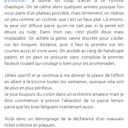
d'
Endoxan
a donné un coup d'arrêt à ce rythme
chaotique. On se calme alors quelques années puisque l'on
vous parle d'un plateau possible, mais lentement, on réalise
un peu comme un cycliste, que c'est un faux plat. Là encore,
la peur est diffuse parce qu'on ne sait pas si la pente est
douce ou rude. Dans mon cas, c'est plutôt doux mais
implacable. On achète la petite canne discrète pour s'aider
sur les longues distance, puis il faut la prendre sur les
courtes aussi et vivre avec. On accède au rang de handicapé
patent, et on peut se procurer sans complexe le premier
fauteuil roulant qui soulage si bien pour les promenades.
J'étais sportif et je continue à me donner le plaisir de l'effort
en allant à la piscine toutes les semaines, quoique cela soit
de plus en plus périlleux.
Je joue toujours du violon dans un orchestre amateur mais je
dois commencer à prévoir l'abandon de ce passe temps
parce que les bras fatiguent maintenant aussi.
Voilà donc un témoignage de la déchéance d'un mauvais
ticket sclérose en plaques.