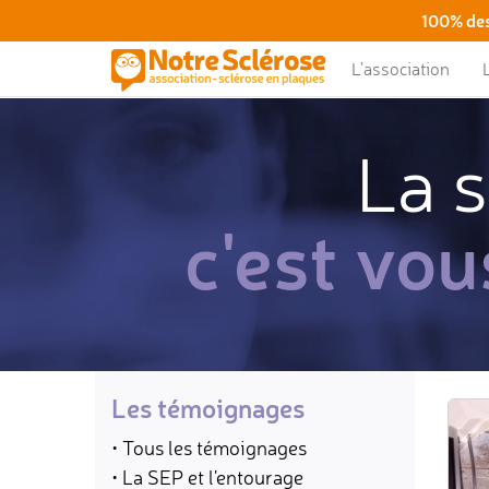
100% des
L’association
La s
c'est vou
Les témoignages
• Tous les témoignages
• La SEP et l'entourage