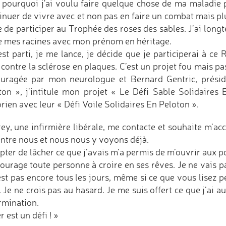
t pourquoi j'ai voulu faire quelque chose de ma maladie 
inuer de vivre avec et non pas en faire un combat mais plu
e de participer au Trophée des roses des sables. J’ai long
e mes racines avec mon prénom en héritage.
’est parti, je me lance, je décide que je participerai à c
 contre la sclérose en plaques. C’est un projet fou mais pa
uragée par mon neurologue et Bernard Gentric, présid
ton », j’intitule mon projet « Le Défi Sable Solidaires
rien avec leur « Défi Voile Solidaires En Peloton ».
ey, une infirmière libérale, me contacte et souhaite m’ac
 entre nous et nous nous y voyons déjà.
pter de lâcher ce que j’avais m’a permis de m’ouvrir aux po
ourage toute personne à croire en ses rêves. Je ne vais pa
’est pas encore tous les jours, même si ce que vous lisez
. Je ne crois pas au hasard. Je me suis offert ce que j’ai 
rmination.
 est un défi ! »