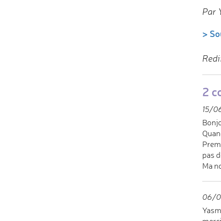
Par 
> So
Redi
2 c
15/06
Bonjo
Quand
Premi
pas d
Ma nou
06/0
Yasm