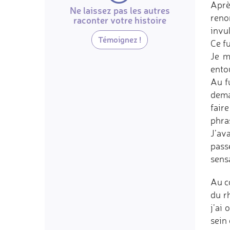
Aprè
Ne laissez pas les autres
reno
raconter votre histoire
invul
Témoignez !
Ce fu
Je m
ento
Au f
deman
faire
phras
J’av
pass
sensa
Au c
du r
j’ai 
sein