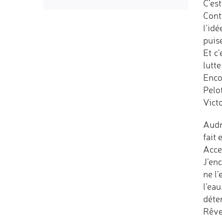
C’es
Cont
l’idé
puis
Et c
lutte
Enco
Pelo
Victo
Audr
fait
Acce
J’enc
ne l
l’eau
déte
Rêver