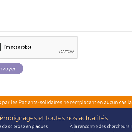
nvoyer
par les Patients-solidaires
ne remplacent en aucun cas la
témoignages et toutes nos actualités
 de sclérose en plaques
À la rencontre des chercheurs