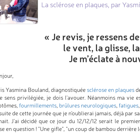
La sclérose en plaques, par Yasm
« Je revis, je ressens d
le vent, la glisse, l
Je m’éclate à nou
njour,
uis Yasmina Bouland, diagnostiquée
sclérose en plaques
de
e sens privilégiée, je dois l'avouer. Néanmoins ma vie e
ptômes,
fourmillements
,
brûlures neurologiques
,
fatigues
suite de cette journée que je n'oublierai jamais, déjà par sa 
nait. J'ai décidé que ce jour du 12/12/12 serait le premie
e en question ! "Une gifle", "un coup de bambou derrière le