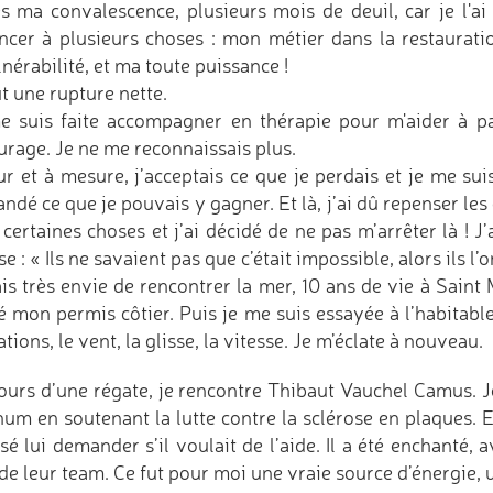
s ma convalescence, plusieurs mois de deuil, car je l'ai
ncer à plusieurs choses : mon métier dans la restauratio
nérabilité, et ma toute puissance !
t une rupture nette.
e suis faite accompagner en thérapie pour m'aider à pa
urage. Je ne me reconnaissais plus.
ur et à mesure, j’acceptais ce que je perdais et je me sui
dé ce que je pouvais y gagner. Et là, j’ai dû repenser les
 certaines choses et j’ai décidé de ne pas m’arrêter là ! J
e : « Ils ne savaient pas que c’était impossible, alors ils l’on
ais très envie de rencontrer la mer, 10 ans de vie à Saint
é mon permis côtier. Puis je me suis essayée à l’habitable
tions, le vent, la glisse, la vitesse. Je m’éclate à nouveau.
ours d’une régate, je rencontre Thibaut Vauchel Camus. Je
hum en soutenant la lutte contre la sclérose en plaques. 
osé lui demander s’il voulait de l’aide. Il a été enchanté, 
 de leur team. Ce fut pour moi une vraie source d’énergie,