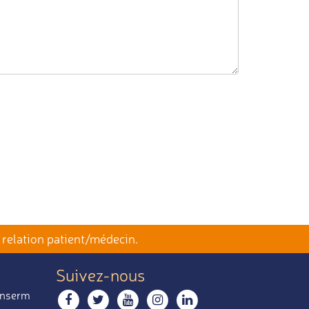
 relation patient/médecin.
Suivez-nous
 Inserm