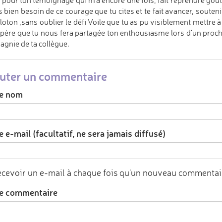
 pour ton témoignage qui m'a encore une fois, fait reprendre goût 
 bien besoin de ce courage que tu cites et te fait avancer, soutenir
loton ,sans oublier le défi Voile que tu as pu visiblement mettre 
espère que tu nous fera partagée ton enthousiasme lors d'un proch
gnie de ta collègue.
uter un commentaire
e nom
 e-mail (facultatif, ne sera jamais diffusé)
cevoir un e-mail à chaque fois qu'un nouveau commentair
e commentaire