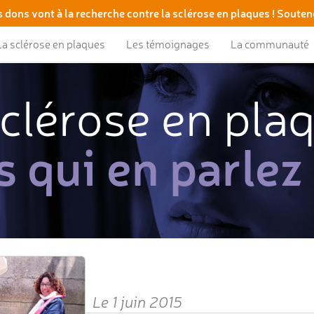
 dons vont à la recherche contre la sclérose en plaques ! Souten
La sclérose en plaques
Les témoignages
La communauté
clérose en pla
s qui en parlez
Le 1 juin 2015