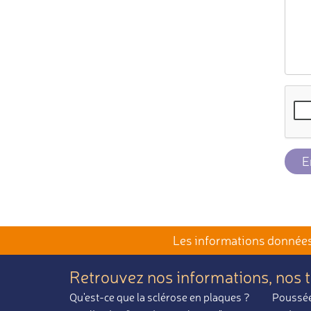
E
Les informations données 
Retrouvez nos informations,
nos 
Qu'est-ce que la sclérose en plaques ?
Poussée