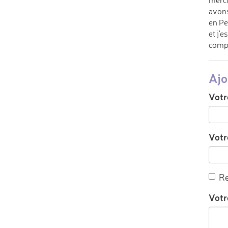
merci
avons
en Pe
et j'
compa
Ajo
Votr
Votre
Re
Votr