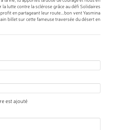
à la vie, tu apportes ta dose de courage et nous en
 la lutte contre la sclérose grâce au défi Solidaires
à profit en partageant leur route...bon vent Yasmina
ain billet sur cette fameuse traversée du désert en
e est ajouté