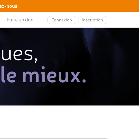
ez-nous !
Faire un don
Connexion
Inscription
ques,
 le mieux.