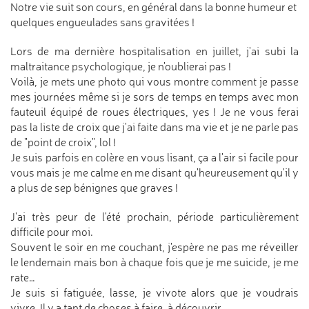
Notre vie suit son cours, en général dans la bonne humeur et
quelques engueulades sans gravitées !
Lors de ma dernière hospitalisation en juillet, j'ai subi la
maltraitance psychologique, je n'oublierai pas !
Voilà, je mets une photo qui vous montre comment je passe
mes journées même si je sors de temps en temps avec mon
fauteuil équipé de roues électriques, yes ! Je ne vous ferai
pas la liste de croix que j'ai faite dans ma vie et je ne parle pas
de "point de croix", lol !
Je suis parfois en colère en vous lisant, ça a l'air si facile pour
vous mais je me calme en me disant qu'heureusement qu'il y
a plus de sep bénignes que graves !
J'ai très peur de l'été prochain, période particulièrement
difficile pour moi.
Souvent le soir en me couchant, j'espère ne pas me réveiller
le lendemain mais bon à chaque fois que je me suicide, je me
rate…
Je suis si fatiguée, lasse, je vivote alors que je voudrais
vivre. Il y a tant de choses à faire, à découvrir…