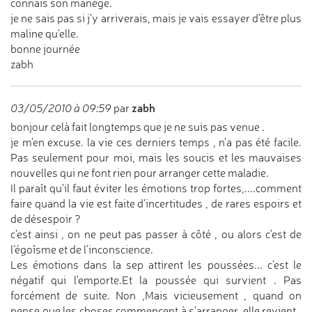
connais son manège.
je ne sais pas si j'y arriverais, mais je vais essayer d'être plus
maline qu'elle.
bonne journée
zabh
zabh
03/05/2010 à 09:59
par
bonjour celà fait longtemps que je ne suis pas venue .
je m'en excuse. la vie ces derniers temps , n'a pas été facile.
Pas seulement pour moi, mais les soucis et les mauvaises
nouvelles qui ne font rien pour arranger cette maladie.
Il paraît qu'il faut éviter les émotions trop fortes,....comment
faire quand la vie est faite d'incertitudes , de rares espoirs et
de désespoir ?
c'est ainsi , on ne peut pas passer à côté , ou alors c'est de
l'égoîsme et de l'inconscience.
Les émotions dans la sep attirent les poussées... c'est le
négatif qui l'emporte.Et la poussée qui survient . Pas
forcément de suite. Non ,Mais vicieusement , quand on
pense que les choses commencent à s'arranger, elle revient .