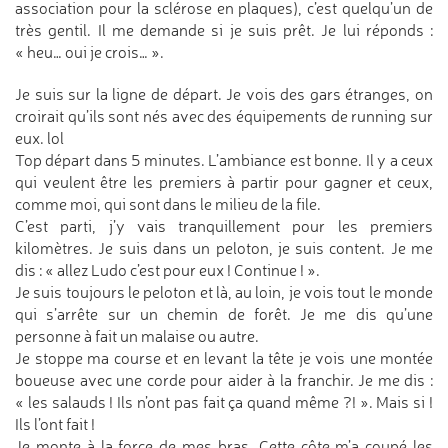
association pour la sclérose en plaques), c’est quelqu’un de
très gentil. Il me demande si je suis prêt. Je lui réponds :
« heu… oui je crois… ».
Je suis sur la ligne de départ. Je vois des gars étranges, on
croirait qu’ils sont nés avec des équipements de running sur
eux. lol
Top départ dans 5 minutes. L’ambiance est bonne. Il y a ceux
qui veulent être les premiers à partir pour gagner et ceux,
comme moi, qui sont dans le milieu de la file.
C’est parti, j’y vais tranquillement pour les premiers
kilomètres. Je suis dans un peloton, je suis content. Je me
dis : « allez Ludo c’est pour eux ! Continue ! ».
Je suis toujours le peloton et là, au loin, je vois tout le monde
qui s’arrête sur un chemin de forêt. Je me dis qu’une
personne à fait un malaise ou autre.
Je stoppe ma course et en levant la tête je vois une montée
boueuse avec une corde pour aider à la franchir. Je me dis :
« les salauds ! Ils n’ont pas fait ça quand même ?! ». Mais si !
Ils l’ont fait !
Je monte à la force de mes bras. Cette côte m’a coupé les