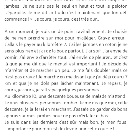
jambes. Je ne suis pas le seul en haut et tout le peloton
s'éparpille. Je me dit : « Ludo c’est maintenant que ton défi
commence ! ». Je cours, je cours, c’est très dur…
À un moment, je vois un de point ravitaillement. Je choisis
de ne rien prendre sur moi pour m’alléger. Grave erreur !
J’allais le payer au kilomètre 7. J’ai les jambes en coton je ne
sens plus rien et j’ai de la boue partout. J’ai soif. J’ai envie de
vomir. J’ai envie d’arrêter tout. J’ai envie de pleurer… et c’est
là que je me dit que le mental est important ! Je décide de
m’arrêter et de marcher un peu. Je me fais doubler mais ce
n’est pas grave ! Je marche en me disant que j’ai déjà couru 7
km et que je ne dois pas lâcher maintenant. Je repars, je
cours, je cours, je rattrape quelques personnes…
Au kilomètre 10, une descente boueuse de malade m’attend !
Je vois plusieurs personnes tomber. Je me dis que moi, cette
descente, je la ferai en marchant. J’essaie de garder de bons
appuis sur mes jambes pour ne pas m’éclater et bas.
Je suis dans les derniers c’est sûr mais bon, je men fous.
L’importance pour moi est de devoir finir cette course !