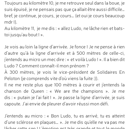
Toujours au kilomètre 10, je me retrouve seul dans la boue, je
suis épuisé, je ne pensais pas que ça allait être aussi difficile…
bref, je continue, je cours, je cours… (et oui je cours beaucoup
mdr !).
Au kilomètre 11, je me dis : « allez Ludo, ne lâche rien et bats-
toi jusqu'au bout ! ».
Je vois au loin la ligne d’arrivée. Je fonce ! Je ne pense à rien
d’autre qu’à la ligne d’arrivée et à 500 mètres de celle-ci,
j’entends au micro un mec dire : « et voilà Ludo ! ». Il a bien dit
Ludo ? Comment connaît-il mon prénom ?
À 300 mètres, je vois le vice-président de Solidaires En
Peloton (je comprends vite d’où viens la fuite :)).
Il ne me reste plus que 100 mètres à courir et j'entends la
chanson de Queen : « We are the champions ». Je me
dis : « putain je l’ai fait ! ». Je passe la ligne d’arrivée, je suis
capoute. J’ai envie de pleurer d’avoir réussi mon défi.
J’entends au micro : « Bon Ludo, tu es arrivé, tu es atteint
d’une sclérose en plaques… ». Je me dis qu’elle ne va pas me
lâcher cette sep ! L’émotion est très grande et tout le monde