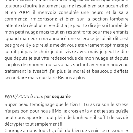
toujours d'autre traitement qui ne fesait bien sur aucun effet
et en 2004 il m'envoie consultée une neuro et là sa a
commencé irm,cortisone et bien sur la poction lombaire
,attente de résultat et verdit.La je peut te dire je sui tombé de
mon petit nuage mais tout en restant forte pour mes enfants
,quand ma neuro ma annoncé une sclérose je lui ait dit c'est
pas grave il y a pire,elle me dit vous ete vraiment optimiste je
lui dit j'ai pas le choix je doit vivre avec mais je peut te dire
que depuis je sui vite redescendue de mon nuage et depuis
j'ai plus de moment ou sa va pas surtout avec mon nouveau
traitement le tysabri ,j'ai plus le moral et beaucoup d'effets
secondaire mais que faire.Bisous a plus.
sequanie
19/01/2008 à 18:51
par
Super beau témoignage que le tien !! Tu as raison le stress
n'ai pas bon pour nous !! Moi je crois en la vie et je sais qu'elle
peut nous apporter tout plein de bonheurs il suffit de savoir
décrypter tout simplement !!!
Courage à nous tous ! ça fait du bien de venir se ressourcer