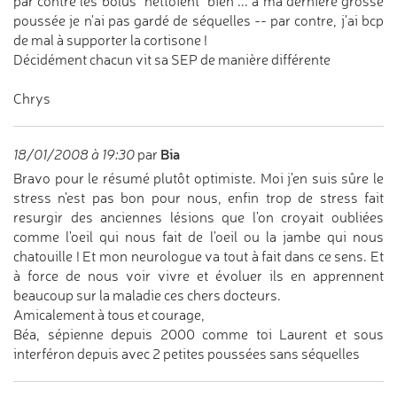
par contre les bolus "nettoient" bien ... à ma dernière grosse
poussée je n'ai pas gardé de séquelles -- par contre, j'ai bcp
de mal à supporter la cortisone !
Décidément chacun vit sa SEP de manière différente
Chrys
Bia
18/01/2008 à 19:30
par
Bravo pour le résumé plutôt optimiste. Moi j'en suis sûre le
stress n'est pas bon pour nous, enfin trop de stress fait
resurgir des anciennes lésions que l'on croyait oubliées
comme l'oeil qui nous fait de l'oeil ou la jambe qui nous
chatouille ! Et mon neurologue va tout à fait dans ce sens. Et
à force de nous voir vivre et évoluer ils en apprennent
beaucoup sur la maladie ces chers docteurs.
Amicalement à tous et courage,
Béa, sépienne depuis 2000 comme toi Laurent et sous
interféron depuis avec 2 petites poussées sans séquelles