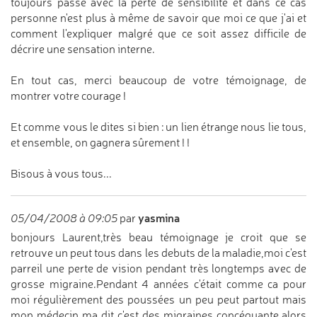
toujours passé avec la perte de sensibilité et dans ce cas
personne n'est plus à même de savoir que moi ce que j'ai et
comment l'expliquer malgré que ce soit assez difficile de
décrire une sensation interne.
En tout cas, merci beaucoup de votre témoignage, de
montrer votre courage !
Et comme vous le dites si bien : un lien étrange nous lie tous,
et ensemble, on gagnera sûrement ! !
Bisous à vous tous...
yasmina
05/04/2008 à 09:05
par
bonjours Laurent,très beau témoignage je croit que se
retrouve un peut tous dans les debuts de la maladie,moi c'est
parreil une perte de vision pendant très longtemps avec de
grosse migraine.Pendant 4 années c'était comme ca pour
moi régulièrement des poussées un peu peut partout mais
mon médecin ma dit c'est des migraines concéquante,alors