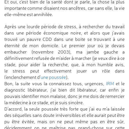
Et oui, c’est bien de la santé dont je parle, la chose la plus
importante comme disaient nos ancêtres, car sans elle, la vie
elle-même est annihilée.
Après une lourde période de stress, à rechercher du travail
dans une période économique noire, et alors que j’avais
trouvé un pauvre CDD dans une boite se trouvant à une
éternité de mon domicile. Le premier jour où je devais
embaucher (novembre 2003), ma jambe gauche a
définitivement refusée de m’aider à marcher (je veux dire à ce
stade, pour aider la recherche, que, à mon humble avis,
le stress peut effectivement jouer un rôle dans
l’enclenchement d’
une poussée
).
Bon, la suite vous la connaissez tous, urgences,
IRM
et le
diagnostic libérateur, j’ai bien dit libérateur, car enfin je
pouvais identifier mon malaise, donc je me dois de remercier
la médecine à ce stade, et je suis sincère.
D’accord, la seule poussée très forte que j’ai eu m’a laissée
des séquelles sans doute irréversibles et elle aurait peut être
pu être évitée, mais on ne peut même pas en être sûr,
décidemment on ne maîtrise pas grand-chose sur cette