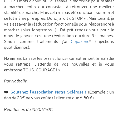
CHU au mois d’août, ou j’ai essayé la biotoxine pour m’aider
à marcher, enfin qui consistait à retrouver une meilleur
stabilité de marche. Mais cela n’a pas été concluant sur moi et
se fut même pire après. Donc j’ai dit « STOP » . Maintenant, je
vais essayer la rééducation fonctionnelle pour réapprendre à
marcher (plus longtemps...). J’ai prit rendez-vous pour le
mois de janvier, c'est une rééducation qui dure 3 semaines.
Sinon, comme traitements j'ai
Copaxone
(injections
®
quotidiennes).
Ne jamais baisser les bras et foncer car autrement la maladie
vous rattrape. J’attends de vos nouvelles et je vous
embrasse TOUS. COURAGE ! »
Par Nathalie.
❤️
Soutenez l'association Notre Sclérose !
(Exemple : un
don de 20€ ne vous coûte réellement que 6,80 €).
Rediffusion du 28/01/2011.