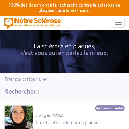
100% des dons vont à la recherche contre la sclérose en
plaques ! Soutenez-nous !
Togg
navig
La sclérose en plaques,
c'est vous qui en parlez le mieux.
Trier par catégorie
Rechercher :
Lancer l'audio
Le 1 juil. 2024
Laetitia et sa sclérose en plaques.