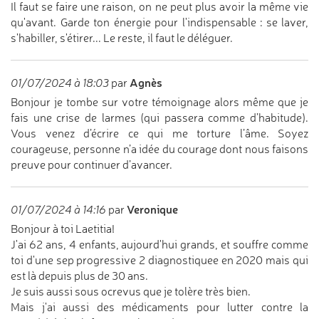
Il faut se faire une raison, on ne peut plus avoir la même vie
qu'avant. Garde ton énergie pour l'indispensable : se laver,
s'habiller, s'étirer... Le reste, il faut le déléguer.
Agnès
01/07/2024 à 18:03
par
Bonjour je tombe sur votre témoignage alors même que je
fais une crise de larmes (qui passera comme d’habitude).
Vous venez d’écrire ce qui me torture l’âme. Soyez
courageuse, personne n’a idée du courage dont nous faisons
preuve pour continuer d’avancer.
Veronique
01/07/2024 à 14:16
par
Bonjour à toi Laetitia!
J'ai 62 ans, 4 enfants, aujourd'hui grands, et souffre comme
toi d'une sep progressive 2 diagnostiquee en 2020 mais qui
est là depuis plus de 30 ans.
Je suis aussi sous ocrevus que je tolère très bien.
Mais j'ai aussi des médicaments pour lutter contre la