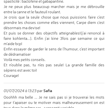
spasticité : baclofene et gabapantine.
Je ne peux plus beaucoup marcher mais je me débrouille
entre la canne et le fauteuil roulant.
Je crois que la seule chose que nous puissions faire c'est
prendre les choses comme elles viennent, Carpe diem c'est
désormais ma devise!
Et puis se donner des objectifs atteignables!(j'ai renoncé à
faire kohlenta...). Enfin j'ai kine 3fois par semaine ce qui
m'aide bcp!
Enfin essayer de garder le sens de l'humour, c'est important
de dédramatiser
Voilà mes petits conseils.
Et n'oublie pas, tu n'es pas seule! La grande famille des
sépiens est avec toi!
Courage!
Safia
01/07/2024 à 13:23
par
Ooohhh ma belle ... Je ne sais pas si je trouverai les mots
pour t'apaiser ou te motiver mais malheureusement on est
tous dans le même cas , a ressenti variable.