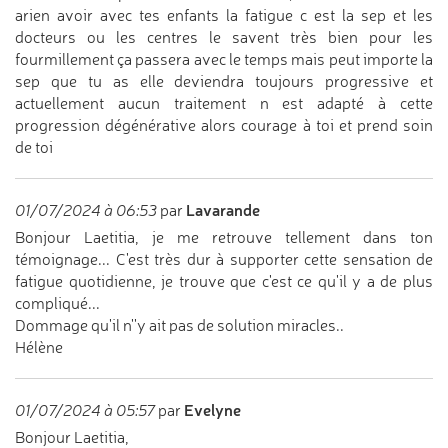
arien avoir avec tes enfants la fatigue c est la sep et les
docteurs ou les centres le savent très bien pour les
fourmillement ça passera avec le temps mais peut importe la
sep que tu as elle deviendra toujours progressive et
actuellement aucun traitement n est adapté à cette
progression dégénérative alors courage à toi et prend soin
de toi
Lavarande
01/07/2024 à 06:53
par
Bonjour Laetitia, je me retrouve tellement dans ton
témoignage... C'est très dur à supporter cette sensation de
fatigue quotidienne, je trouve que c'est ce qu'il y a de plus
compliqué...
Dommage qu'il n''y ait pas de solution miracles..
Hélène
Evelyne
01/07/2024 à 05:57
par
Bonjour Laetitia,