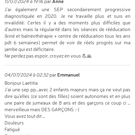
Anne
11/07/2024 à 19:16
par
J’ai également une SEP secondairement progressive
diagnostiquée en 2020. Je ne travaille plus et suis en
invalidité. Certes il y a des moments plus difficiles que
d’autres mais la régularité dans les séances de rééducation
(kiné et balnéothérapie + centre de rééducation tous les ans
pdt 6 semaines) permet de voir de réels progrès sur ma
jambe qui est déficitaire.
Ne perdez pas espoir, croyez en vous 💪🙏
Emmanuel
04/07/2024 à 02:32
par
Bonjour Laetitia
J’ai une sep pp…avec 2 enfants majeurs mais ça ne veut pas
dire qu’elles (ce sont des filles) soient autonomes et en plus
une paire de jumeaux de 8 ans et des garçons ce coup ci …
merveilleux mais DES GARÇONS :-)
Vous avez tout dit …
Douleurs
Fatigué