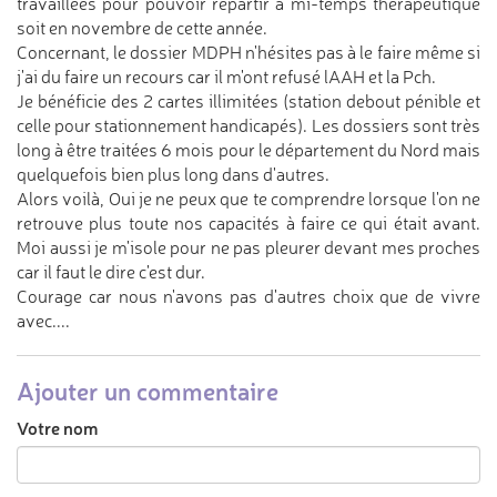
travaillées pour pouvoir repartir à mi-temps thérapeutique
soit en novembre de cette année.
Concernant, le dossier MDPH n'hésites pas à le faire même si
j'ai du faire un recours car il m'ont refusé lAAH et la Pch.
Je bénéficie des 2 cartes illimitées (station debout pénible et
celle pour stationnement handicapés). Les dossiers sont très
long à être traitées 6 mois pour le département du Nord mais
quelquefois bien plus long dans d'autres.
Alors voilà, Oui je ne peux que te comprendre lorsque l'on ne
retrouve plus toute nos capacités à faire ce qui était avant.
Moi aussi je m'isole pour ne pas pleurer devant mes proches
car il faut le dire c'est dur.
Courage car nous n'avons pas d'autres choix que de vivre
avec....
Ajouter un commentaire
Votre nom