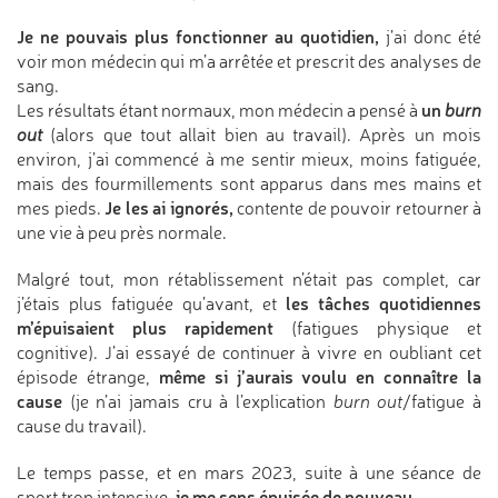
Je ne pouvais plus fonctionner au quotidien,
j’ai donc été
voir mon médecin qui m’a arrêtée et prescrit des analyses de
sang.
un
Les résultats étant normaux, mon médecin a pensé à
burn
out
(alors que tout allait bien au travail). Après un mois
environ, j’ai commencé à me sentir mieux, moins fatiguée,
mais des fourmillements sont apparus dans mes mains et
Je les ai ignorés,
mes pieds.
contente de pouvoir retourner à
une vie à peu près normale.
Malgré tout, mon rétablissement n’était pas complet, car
les tâches quotidiennes
j’étais plus fatiguée qu’avant, et
m’épuisaient plus rapidement
(fatigues physique et
cognitive). J’ai essayé de continuer à vivre en oubliant cet
même si j’aurais voulu en connaître la
épisode étrange,
cause
(je n’ai jamais cru à l’explication
burn out
/fatigue à
cause du travail).
Le temps passe, et en mars 2023, suite à une séance de
je me sens épuisée de nouveau.
sport trop intensive,