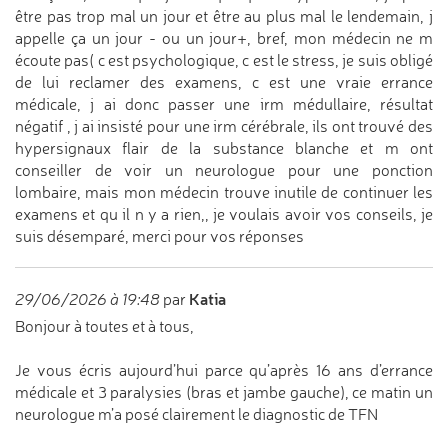
être pas trop mal un jour et être au plus mal le lendemain, j
appelle ça un jour - ou un jour+, bref, mon médecin ne m
écoute pas( c est psychologique, c est le stress, je suis obligé
de lui reclamer des examens, c est une vraie errance
médicale, j ai donc passer une irm médullaire, résultat
négatif , j ai insisté pour une irm cérébrale, ils ont trouvé des
hypersignaux flair de la substance blanche et m ont
conseiller de voir un neurologue pour une ponction
lombaire, mais mon médecin trouve inutile de continuer les
examens et qu il n y a rien,, je voulais avoir vos conseils, je
suis désemparé, merci pour vos réponses
Katia
29/06/2026 à 19:48
par
Bonjour à toutes et à tous,
Je vous écris aujourd’hui parce qu’après 16 ans d’errance
médicale et 3 paralysies (bras et jambe gauche), ce matin un
neurologue m’a posé clairement le diagnostic de TFN