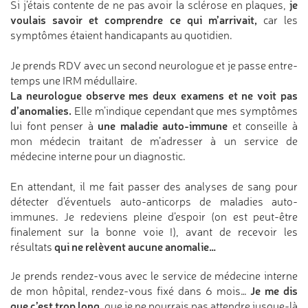
je
Si j’étais contente de ne pas avoir la sclérose en plaques,
voulais savoir et comprendre ce qui m’arrivait,
car les
symptômes étaient handicapants au quotidien.
Je prends RDV avec un second neurologue et je passe entre-
temps une IRM médullaire.
La neurologue observe mes deux examens et ne voit pas
d’anomalies.
Elle m’indique cependant que mes symptômes
une maladie auto-immune
lui font penser à
et conseille à
mon médecin traitant de m’adresser à un service de
médecine interne pour un diagnostic.
En attendant, il me fait passer des analyses de sang pour
détecter d’éventuels auto-anticorps de maladies auto-
immunes. Je redeviens pleine d’espoir (on est peut-être
finalement sur la bonne voie !), avant de recevoir les
qui ne relèvent aucune anomalie…
résultats
Je prends rendez-vous avec le service de médecine interne
Je me dis
de mon hôpital, rendez-vous fixé dans 6 mois…
que c’est trop long,
que je ne pourrais pas attendre jusque-là