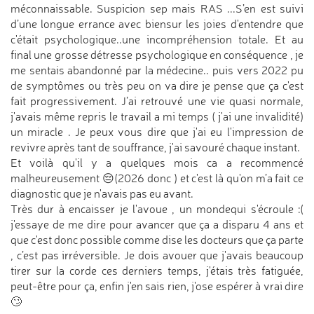
méconnaissable. Suspicion sep mais RAS ...S’en est suivi
d’une longue errance avec biensur les joies d'entendre que
c'était psychologique..une incompréhension totale. Et au
final une grosse détresse psychologique en conséquence , je
me sentais abandonné par la médecine.. puis vers 2022 pu
de symptômes ou très peu on va dire je pense que ça c'est
fait progressivement. J’ai retrouvé une vie quasi normale,
j'avais même repris le travail a mi temps ( j'ai une invalidité)
un miracle . Je peux vous dire que j'ai eu l'impression de
revivre après tant de souffrance, j'ai savouré chaque instant.
Et voilà qu'il y a quelques mois ca a recommencé
malheureusement 😔(2026 donc ) et c'est là qu'on m’a fait ce
diagnostic que je n'avais pas eu avant.
Très dur à encaisser je l'avoue , un mondequi s'écroule :(
j'essaye de me dire pour avancer que ça a disparu 4 ans et
que c'est donc possible comme dise les docteurs que ça parte
, c’est pas irréversible. Je dois avouer que j'avais beaucoup
tirer sur la corde ces derniers temps, j'étais très fatiguée,
peut-être pour ça, enfin j'en sais rien, j'ose espérer à vrai dire
🙄