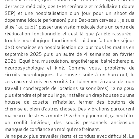
d'errance médicale, des IRM cérébrale et médullaire ( doute
SEP) et une hospitalisation d'un jour pour un shoot de
dopamine (doute parkinson) puis Dat-scan cerveau , je suis
allée " au culot " passer une visite médicale dans un centre de
rééducation fonctionnelle et c'est là que j'ai été rassurée :
trouble neurologique fonctionnel. J'ai donc fait un 1er séjour
de 8 semaines en hospitalisation de jour tous les matins en
septembre 2025 puis un autre de 4 semaines en février
2026. Équilibre, musculation, ergothérapie, balnéothérapie,
neuropsychologie et kiné. Comme vous, problème de
circuits neurologiques. La cause : suite à un burn out, le
cerveau s'est mis en sécurité. Certainement à cause de mon
travail ( conciergerie de locations saisonnières), je ne peux
plus étendre et plier du linge, installer un drap housse ou une
housse de couette, m'habiller, fermer des boutons de
chemise et plein d'autres choses..Des vibrations parcourent
ma peau et le stress monte. Psychologiquement, ça peut être
un conflit intérieur, des soucis personnels anciens,un
manque de confiance en moi qui me freinent.
Je ne peux plus travailler,j'écris et conduis avec difficulté. La