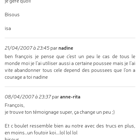
je gère quoi!
Bisous
isa
nadine
21/04/2007 à 23:45
par
ben françois je pense que c'est un peu le cas de tous le
monde moi je l'ai utiliser aussi a certaine poussee mais je l'ai
vite abandonner tous cele depend des poussees que l'on a
courage a toi nadine
anne-rita
08/04/2007 à 23:37
par
François,
je trouve ton témoignage super, ça change un peu ;)
Et c boulet ressemble bien au notre avec des trucs en plus,
en moins..un foutoir koi...lol lol lol
bisous