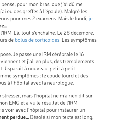
 pense, pour mon bras, que j’ai dû me
’ai eu des greffes à l’épaule). Malgré les
z-vous pour mes 2 examens. Mais le lundi,
je
he…
l'IRM. Là, tout s’enchaîne. Le 28 décembre,
ours de
bolus de corticoïdes
. Les symptômes
ose. Je passe une IRM cérébrale le 16
iennent et j’ai, en plus, des tremblements
t disparaît à nouveau, petit à petit.
 comme symptômes : le coude lourd et des
us à l’hôpital avec la neurologue.
 stresser, mais l’hôpital ne m’a rien dit sur
on EMG et a vu le résultat de l'IRM
is voir avec l’hôpital pour instaurer un
ement perdue…
Désolé si mon texte est long,