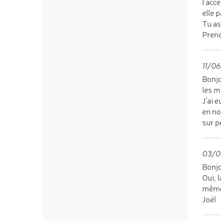
l'acce
elle 
Tu as 
Prend
11/06
Bonjo
les m
J’ai 
en no
sur p
03/0
Bonjo
Oui, 
même 
Joël