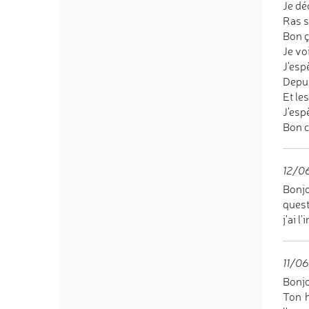
Je dé
Ras s
Bon ç
Je vo
J'esp
Depui
Et le
J'esp
Bon c
12/06
Bonjo
quest
j'ai l
11/06
Bonjo
Ton h