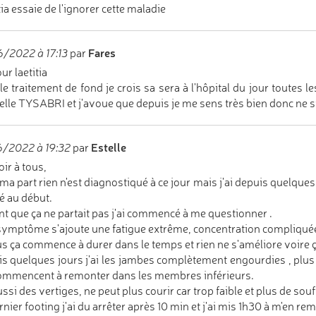
tia essaie de l'ignorer cette maladie
Fares
/2022 à 17:13
par
ur laetitia
le traitement de fond je crois sa sera à l'hôpital du jour toutes 
elle TYSABRI et j'avoue que depuis je me sens très bien donc ne s
Estelle
/2022 à 19:32
par
ir à tous,
ma part rien n'est diagnostiqué à ce jour mais j'ai depuis quelque
é au début.
t que ça ne partait pas j'ai commencé à me questionner .
symptôme s'ajoute une fatigue extrême, concentration compliqué
us ça commence à durer dans le temps et rien ne s'améliore voire ç
s quelques jours j'ai les jambes complètement engourdies , plus
ommencent à remonter dans les membres inférieurs.
ussi des vertiges, ne peut plus courir car trop faible et plus de souf
rnier footing j'ai du arrêter après 10 min et j'ai mis 1h30 à m'en rem