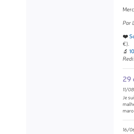
Merc
Par L
❤️
So
€).
10
🔬
Redi
29 
11/08
Je su
malhe
maroc
16/06