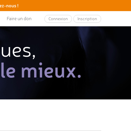
ez-nous !
Faire un don
Connexion
Inscription
ques,
 le mieux.