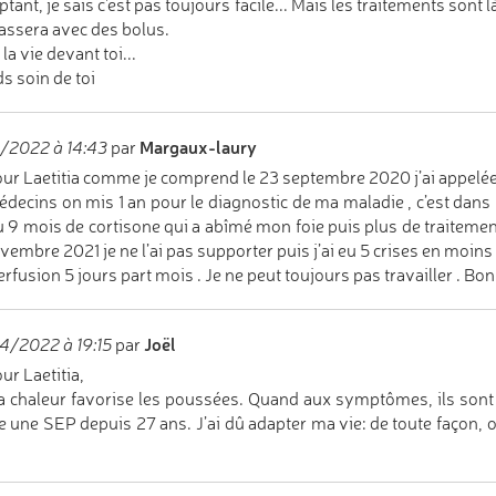
ptant, je sais c'est pas toujours facile... Mais les traitements sont l
passera avec des bolus.
la vie devant toi...
s soin de toi
Margaux-laury
/2022 à 14:43
par
ur Laetitia comme je comprend le 23 septembre 2020 j’ai appelée 
édecins on mis 1 an pour le diagnostic de ma maladie , c’est dans 
eu 9 mois de cortisone qui a abîmé mon foie puis plus de traitem
vembre 2021 je ne l’ai pas supporter puis j’ai eu 5 crises en moins
erfusion 5 jours part mois . Je ne peut toujours pas travailler . Bo
Joël
4/2022 à 19:15
par
ur Laetitia,
la chaleur favorise les poussées. Quand aux symptômes, ils sont t
une SEP depuis 27 ans. J’ai dû adapter ma vie: de toute façon, on n’