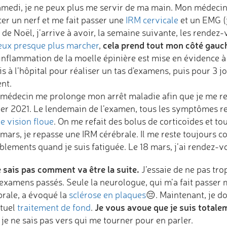
amedi, je ne peux plus me servir de ma main. Mon médecin
cer un nerf et me fait passer une
IRM cervicale
et un EMG (j
 de Noël, j’arrive à avoir, la semaine suivante, les rende
cela prend tout mon côté gauc
eux presque plus marcher
,
inflammation de la moelle épinière est mise en évidence à 
is à l’hôpital pour réaliser un tas d'examens, puis pour 3 j
nt.
médecin me prolonge mon arrêt maladie afin que je me rep
ier 2021. Le lendemain de l’examen, tous les symptômes rev
e vision floue
. On me refait des bolus de corticoïdes et tou
 mars, je repasse une IRM cérébrale. Il me reste toujours
lements quand je suis fatiguée. Le 18 mars, j’ai rendez-vo
e sais pas comment va être la suite.
J’essaie de ne pas trop
examens passés. Seule la neurologue, qui m’a fait passer m
brale, a évoqué la
sclérose en plaques
😔. Maintenant, je do
Je vous avoue que je suis total
tuel
traitement de fond
.
je ne sais pas vers qui me tourner pour en parler.