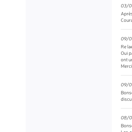
03/0
Après
Coura
09/05
Re lae
Oui p
ont u
Merci
09/0
Bonso
discu
08/0
Bonso