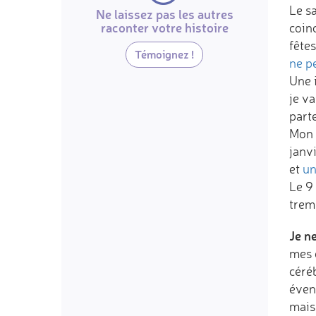
Le s
Ne laissez pas les autres
raconter votre histoire
coin
fêtes
Témoignez !
ne p
Une 
je va
parte
Mon 
janv
et
un
Le 9
tremb
Je n
mes 
céré
éven
mais 