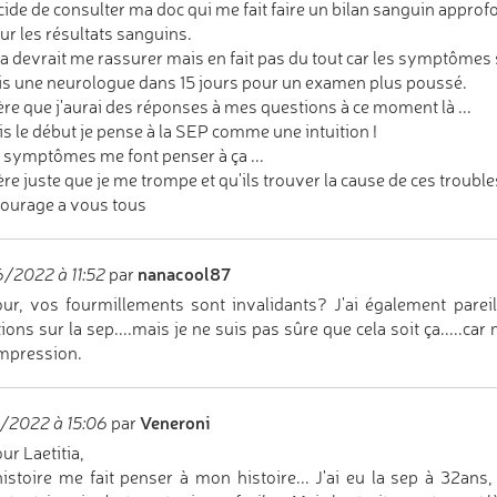
cide de consulter ma doc qui me fait faire un bilan sanguin approf
ur les résultats sanguins.
a devrait me rassurer mais en fait pas du tout car les symptômes so
is une neurologue dans 15 jours pour un examen plus poussé.
ère que j'aurai des réponses à mes questions à ce moment là ...
s le début je pense à la SEP comme une intuition !
s symptômes me font penser à ça ...
ère juste que je me trompe et qu'ils trouver la cause de ces trouble
ourage a vous tous
nanacool87
/2022 à 11:52
par
ur, vos fourmillements sont invalidants? J'ai également parei
ions sur la sep....mais je ne suis pas sûre que cela soit ça.....c
'impression.
Veneroni
/2022 à 15:06
par
ur Laetitia,
istoire me fait penser à mon histoire... J'ai eu la sep à 32ans,