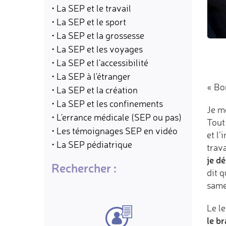
• La SEP et le travail
• La SEP et le sport
• La SEP et la grossesse
• La SEP et les voyages
• La SEP et l'accessibilité
• La SEP à l'étranger
« Bo
• La SEP et la création
• La SEP et les confinements
Je me
• L'errance médicale (SEP ou pas)
Tout
• Les témoignages SEP en vidéo
et l’
• La SEP pédiatrique
trava
je dé
Rechercher :
dit 
same
Le l
le br