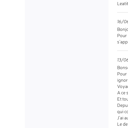
Leati
16/06
Bonjo
Pour 
s'app
13/06
Bonso
Pour 
ignor
Voyan
A ce 
Et to
Depui
qui c
J'ai a
Le de