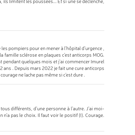
à, ils limitent les poussées... Et si une se déclenche,
les pompiers pour en mener à l’hôpital d’urgence ,
la famille sclérose en plaques c’est anticorps MOG.
ent pendant quelques mois et j’ai commencer Imurel
 2 ans . Depuis mars 2022 je fait une cure anticorps
n courage ne lache pas même si c’est dure .
ous différents, d’une personne à l’autre. J’ai moi-
a pas le choix. Il faut voir le positif (!). Courage.