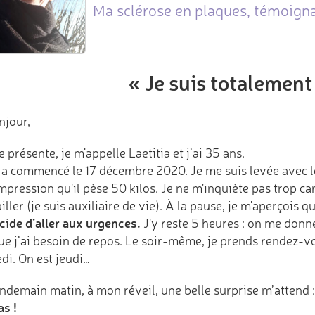
Ma sclérose en plaques, témoigna
« Je suis totalement
njour,
 présente, je m'appelle Laetitia et j’ai 35 ans.
 a commencé le 17 décembre 2020. Je me suis levée avec le 
impression qu'il pèse 50 kilos. Je ne m'inquiète pas trop car
iller (je suis auxiliaire de vie). À la pause, je m'aperçois
cide d’aller aux urgences.
J'y reste 5 heures : on me donn
que j’ai besoin de repos. Le soir-même, je prends rendez-
di. On est jeudi…
endemain matin, à mon réveil, une belle surprise m’attend 
as !