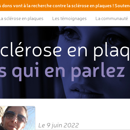
 dons vont à la recherche contre la sclérose en plaques ! Souten
La sclérose en plaques
Les témoignages
La communauté
clérose en pla
s qui en parlez
Le 9 juin 2022