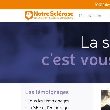
100% des
L’association
La s
c'est vou
Les témoignages
• Tous les témoignages
• La SEP et l'entourage