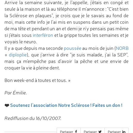
Arrive la semaine suivante, je l'appelle, j'étais en congé et
seule à la maison et là au téléphone il m'annonce : "C'est bien
la Sclérose en plaques", je crois que je le savais au fond de
moi, mais cette info je l'ai mis en suspens dans un petit coin
de ma tête et pendant un an et demi je n'y pensais pas même
si j'étais sous
interféron
et la grippe toutes les semaines et je
voyais le neuro.
Il y a que depuis ma seconde
poussée
au mois de juin (
NORB
+
diploplie
), que j'arrive à dire "je suis malade, j'ai la SEP",
mais ça m'empêche pas d'avoir la pêche et une envie de
croquer la vie à pleine dent.
Bon week-end à toutes et tous. »
Par Émilie.
❤️
Soutenez l'association Notre Sclérose ! Faites un don !
Rediffusion du 16/10/2007.
Partager
Partager
Partager