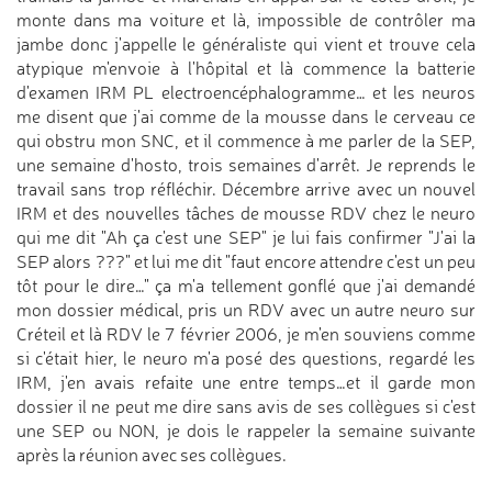
monte dans ma voiture et là, impossible de contrôler ma
jambe donc j'appelle le généraliste qui vient et trouve cela
atypique m'envoie à l'hôpital et là commence la batterie
d'examen IRM PL electroencéphalogramme… et les neuros
me disent que j'ai comme de la mousse dans le cerveau ce
qui obstru mon SNC, et il commence à me parler de la SEP,
une semaine d'hosto, trois semaines d'arrêt. Je reprends le
travail sans trop réfléchir. Décembre arrive avec un nouvel
IRM et des nouvelles tâches de mousse RDV chez le neuro
qui me dit "Ah ça c'est une SEP" je lui fais confirmer "J'ai la
SEP alors ???" et lui me dit "faut encore attendre c'est un peu
tôt pour le dire…" ça m'a tellement gonflé que j'ai demandé
mon dossier médical, pris un RDV avec un autre neuro sur
Créteil et là RDV le 7 février 2006, je m'en souviens comme
si c'était hier, le neuro m'a posé des questions, regardé les
IRM, j'en avais refaite une entre temps…et il garde mon
dossier il ne peut me dire sans avis de ses collègues si c'est
une SEP ou NON, je dois le rappeler la semaine suivante
après la réunion avec ses collègues.