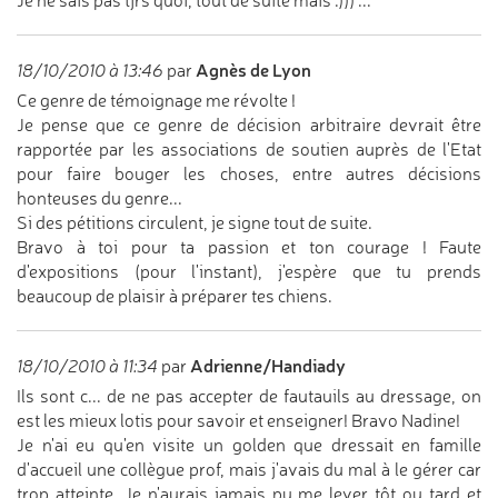
Je ne sais pas tjrs quoi, tout de suite mais :))) ...
Agnès de Lyon
18/10/2010 à 13:46
par
Ce genre de témoignage me révolte !
Je pense que ce genre de décision arbitraire devrait être
rapportée par les associations de soutien auprès de l'Etat
pour faire bouger les choses, entre autres décisions
honteuses du genre...
Si des pétitions circulent, je signe tout de suite.
Bravo à toi pour ta passion et ton courage ! Faute
d'expositions (pour l'instant), j'espère que tu prends
beaucoup de plaisir à préparer tes chiens.
Adrienne/Handiady
18/10/2010 à 11:34
par
Ils sont c... de ne pas accepter de fautauils au dressage, on
est les mieux lotis pour savoir et enseigner! Bravo Nadine!
Je n'ai eu qu'en visite un golden que dressait en famille
d'accueil une collègue prof, mais j'avais du mal à le gérer car
trop atteinte. Je n'aurais jamais pu me lever tôt ou tard et