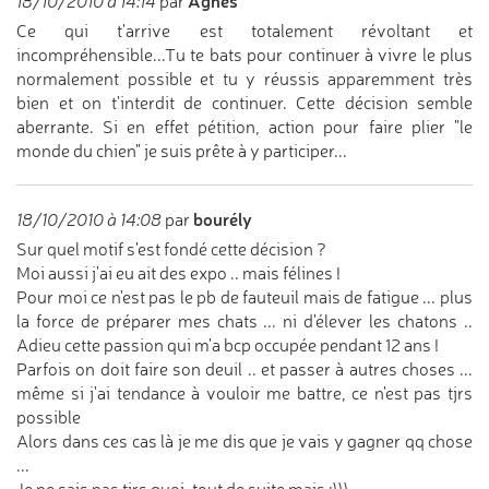
Agnès
18/10/2010 à 14:14
par
Ce qui t'arrive est totalement révoltant et
incompréhensible...Tu te bats pour continuer à vivre le plus
normalement possible et tu y réussis apparemment très
bien et on t'interdit de continuer. Cette décision semble
aberrante. Si en effet pétition, action pour faire plier "le
monde du chien" je suis prête à y participer...
bourély
18/10/2010 à 14:08
par
Sur quel motif s'est fondé cette décision ?
Moi aussi j'ai eu ait des expo .. mais félines !
Pour moi ce n'est pas le pb de fauteuil mais de fatigue ... plus
la force de préparer mes chats ... ni d'élever les chatons ..
Adieu cette passion qui m'a bcp occupée pendant 12 ans !
Parfois on doit faire son deuil .. et passer à autres choses ...
même si j'ai tendance à vouloir me battre, ce n'est pas tjrs
possible
Alors dans ces cas là je me dis que je vais y gagner qq chose
...