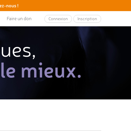
ez-nous !
Faire un don
Connexion
Inscription
ques,
 le mieux.