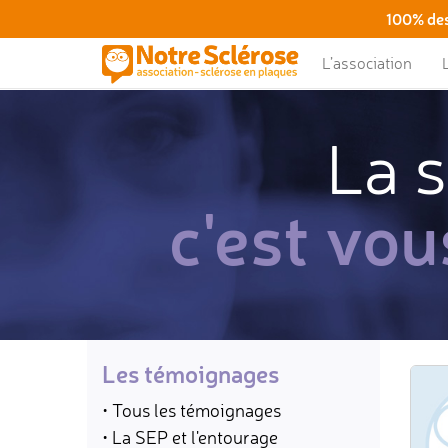
100% des
L’association
La s
c'est vou
Les témoignages
• Tous les témoignages
• La SEP et l'entourage