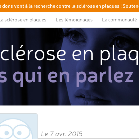
 dons vont à la recherche contre la sclérose en plaques ! Souten
La sclérose en plaques
Les témoignages
La communauté
clérose en pla
s qui en parlez
Le 7 avr. 2015