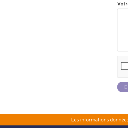
Votr
E
Les informations données 