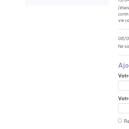
j'éta
contr
vie c
08/0
Ne so
Ajo
Votr
Votre
Re