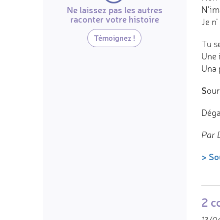
Ne laissez pas les autres
N’im
raconter votre histoire
Je n’
Témoignez !
Tu s
Une 
Una 
S
our
Déga
Par 
> So
2 c
13/04