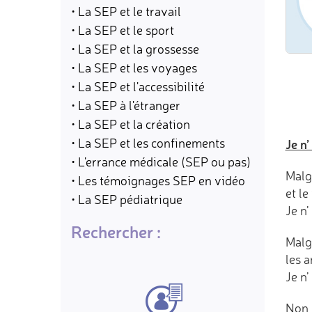
• La SEP et le travail
• La SEP et le sport
• La SEP et la grossesse
• La SEP et les voyages
• La SEP et l'accessibilité
• La SEP à l'étranger
• La SEP et la création
• La SEP et les confinements
Je n’
• L'errance médicale (SEP ou pas)
Malg
• Les témoignages SEP en vidéo
et l
• La SEP pédiatrique
Je n’
Rechercher :
Malg
les 
Je n’
Non !