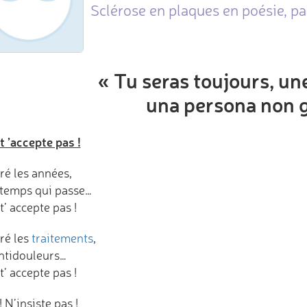
Sclérose en plaques en poésie, p
« Tu seras toujours, une
una persona non g
 t ’accepte pas !
ré les années,
e temps qui passe…
 t’ accepte pas !
ré les
traitements
,
antidouleurs…
 t’ accepte pas !
 N’insiste pas !