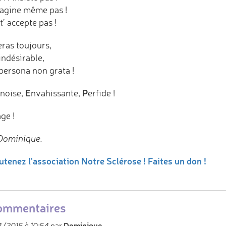
agine même pas !
 t’ accepte pas !
eras toujours,
indésirable,
persona non grata !
E
P
noise,
nvahissante,
erfide !
ge !
Dominique.
utenez l'association Notre Sclérose ! Faites un don !
ommentaires
Dominique
/2015 à 10:54
par