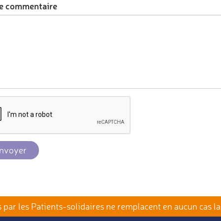
e commentaire
nvoyer
par les Patients-solidaires
ne remplacent en aucun cas la