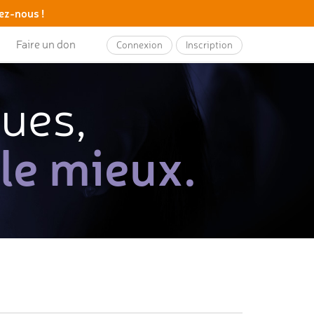
ez-nous !
Faire un don
Connexion
Inscription
ques,
 le mieux.