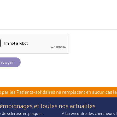
nvoyer
par les Patients-solidaires
ne remplacent en aucun cas la
témoignages et toutes nos actualités
 de sclérose en plaques
À la rencontre des chercheurs