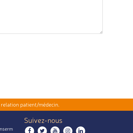
 relation patient/médecin.
Suivez-nous
 Inserm