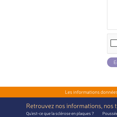
E
Les informations données 
Retrouvez nos informations,
nos 
Qu'est-ce que la sclérose en plaques ?
Poussée