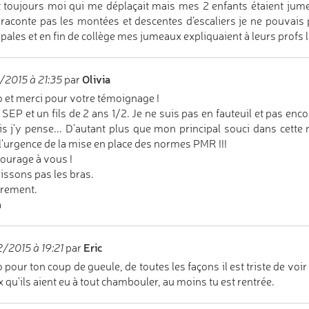
it toujours moi qui me déplaçait mais mes 2 enfants étaient jume
raconte pas les montées et descentes d’escaliers je ne pouvais 
ipales et en fin de collège mes jumeaux expliquaient à leurs profs la 
Olivia
/2015 à 21:35
par
 et merci pour votre témoignage !
la SEP et un fils de 2 ans 1/2. Je ne suis pas en fauteuil et pas 
is j'y pense... D'autant plus que mon principal souci dans cett
l'urgence de la mise en place des normes PMR !!!
ourage à vous !
issons pas les bras.
rement.
a
Eric
/2015 à 19:21
par
 pour ton coup de gueule, de toutes les façons il est triste de voir q
 qu'ils aient eu à tout chambouler, au moins tu est rentrée.