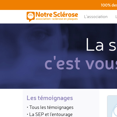
100% des
L’association
La s
c'est vou
Les témoignages
• Tous les témoignages
• La SEP et l'entourage