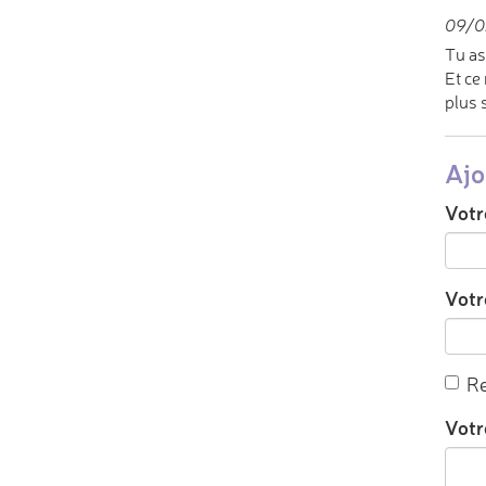
09/02
Tu as
Et ce
plus s
Ajo
Votr
Votre
Re
Votr