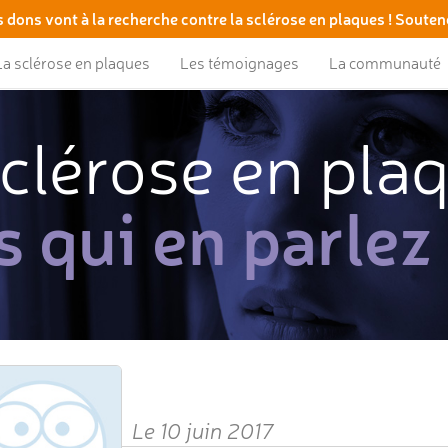
 dons vont à la recherche contre la sclérose en plaques ! Souten
La sclérose en plaques
Les témoignages
La communauté
clérose en pla
s qui en parlez
Le 10 juin 2017