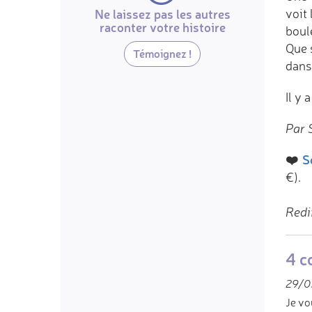
Ne laissez pas les autres
voit
raconter votre histoire
boul
Que s
Témoignez !
dans
Il y 
Par 
❤️
S
€).
Redi
4 c
29/05
Je vo