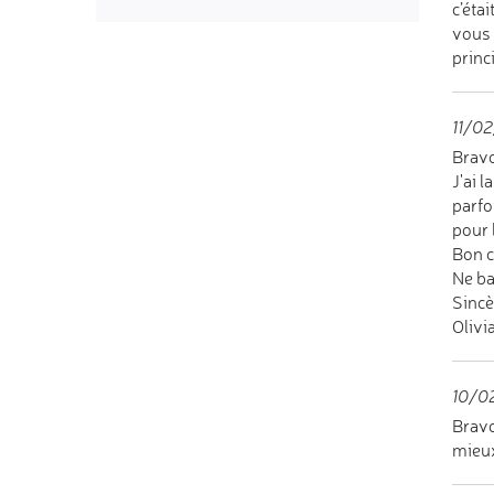
c’éta
vous 
princ
11/02
Bravo
J'ai 
parfo
pour 
Bon c
Ne ba
Sincè
Olivi
10/02
Bravo
mieux