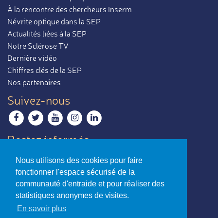
À la rencontre des chercheurs Inserm
Névrite optique dans la SEP
Actualités liées à la SEP
Notre Sclérose TV
Dernière vidéo
Chiffres clés de la SEP
Nos partenaires
Suivez-nous
Restez informés
Recevoir notre newsletter
Nous utilisons des cookies pour faire
Contactez-nous
fonctionner l'espace sécurisé de la
Envoyer un e-mail
communauté d'entraide et pour réaliser des
statistiques anonymes de visites.
La sclérose en plaques,
En savoir plus
par ceux qui en parlent le mieux.