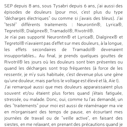
SEP depuis 8 ans, sous Tysabri depuis 6 ans, j'ai aussi des
épisodes de douleurs (pour moi, c'est plus du type
"décharges électriques" ou comme si j'avais des bleus). J'ai
"testé" différents traitements : Neurontin®, Lyrica®,
Tegretol®, Dialgirex®, Tramadol®, Rivotril®.
Je n'ai pas supporté Neurontin® et Lyrica®, Dialgirex® et
Tegretol® n'avaient pas d'effet sur mes douleurs, à la longue,
les effets secondaires de Tramadol® devenaient
insupportables… Au final, je prends quelques gouttes de
Rivotril® les jours où les douleurs sont bien présentes ou
quand les décharges sont trop fréquentes (à force de les
ressentir, je m'y suis habituée, c'est devenue plus une gène
qu'une douleur, mais parfois le voltage est élevé et là, Aïe !).
J'ai remarqué aussi que mes douleurs apparaissaient plus
souvent et/ou étaient plus fortes quand j'étais fatiguée,
stressée, ou malade. Donc, oui, comme tu l'as demandé, un
des "traitements" pour moi est aussi de réaménager ma vie
en m'organisant des temps de pause, en écourtant mes
journées de travail ou de "veille active", en faisant des
siestes, en me relaxant, en prenant des précautions quand je