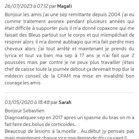
Magali
26/07/2023 à 07:12
par
Bonjour les amis j'ai une sep remittante depuis 2004 j'ai eu
comme traitement avonex pendant plusieurs années qui
était difficile à supporter puis il m'a donné copaxone qui me
faisait des Bleus partout sur le corps et qui m'empêchait de
respirer alors il m'a donné aubbagio qui m'a fait perdre mes
cheveux alors j'ai tout arrêté et maintenant je prends du
lyrica et tout va bien ma sep à 17 ans je n'ai fait que 2
poussées mais par contre je ne peux plus travailler j'étais
chef de caisse toute la journée debout ça devenait trop dur le
médecin conseil de la CPAM ma mise en invalidité bon
courage les amis
Sarah
03/05/2020 à 18:48
par
Bonjour Sebastien
Diagnoatiquee sep en 2017 apres un spasme du bras on m a
fait faire des.bolus de corticoïdes.
Beaucoup de lesions à la.moelle . Au.dèbut jy pensais pas
mais maintenant chaque jour jme demande dòu ça vient !!