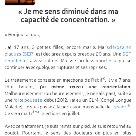
« Je me sens diminué
dans ma
capacité
de concentration. »
« Bonjour à tous,
J'ai 47 ans, 2 petites filles, encore marié. Ma
sclérose en
plaques
(
SEP
) est déclarée depuis presque 20 ans. Une
SEP
rémittente
, assez calme. Ma vie professionnelle a pu se
continuer avec quelques ruptures et ses reprises.
®
Le traitement a consisté en injections de
Rebif
. Il y a 7 ans,
j'ai même réussi une réorientation.
côté boulot,
Malheureusement (ou heureusement, je ne sais pas), suite à
une
forte poussée
début 2012, j'ai eu un CLM (Congé Longue
®
Maladie). Je suis passé à la perfusion mensuelle de
Tysabri
.
ème
Ce sera ma 17
injections en juillet.
Avec ce traitement, je suis remis sur pied. Je suis retourné au
boulot. Pourtant, je sens des douleurs de plus en plus