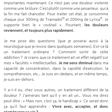
importantes maintenant. Ce n'est pas une douleur violente
comme une brûlure. C'est plutôt comme une pesanteur, qui à
la fin me fait chanceler. Pour traiter cet état, je consomme
®
®
chaque jour 300mg de Tramadol
et 200mg de Lyrica
. Je
les douleurs
supporte bien le « cocktail ». Pourtant,
reviennent, et toujours plus rapidement.
Je me pose des questions (que je poserai aussi à la
neurologue que je revois dans quelques semaines). Est-ce là
un traitement ordinaire ? Comment sortir de cette
addiction ? Je crains que ce traitement ait un effet négatif sur
Je me sens diminué
mes « facultés » intellectuelles.
dans ma
capacité de concentration, dans la rapidité d'exécution, la
compréhension, etc… Je suis en-dedans, et en même temps,
je suis en-dehors.
Y a-t-il eu, chez vous autres, un traitement différent de la
douleur ? J'aimerais tant qu'il y en ait un… Vous me direz
peut-être : « Mais non, c'est ça, le handicap ». Ce serait donc
Vivre avec, accepter, et donc
ça qu'il faut apprendre :
réaménager sa vie ?