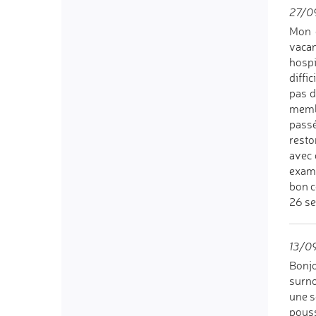
27/0
Mon 
vacan
hospi
diffi
pas d
membr
passé
resto
avec 
exame
bon c
26 s
13/09
Bonjo
surno
une s
pouss