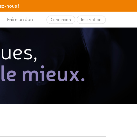
ez-nous !
Faire un don
Connexion
Inscription
ques,
 le mieux.