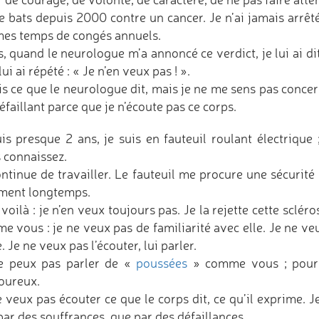
 bats depuis 2000 contre un cancer. Je n’ai jamais arrêté 
mes temps de congés annuels.
, quand le neurologue m’a annoncé ce verdict, je lui ai dit 
 lui ai répété : « Je n’en veux pas ! ».
ais ce que le neurologue dit, mais je ne me sens pas concer
éfaillant parce que je n’écoute pas ce corps.
is presque 2 ans, je suis en fauteuil roulant électrique
 connaissez.
ontinue de travailler. Le fauteuil me procure une sécurit
ement longtemps.
voilà : je n’en veux toujours pas. Je la rejette cette scléro
 vous : je ne veux pas de familiarité avec elle. Je ne veu
e. Je ne veux pas l’écouter, lui parler.
e peux pas parler de «
poussées
» comme vous ; pour m
oureux.
e veux pas écouter ce que le corps dit, ce qu’il exprime. 
ar des souffrances, que par des défaillances.