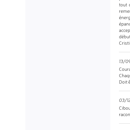
tout 
remer
énerg
épano
accep
début
Crist
13/0
Cour
Chaqu
Doit 
03/12
Cibou
racon