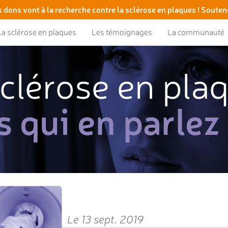
 dons vont à la recherche contre la sclérose en plaques ! Souten
La sclérose en plaques
Les témoignages
La communauté
clérose en pla
s qui en parlez
Le 13 sept. 2019