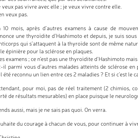
 veux pas vivre avec elle ; je veux vivre contre elle.
en veux pas.
à 10 mois, après d’autres examens à cause de mouve
nonce une thyroïdite d’Hashimoto et depuis, je suis sou
anticorps qui s’attaquent à la thyroïde sont de même natur
le épinière pour la sclérose en plaques.
es examens ; ce n’est pas une thyroïdite d’Hashimoto mai
t-il parmi vous d’autres malades atteints de sclérose en
l été reconnu un lien entre ces 2 maladies ? Et si c’est le 
ttendant, pour moi, pas de réel traitement (2 chimios, co
rté de résultats mesurables) en place puisque le neurolog
ends aussi, mais je ne sais pas quoi. On verra.
ouhaite du courage à chacun de vous, pour continuer à vivr
hristine.