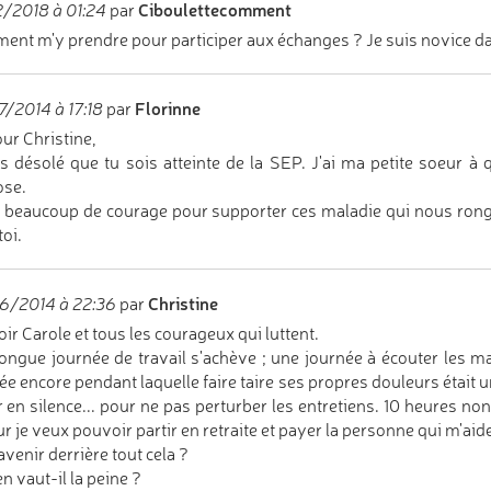
Ciboulettecomment
/2018 à 01:24
par
nt m'y prendre pour participer aux échanges ? Je suis novice da
Florinne
/2014 à 17:18
par
ur Christine,
is désolé que tu sois atteinte de la SEP. J'ai ma petite soeur 
ose.
ut beaucoup de courage pour supporter ces maladie qui nous rong
toi.
Christine
6/2014 à 22:36
par
ir Carole et tous les courageux qui luttent.
ongue journée de travail s'achève ; une journée à écouter les ma
ée encore pendant laquelle faire taire ses propres douleurs était un
 en silence... pour ne pas perturber les entretiens. 10 heures non-
ur je veux pouvoir partir en retraite et payer la personne qui m'aid
avenir derrière tout cela ?
en vaut-il la peine ?