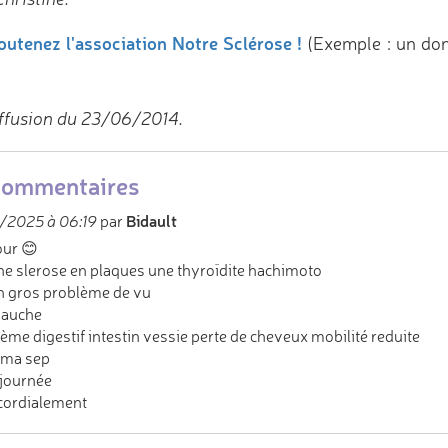
outenez l'association Notre Sclérose !
(Exemple : un do
ffusion du 23/06/2014.
commentaires
Bidault
/2025 à 06:19
par
ur 😊
une slerose en plaques une thyroïdite hachimoto
un gros problème de vu
gauche
ème digestif intestin vessie perte de cheveux mobilité reduite
 ma sep
 journée
cordialement