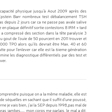
capacité physique jusqu'à Aout 2009 après des
f Epstein Barr nombreux test débalancement TSH
s depuis 2 jours car ca ne passe pas avale salive
 en plaque définitif sortie contestons 8 IRM + tard
 a compressé des section dans la tête paralysie 3
u gout de l'ouïe de 50 pourcent en 2011 trouver et
,000 TPO alors qu'ils devrait être Max. 40 et 60
te pour l'enlever car elle est la 6ieme génération
ine les diagnostique différentiels par des test et
ver.
 comprendre puisque on a la même maladie, elle est
e séquelles en sachant que il suffit d'une poussé,
ne je vais bien, j'ai la SEP depuis 1998,pas mal de
as jambes...., mon corps me parlais, le mal a dit,