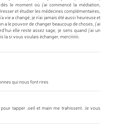
e, dès le moment où j'ai commencé la médiation,
intéresser et étudier les médecines complémentaires,
'a vie a changé, je n'ai jamais été aussi heureuse et
 on a le pouvoir de changer beaucoup de choses, j'ai
d'hui elle reste assez sage, je sens quand j'ai un
 la si vous voulais échanger, merciiiiiii.
onnes qui nous font rires
e pour tapper .oeil et main me trahissent. Je vous