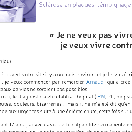
Sclérose en plaques, témoignage 
« Je ne veux pas vivre
je veux vivre contr
njour,
découvert votre site il y a un mois environ, et je lis vos écr
i, je veux commencer par remercier
Arnaud
(qui a créé 
eaux de vies ne seraient pas possibles.
moi, le diagnostic a été établi à l’hôpital (
IRM
, PL, biops
hutes, douleurs, bizarreries…, mais il ne m’a été dit qu’en
age aux urgences suite à une énième chute, cette fois sur 
ant 17 ans, j’ai vécu avec cette culpabilité permanente 
 de courage, de volonté, de caractère, de ne pas faire atten