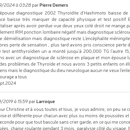
Pierre Demers
9/2024 à 03:28
par
épouse diagnostique 2002 Thyroïdite d'Hashimoto baisse de 
ce baisse très marquer de capacité physique et test positi
taliser après avoir perdue vue deux yeux coté droit ne mange pa
cilement IRM ponction lombaire négatif mais diagnostique sclérose
e démiélisation mais diagnostique reste L'encéphalite méningite
es perte de sensation , plus tard avons pris conscience perte d
 test antithyroïdien un a monté jusqu'à 200,000 TG l'autre 15
ns avec un diagnostique de sclérose en plaque et mon épouse lut
des problèmes de Thyroïde et nous avons 3 petits enfants on élim
ns mais le diagnostique du dieu neurologue aucun ne veux l'enle
ourage a tous
ept.2024
Larroque
/2019 à 15:59
par
ur Christine et à vous toutes et tous, je vous admire, on peu se
ise et différente pour chacun avec plus ou moins de poussées et d
econde pour que tout bascule sans crier garde, en ce qui me concer
ées, chaise roulante pendant 3 mois, paralysie côté du visage, br