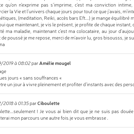
ce qu'on n'exprime pas s'imprime, c'est ma conviction intim
cier la Vie et l'univers chaque jours pour tout ce que j'avais, m'
étiques, (meditation, Reiki, accès bars Eft...) je mange équilibré m
ui que maintenant, je vis le présent, je profite de chaque instant,
té ma maladie, maintenant c'est ma colocataire, au jour d'aujour
 de poussé je me repose, merci de m'avoir lu, gros bisousss, je suis
ina
Amélie mougel
9/2019 à 08:02
par
age
es jours « sans souffrances «
être un jour à vivre pleinement et profiter d’instants avec des pers
Ciboulette
/2018 à 01:35
par
lette...seulement ! Je vous ai bien dit que je ne suis pas doué
terai mon parcours une autre fois.je vous embrasse .