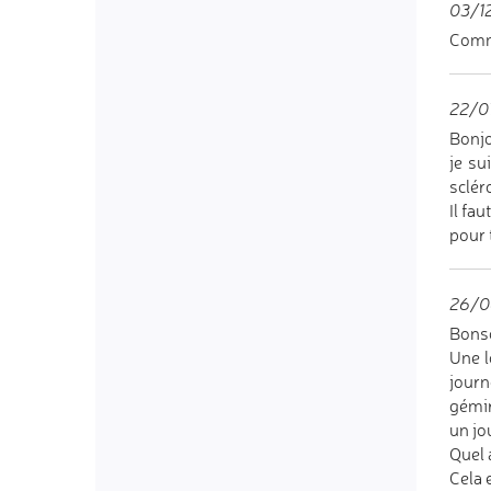
03/12
Comme
22/07
Bonjo
je su
sclér
Il fa
pour 
26/0
Bonso
Une l
journ
gémir
un jo
Quel 
Cela 