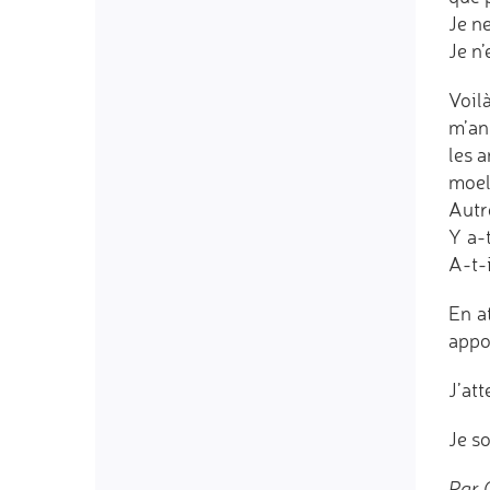
Je ne
Je n’
Voil
m’an
les 
moel
Autr
Y a-
A-t-i
En a
appo
J’att
Je s
Par C