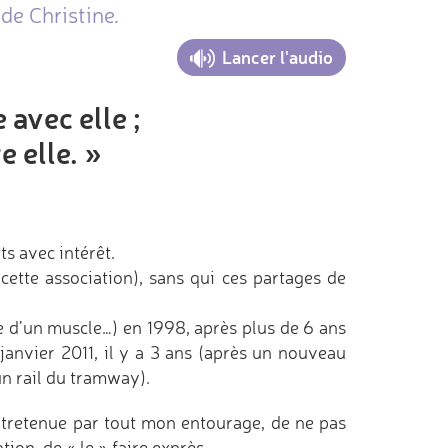
de Christine.
Lancer l'audio
 avec elle ;
e elle. »
its avec intérêt.
cette association), sans qui ces partages de
ie d’un muscle…) en 1998, après plus de 6 ans
 janvier 2011, il y a 3 ans (après un nouveau
un rail du tramway).
entretenue par tout mon entourage, de ne pas
tion, de « le » faire exprès…