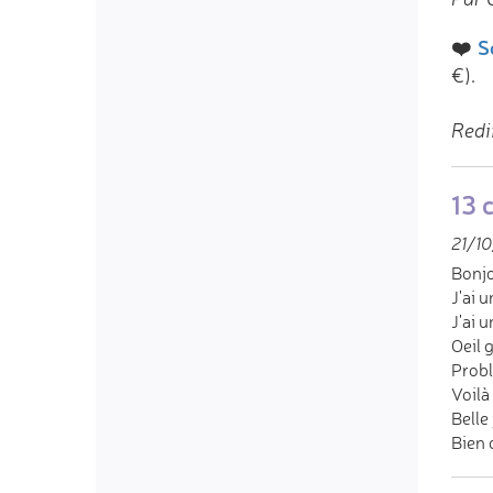
❤️
S
€).
Redi
13 
21/10
Bonjo
J'ai 
J'ai 
Oeil 
Probl
Voilà
Belle
Bien 