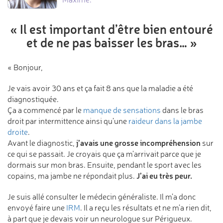
« Il est important d’être
bien entouré
et de ne pas
baisser les bras… »
« Bonjour,
Je vais avoir 30 ans et ça fait 8 ans que la maladie a été
diagnostiquée.
Ça a commencé par le
manque de sensations
dans le bras
droit par intermittence ainsi qu’une
raideur dans la jambe
droite
.
j’avais une grosse incompréhension
Avant le diagnostic,
sur
ce qui se passait. Je croyais que ça m’arrivait parce que je
dormais sur mon bras. Ensuite, pendant le sport avec les
J’ai eu très peur.
copains, ma jambe ne répondait plus.
Je suis allé consulter le médecin généraliste. Il m’a donc
envoyé faire une
IRM
. Il a reçu les résultats et ne m’a rien dit,
à part que je devais voir un neurologue sur Périgueux.