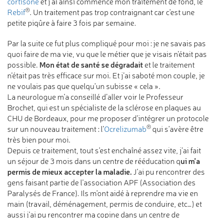
cortisone
et j’ai ainsi commencé mon traitement de fond, le
®
Rebif
. Un traitement pas trop contraignant car c’est une
petite piqûre à faire 3 fois par semaine.
Par la suite ce fut plus compliqué pour moi : je ne savais pas
quoi faire de ma vie, vu que le métier que je visais n’était pas
Mon état de santé se dégradait
possible.
et le traitement
n’était pas très efficace sur moi. Et j’ai saboté mon couple, je
ne voulais pas que quelqu’un subisse « cela ».
La neurologue m’a conseillé d’aller voir le Professeur
Brochet, qui est un spécialiste de la sclérose en plaques au
CHU de Bordeaux, pour me proposer d’intégrer un protocole
®
sur un nouveau traitement : l’
Ocrelizumab
qui s’avère être
très bien pour moi.
Depuis ce traitement, tout s’est enchaîné assez vite, j’ai fait
ui m’a
un séjour de 3 mois dans un centre de rééducation q
permis de mieux accepter la maladie.
J’ai pu rencontrer des
gens faisant partie de l’association APF (Association des
Paralysés de France). Ils m’ont aidé à reprendre ma vie en
main (travail, déménagement, permis de conduire, etc…) et
aussi j’ai pu rencontrer ma copine dans un centre de