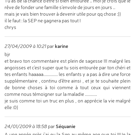
Tu as de la chance d'être si bien entourée .. moi je crois que le
rêve de fonder une famille s'envole de jours en jours ..
mais je vais bien trouver à devenir utile pour qq chose :))
il le faut : la SEP ne gagnera pas tout !
chrys
karine
27/04/2009 à 10:21
par
bjr
et bravo ton commentaire est plein de sagesse !!! malgré les
angoisses et c'est super que tu sois entourée par ton chéri et
tes enfants haaaaa............ les enfants y a pas à dire une force
supplémentaire , continu d'être ainsi , et je te souhaite plein
de bonne choses à toi comme à tout ceux qui viennent
comme nous témoigner sur la maladie ..........
je suis comme toi un truc en plus , on apprécie la vie malgré
elle :0)
Séquanie
24/01/2009 à 18:58
par
A une année près j'ai eu la Sep au même age que toi !!!Je la