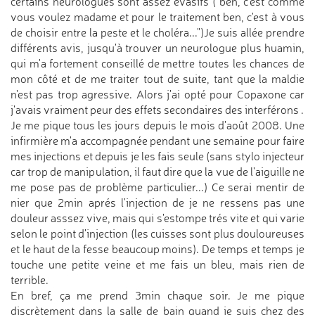
certains neurologues sont assez évasifs ("ben, c'est comme
vous voulez madame et pour le traitement ben, c'est à vous
de choisir entre la peste et le choléra...")Je suis allée prendre
différents avis, jusqu'à trouver un neurologue plus huamin,
qui m'a fortement conseillé de mettre toutes les chances de
mon côté et de me traiter tout de suite, tant que la maldie
n'est pas trop agressive. Alors j'ai opté pour Copaxone car
j'avais vraiment peur des effets secondaires des interférons .
Je me pique tous les jours depuis le mois d'août 2008. Une
infirmière m'a accompagnée pendant une semaine pour faire
mes injections et depuis je les fais seule (sans stylo injecteur
car trop de manipulation, il faut dire que la vue de l'aiguille ne
me pose pas de problème particulier...) Ce serai mentir de
nier que 2min aprés l'injection de je ne ressens pas une
douleur asssez vive, mais qui s'estompe trés vite et qui varie
selon le point d'injection (les cuisses sont plus douloureuses
et le haut de la fesse beaucoup moins). De temps et temps je
touche une petite veine et me fais un bleu, mais rien de
terrible.
En bref, ça me prend 3min chaque soir. Je me pique
discrètement dans la salle de bain quand je suis chez des