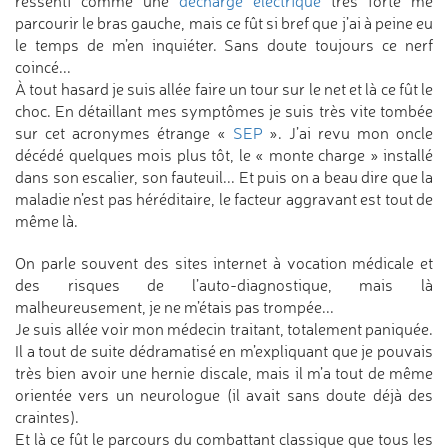
ressenti comme une
décharge électrique
très forte me
parcourir le bras gauche, mais ce fût si bref que j’ai à peine eu
le temps de m’en inquiéter. Sans doute toujours ce nerf
coincé...
À tout hasard je suis allée faire un tour sur le net et là ce fût le
choc. En détaillant mes symptômes je suis très vite tombée
sur cet acronymes étrange «
SEP
». J’ai revu mon oncle
décédé quelques mois plus tôt, le « monte charge » installé
dans son escalier, son fauteuil... Et puis on a beau dire que la
maladie n’est pas héréditaire, le facteur aggravant est tout de
même là.
On parle souvent des sites internet à vocation médicale et
des risques de l’auto-diagnostique, mais là
malheureusement, je ne m’étais pas trompée...
Je suis allée voir mon médecin traitant, totalement paniquée.
Il a tout de suite dédramatisé en m’expliquant que je pouvais
très bien avoir une hernie discale, mais il m’a tout de même
orientée vers un neurologue (il avait sans doute déjà des
craintes).
Et là ce fût le parcours du combattant classique que tous les