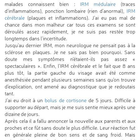
malades connaissent bien :
IRM médulaire
(traces
d’inflammations), ponction lombaire (rien d’anormal),
IRM
cérébrale
(plaques et inflammations). J’ai eu pas mal de
chance dans mon malheur car tous ces examens se sont
déroulés assez rapidement, je ne suis pas restée trop
longtemps dans l’incertitude.
Jusqu’au dernier IRM, mon neurologue ne pensait pas à la
sclérose en plaques. Je ne sais pas bien pourquoi. Sans
doute mes symptômes n’étaient-ils pas assez «
spectaculaires ». Enfin, l’IRM cérébrale et le fait que 8 ans
plus tôt, la partie gauche du visage avait été comme
anesthésiée pendant plusieurs semaines sans qu’on trouve
d’explication, ont amené au diagnostique que je redoutais
tant.
J’ai eu droit à un
bolus de cortisone
de 5 jours. Difficile à
supporter au départ, mais je me suis sentie mieux après une
dizaine de jours.
Après cela il a fallu annoncer la nouvelle aux parents et aux
proches et ce fût sans doute le plus difficile. Leur réaction fut
en générale pleine de bon sens et de sang froid. Mais