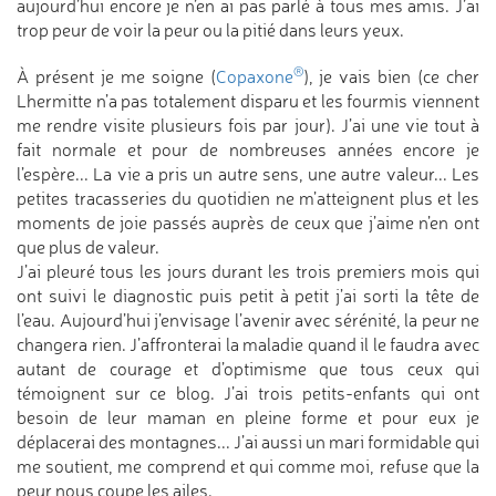
aujourd’hui encore je n’en ai pas parlé à tous mes amis. J’ai
trop peur de voir la peur ou la pitié dans leurs yeux.
®
À présent je me soigne (
Copaxone
), je vais bien (ce cher
Lhermitte n’a pas totalement disparu et les fourmis viennent
me rendre visite plusieurs fois par jour). J’ai une vie tout à
fait normale et pour de nombreuses années encore je
l’espère... La vie a pris un autre sens, une autre valeur... Les
petites tracasseries du quotidien ne m’atteignent plus et les
moments de joie passés auprès de ceux que j’aime n’en ont
que plus de valeur.
J’ai pleuré tous les jours durant les trois premiers mois qui
ont suivi le diagnostic puis petit à petit j’ai sorti la tête de
l’eau. Aujourd’hui j’envisage l’avenir avec sérénité, la peur ne
changera rien. J’affronterai la maladie quand il le faudra avec
autant de courage et d’optimisme que tous ceux qui
témoignent sur ce blog. J’ai trois petits-enfants qui ont
besoin de leur maman en pleine forme et pour eux je
déplacerai des montagnes... J’ai aussi un mari formidable qui
me soutient, me comprend et qui comme moi, refuse que la
peur nous coupe les ailes.