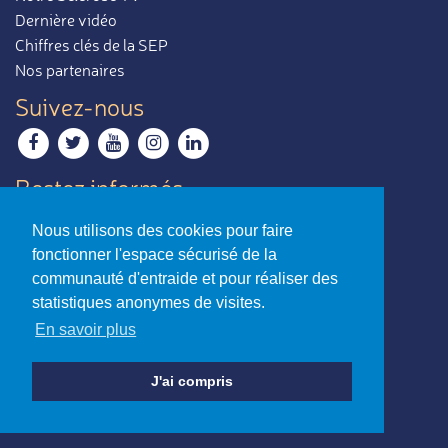
Dernière vidéo
Chiffres clés de la SEP
Nos partenaires
Suivez-nous
Restez informés
Recevoir notre newsletter
Nous utilisons des cookies pour faire
Contactez-nous
fonctionner l'espace sécurisé de la
Envoyer un e-mail
communauté d'entraide et pour réaliser des
statistiques anonymes de visites.
La sclérose en plaques,
En savoir plus
par ceux qui en parlent le mieux.
Charte d’utilisation
-
Mentions légales
J'ai compris
© Association Notre Sclérose - Loi 1901
Reconnue d’intérêt général