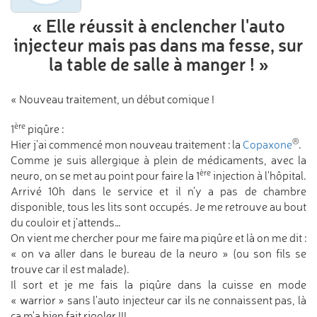
« Elle réussit à enclencher l'auto
injecteur
mais pas dans ma fesse,
sur
la table de salle à manger ! »
« Nouveau traitement, un début comique !
ère
1
piqûre :
®
Hier j'ai commencé mon nouveau traitement : la
Copaxone
.
Comme je suis allergique à plein de médicaments, avec la
ère
neuro, on se met au point pour faire la 1
injection à l'hôpital.
Arrivé 10h dans le service et il n’y a pas de chambre
disponible, tous les lits sont occupés. Je me retrouve au bout
du couloir et j'attends…
On vient me chercher pour me faire ma piqûre et là on me dit :
« on va aller dans le bureau de la neuro » (ou son fils se
trouve car il est malade).
Il sort et je me fais la piqûre dans la cuisse en mode
« warrior » sans l'auto injecteur car ils ne connaissent pas, là
ça m'a bien fait rigoler !!!