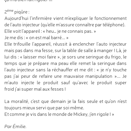
éme
2
piqûre :
Aujourd’hui l'infirmière vient m'expliquer le fonctionnement
de l'auto injecteur (qu'elle m'assure connaître par téléphone).
Elle voit l'appareil : « heu… je ne connais pas. »
Je me dis : « on est mal barré... »
Elle trifouille l'appareil, réussit à enclencher l'auto injecteur
mais pas dans ma fesse, sur la table de salle à manger ! Là, je
lui dis : « laisser moi faire », je sors une seringue du frigo, le
temps que je prépare ma peau elle remet la seringue dans
l'auto injecteur sans la réchauffer et me dit : « je n'y touche
pas j'ai peur de refaire une mauvaise manipulation »... Je
m'auto injecte le produit sauf qu'avec le produit super
froid j'ai super mal aux fesses !
La moralité, c'est que demain je la fais seule et qu'on n'est
toujours mieux servi que par soi même.
Et comme je vis dans le monde de Mickey, j'en rigole ! »
Par Émilie.