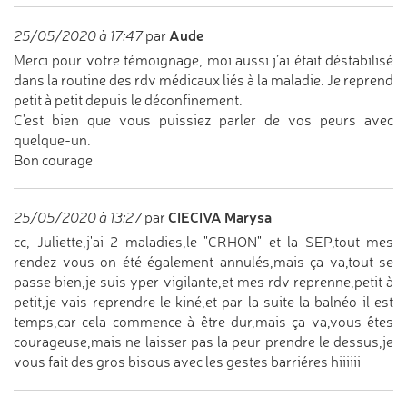
Aude
25/05/2020 à 17:47
par
Merci pour votre témoignage, moi aussi j’ai était déstabilisé
dans la routine des rdv médicaux liés à la maladie. Je reprend
petit à petit depuis le déconfinement.
C’est bien que vous puissiez parler de vos peurs avec
quelque-un.
Bon courage
CIECIVA Marysa
25/05/2020 à 13:27
par
cc, Juliette,j'ai 2 maladies,le "CRHON" et la SEP,tout mes
rendez vous on été également annulés,mais ça va,tout se
passe bien,je suis yper vigilante,et mes rdv reprenne,petit à
petit,je vais reprendre le kiné,et par la suite la balnéo il est
temps,car cela commence à être dur,mais ça va,vous êtes
courageuse,mais ne laisser pas la peur prendre le dessus,je
vous fait des gros bisous avec les gestes barriéres hiiiiii