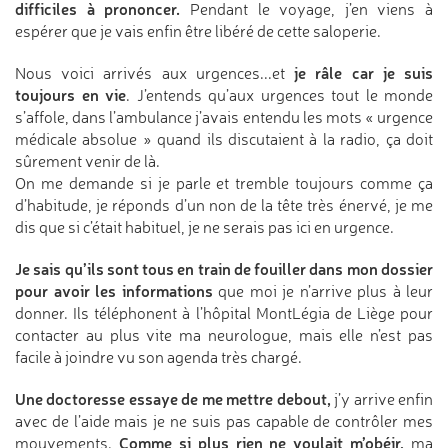
difficiles à prononcer.
Pendant le voyage, j’en viens à
espérer que je vais enfin être libéré de cette saloperie.
je râle car je suis
Nous voici arrivés aux urgences...et
toujours en vie
. J’entends qu’aux urgences tout le monde
s’affole, dans l’ambulance j’avais entendu les mots « urgence
médicale absolue » quand ils discutaient à la radio, ça doit
sûrement venir de là.
On me demande si je parle et tremble toujours comme ça
d’habitude, je réponds d’un non de la tête très énervé, je me
dis que si c’était habituel, je ne serais pas ici en urgence.
Je sais qu’ils sont tous en train de fouiller dans mon dossier
pour avoir les informations
que moi je n’arrive plus à leur
donner. Ils téléphonent à l’hôpital MontLégia de Liège pour
contacter au plus vite ma neurologue, mais elle n’est pas
facile à joindre vu son agenda très chargé.
Une doctoresse essaye de me mettre debout,
j’y arrive enfin
avec de l’aide mais je ne suis pas capable de contrôler mes
Comme si plus rien ne voulait m’obéir,
mouvements.
ma