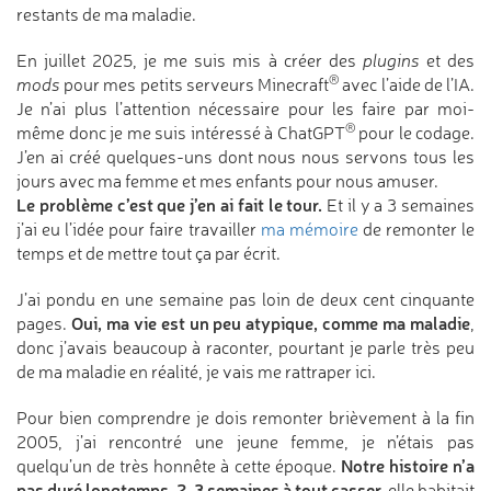
restants de ma maladie.
En juillet 2025, je me suis mis à créer des
plugins
et des
®
mods
pour mes petits serveurs Minecraft
avec l’aide de l’IA.
Je n’ai plus l’attention nécessaire pour les faire par moi-
®
même donc je me suis intéressé à ChatGPT
pour le codage.
J’en ai créé quelques-uns dont nous nous servons tous les
jours avec ma femme et mes enfants pour nous amuser.
Le problème c’est que j’en ai fait le tour.
Et il y a 3 semaines
j’ai eu l’idée pour faire travailler
ma mémoire
de remonter le
temps et de mettre tout ça par écrit.
J’ai pondu en une semaine pas loin de deux cent cinquante
Oui, ma vie est un peu atypique, comme ma maladie
pages.
,
donc j’avais beaucoup à raconter, pourtant je parle très peu
de ma maladie en réalité, je vais me rattraper ici.
Pour bien comprendre je dois remonter brièvement à la fin
2005, j’ai rencontré une jeune femme, je n’étais pas
Notre histoire n’a
quelqu’un de très honnête à cette époque.
pas duré longtemps, 2-3 semaines à tout casser,
elle habitait