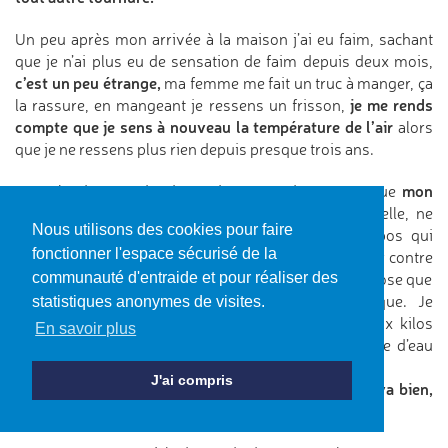
Un peu après mon arrivée à la maison j’ai eu faim, sachant
que je n’ai plus eu de sensation de faim depuis deux mois,
c’est un peu étrange,
ma femme me fait un truc à manger, ça
je me rends
la rassure, en mangeant je ressens un frisson,
compte que je sens à nouveau la température de l’air
alors
que je ne ressens plus rien depuis presque trois ans.
mon
Dans les jours qui suivent, je me rends compte que
équilibre va beaucoup mieux également.
Ma vue, elle, ne
Nous utilisons des cookies pour faire
change pas, mon syndrome des jambes sans repos qui
fonctionner l'espace sécurisé de la
touche également mes bras est toujours là aussi. Par contre
je n’ai plus de douleur
pour dire si ce n’est mon arthrose que
communauté d'entraide et pour réaliser des
j’ai gagnée après des années d’inactivité physique. Je
statistiques anonymes de visites.
m’étonne même de pouvoir porter des poids de dix kilos
En savoir plus
alors que d’habitude, rien que prendre une bouteille d’eau
était devenu plus difficile.
J'ai compris
En gros, à part deux ou trois soucis, tout le reste va bien,
très bien même.