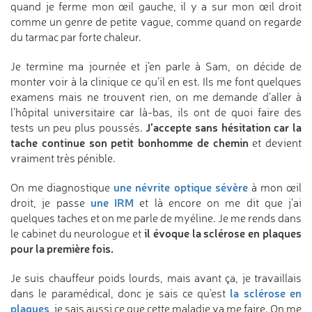
quand je ferme mon œil gauche, il y a sur mon œil droit
comme un genre de petite vague, comme quand on regarde
du tarmac par forte chaleur.
Je termine ma journée et j’en parle à Sam, on décide de
monter voir à la clinique ce qu’il en est. Ils me font quelques
examens mais ne trouvent rien, on me demande d’aller à
l’hôpital universitaire car là-bas, ils ont de quoi faire des
J’accepte sans hésitation car la
tests un peu plus poussés.
tache continue son petit bonhomme de chemin
et devient
vraiment très pénible.
une névrite optique sévère
On me diagnostique
à mon œil
une IRM
droit, je passe
et là encore on me dit que j’ai
quelques taches et on me parle de myéline. Je me rends dans
il évoque la sclérose en plaques
le cabinet du neurologue et
pour la première fois.
Je suis chauffeur poids lourds, mais avant ça, je travaillais
la sclérose en
dans le paramédical, donc je sais ce qu’est
plaques
, je sais aussi ce que cette maladie va me faire. On me