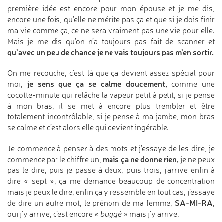
première idée est encore pour mon épouse et je me dis,
encore une fois, qu’elle ne mérite pas ça et que si je dois finir
ma vie comme ça, ce ne sera vraiment pas une vie pour elle.
Mais je me dis qu’on n’a toujours pas fait de scanner et
qu’avec un peu de chance je ne vais toujours pas m’en sortir.
On me recouche, c’est là que ça devient assez spécial pour
je sens que ça se calme doucement,
moi,
comme une
cocotte-minute qui relâche la vapeur petit à petit, si je pense
à mon bras, il se met à encore plus trembler et être
totalement incontrôlable, si je pense à ma jambe, mon bras
se calme et c’est alors elle qui devient ingérable.
Je commence à penser à des mots et j’essaye de les dire, je
mais ça ne donne rien,
commence par le chiffre un,
je ne peux
pas le dire, puis je passe à deux, puis trois, j’arrive enfin à
dire « sept », ça me demande beaucoup de concentration
mais je peux le dire, enfin ça y ressemble en tout cas, j’essaye
SA-MI-RA
de dire un autre mot, le prénom de ma femme,
,
oui j’y arrive, c’est encore «
buggé »
mais j’y arrive.