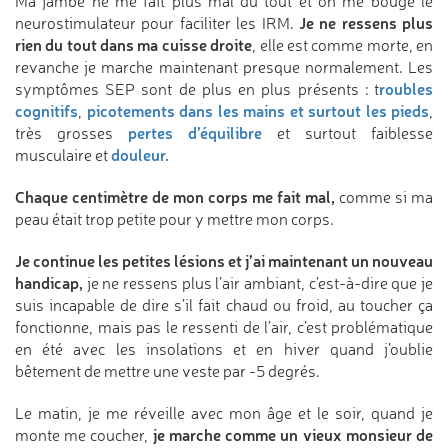
Ma jambe ne me fait plus mal du tout et on me bouge le
Je ne ressens plus
neurostimulateur pour faciliter les IRM.
rien du tout dans ma cuisse droite
, elle est comme morte, en
revanche je marche maintenant presque normalement. Les
roubles
symptômes SEP sont de plus en plus présents : t
cognitifs
picotements dans les mains et surtout les pieds
,
,
pertes d’équilibre
très grosses
et surtout faiblesse
douleur.
musculaire et
Chaque centimètre de mon corps me fait mal,
comme si ma
peau était trop petite pour y mettre mon corps.
Je continue les petites lésions et j’ai maintenant un nouveau
handicap,
je ne ressens plus l’air ambiant, c’est-à-dire que je
suis incapable de dire s’il fait chaud ou froid, au toucher ça
fonctionne, mais pas le ressenti de l’air, c’est problématique
en été avec les insolations et en hiver quand j’oublie
bêtement de mettre une veste par -5 degrés.
Le matin, je me réveille avec mon âge et le soir, quand je
je marche comme un vieux monsieur de
monte me coucher,