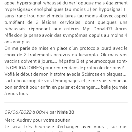
appel hypersignal rehaussé du nerf optique mais également
hypersignaux encéphaliques (au moins 3) en hyposignal T1
sans franc trou noir et médullaires (au moins 4)avec aspect
tuméfiant de 2 lésions cervicales, dont quelques uns
rehaussés répondant aux critères Mjc Donald?! Après
réflexion je pense avoir des symptômes depuis au moins 4
ans voir plus…
On me parle de mise en place d’un protocole lourd avec le
choix de 2 traitements ocrevus ou kesimpta. Ok mais vos
vaccins doivent à jours….. hépatite B et pneumocoque sont-
ils OBLIGATOIRES pour rentrer dans le protocole de soins?
Voîlà le début de mon histoire avec la Sclérose en plaques…..
j’ai lu beaucoup de vos témoignages et je me suis sentie au
bon endroit pour enfin en parler et échanger…… belle journée
à vous tous
Ninie 30
09/06/2022 à 08:44
par
Merci Audrey pour votre soutien
Je serai très heureuse d’échanger avec vous , sur nos