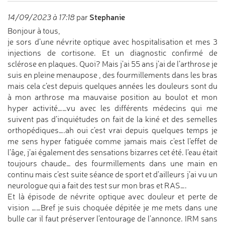
Stephanie
14/09/2023 à 17:18
par
Bonjour à tous,
je sors d’une névrite optique avec hospitalisation et mes 3
injections de cortisone. Et un diagnostic confirmé de
sclérose en plaques. Quoi? Mais j’ai 55 ans j’ai de l’arthrose je
suis en pleine menaupose , des fourmillements dans les bras
mais cela c’est depuis quelques années les douleurs sont du
à mon arthrose ma mauvaise position au boulot et mon
hyper activité……vu avec les différents médecins qui me
suivent pas d’inquiétudes on fait de la kiné et des semelles
orthopédiques….ah oui c’est vrai depuis quelques temps je
me sens hyper fatiguée comme jamais mais c’est l’effet de
l’âge, j’ai également des sensations bizarres cet été. l’eau était
toujours chaude… des fourmillements dans une main en
continu mais c’est suite séance de sport et d’ailleurs j’ai vu un
neurologue qui a fait des test sur mon bras et RAS….
Et là épisode de névrite optique avec douleur et perte de
vision ……Bref je suis choquée dépitée je me mets dans une
bulle car il faut préserver l’entourage de l’annonce. IRM sans