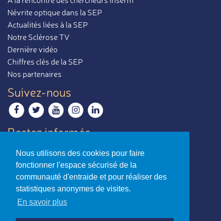
À la rencontre des chercheurs Inserm
Névrite optique dans la SEP
Actualités liées à la SEP
Notre Sclérose TV
Dernière vidéo
Chiffres clés de la SEP
Nos partenaires
Suivez-nous
Restez informés
Recevoir notre newsletter
Nous utilisons des cookies pour faire
Contactez-nous
fonctionner l'espace sécurisé de la
Envoyer un e-mail
communauté d'entraide et pour réaliser des
statistiques anonymes de visites.
La sclérose en plaques,
En savoir plus
par ceux qui en parlent le mieux.