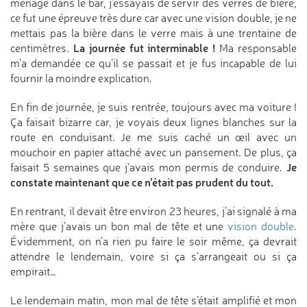
ménage dans le bar, j’essayais de servir des verres de bière,
ce fut une épreuve très dure car avec une vision double, je ne
mettais pas la bière dans le verre mais à une trentaine de
La journée fut interminable !
centimètres.
Ma responsable
m’a demandée ce qu’il se passait et je fus incapable de lui
fournir la moindre explication.
En fin de journée, je suis rentrée, toujours avec ma voiture !
Ça faisait bizarre car, je voyais deux lignes blanches sur la
route en conduisant. Je me suis caché un œil avec un
mouchoir en papier attaché avec un pansement. De plus, ça
Je
faisait 5 semaines que j’avais mon permis de conduire.
constate maintenant que ce n’était pas prudent du tout.
En rentrant, il devait être environ 23 heures, j’ai signalé à ma
mère que j’avais un bon mal de tête et une
vision double
.
Évidemment, on n’a rien pu faire le soir même, ça devrait
attendre le lendemain, voire si ça s’arrangeait ou si ça
empirait…
Le lendemain matin, mon mal de tête s’était amplifié et mon