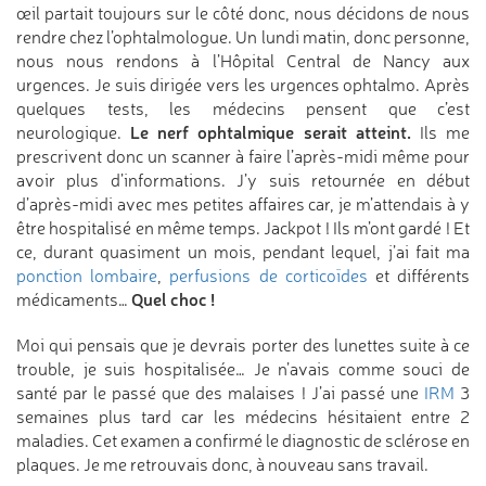
œil partait toujours sur le côté donc, nous décidons de nous
rendre chez l’ophtalmologue. Un lundi matin, donc personne,
nous nous rendons à l’Hôpital Central de Nancy aux
urgences. Je suis dirigée vers les urgences ophtalmo. Après
quelques tests, les médecins pensent que c’est
Le nerf ophtalmique serait atteint.
neurologique.
Ils me
prescrivent donc un scanner à faire l’après-midi même pour
avoir plus d’informations. J’y suis retournée en début
d’après-midi avec mes petites affaires car, je m’attendais à y
être hospitalisé en même temps. Jackpot ! Ils m’ont gardé ! Et
ce, durant quasiment un mois, pendant lequel, j’ai fait ma
ponction lombaire
,
perfusions de corticoïdes
et différents
Quel choc !
médicaments…
Moi qui pensais que je devrais porter des lunettes suite à ce
trouble, je suis hospitalisée… Je n’avais comme souci de
santé par le passé que des malaises ! J’ai passé une
IRM
3
semaines plus tard car les médecins hésitaient entre 2
maladies. Cet examen a confirmé le diagnostic de sclérose en
plaques. Je me retrouvais donc, à nouveau sans travail.