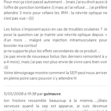
Pour moi ça s'est passé autrement .. (mais j'ai eu droit aussi à
l'offre de ponction lombaire :(( mais je l'ai refusé ... j'ai préféré
attendre 3 mois pour refaire les IRM : la névrite optique ne
s'est pas vue :-((((
Les bolus s'imposent aussi en cas de troubles oculaires ? Je
pose la question car je trainte une névrite optique depuis +
d'un mois .. malgré une injection intramusculaire pour
booster ma cortisol
je ne supporte plus les effets secondaires de ce produit ...
j'ai pas envie de nouveaux bolus l(es derniers remontent à y
a 4 mois), mais j'ai pas non plus envie de vivre sans bien voir
:(((
Votre témoignage montre comment la SEP peut nous arriver
en pleine poire sans pouvoir s'y attendre !!!
guimauve
11/01/2008 à 19:38
par
ton histoire ressemble beaucoup à la mienne.....j'étais
serveuse quand la sep est apparue, je suis devenue