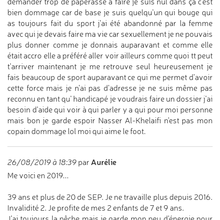
demander trop de paperasse à faire je suis nul dans ça c'est
bien dommage car de base je suis quelqu'un qui bouge qui
as toujours fait du sport j'ai été abandonné par la femme
avec qui je devais faire ma vie car sexuellement je ne pouvais
plus donner comme je donnais auparavant et comme elle
était accro elle a préféré aller voir ailleurs comme quoi tt peut
t'arriver maintenant je me retrouve seul heureusement je
fais beaucoup de sport auparavant ce qui me permet d'avoir
cette force mais je n'ai pas d'adresse je ne suis même pas
reconnu en tant qu' handicapé je voudrais faire un dossier j'ai
besoin d'aide qui voir à qui parler y a qui pour moi personne
mais bon je garde espoir Nasser Al-Khelaifi n'est pas mon
copain dommage lol moi qui aime le foot.
Aurélie
26/08/2019 à 18:39
par
Me voici en 2019...
39 ans et plus de 20 de SEP. Je ne travaille plus depuis 2016.
Invalidité 2. Je profite de mes 2 enfants de 7 et 9 ans.
J'ai toujours la pêche mais je garde mon peu d'énergie pour