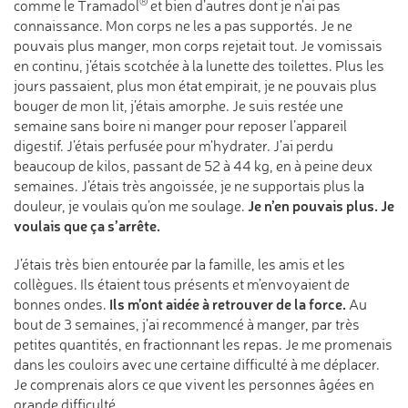
®
comme le Tramadol
et bien d’autres dont je n’ai pas
connaissance. Mon corps ne les a pas supportés. Je ne
pouvais plus manger, mon corps rejetait tout. Je vomissais
en continu, j’étais scotchée à la lunette des toilettes. Plus les
jours passaient, plus mon état empirait, je ne pouvais plus
bouger de mon lit, j’étais amorphe. Je suis restée une
semaine sans boire ni manger pour reposer l’appareil
digestif. J’étais perfusée pour m’hydrater. J’ai perdu
beaucoup de kilos, passant de 52 à 44 kg, en à peine deux
semaines. J’étais très angoissée, je ne supportais plus la
Je n’en pouvais plus. Je
douleur, je voulais qu’on me soulage.
voulais que ça s’arrête.
J’étais très bien entourée par la famille, les amis et les
collègues. Ils étaient tous présents et m’envoyaient de
Ils m’ont aidée à retrouver de la force.
bonnes ondes.
Au
bout de 3 semaines, j’ai recommencé à manger, par très
petites quantités, en fractionnant les repas. Je me promenais
dans les couloirs avec une certaine difficulté à me déplacer.
Je comprenais alors ce que vivent les personnes âgées en
grande difficulté.