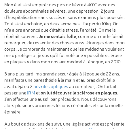
Mon état s’est empiré : des pics de fièvre à 40°C avec des
douleurs abdominales sévères, une dépression, 2 jours
d'hospitalisation sans succès et sans examens plus poussés.
Tout s’est enchaîné, en deux semaines. J’ai perdu 10kg. On
m’a alors annoncé que c’était le stress, l’anxiété. On me le
Je me sentais folle
répétait souvent.
, comme on me le faisait
remarquer, de ressentir des choses aussi étranges dans mon
corps. Je comprends maintenant que les médecins voulaient
me « protéger », je sus qu’il fut noté une « possible sclérose
en plaques » dans mon dossier médical à l’époque, en 2010.
3 ans plus tard, ma grande sœur âgée à l'époque de 22 ans,
manifeste une paresthésie à la main et au bras droit (elle
avait déjà eu 2
névrites optiques
au compteur). On lui fait
on lui découvre la sclérose en plaques.
passer une
IRM
et
J’en effectue une aussi, par précaution. Nous découvrons
alors plusieurs anciennes lésions cérébrales et sur la moelle
épinière.
Au bout de deux ans de suivi, une légère activité est présente