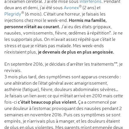
à l'examen cérébral. J’ai été mise sous
interférons
. Pendant
®
deux ans et demi, j’ai été sous
Avonex
(2 ans) et
®
Plegridy
(6 mois). C'était une horreur, je faisais les
Hormis ma famille,
injections chez moi le week-end.
personne n’était au courant.
J’ai eu des états grippaux,
nausées, vomissements, fièvre, œdèmes à répétition*. Je ne
les supportais plus. On m’avait assez répété que c’était le
stress et que je n’étais pas malade. Mes week-ends
je devenais de plus en plus angoissée.
n’existaient plus,
En septembre 2016, je décidais d'arrêter les traitements**, je
revivais.
3 mois plus tard, des symptômes sont apparus crescendo :
une altération de l’état général avec amaigrissement,
asthénie (fatigue)
,
fièvre, douleurs abdominales sévères…
Je faisais un lien avec ce qui m’était arrivé en 2010 mais cette
c’était beaucoup plus violent.
fois-ci
Ça a commencé par
une douleur à l’estomac provoquant des nausées pendant 2
semaines en novembre 2016. Puis ces symptômes se sont
empirés, je n’arrivais plus à manger, et les douleurs étaient
de plus en plus violentes. Mes parents m’ont emmenée deux