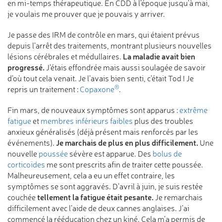
en mi-temps thérapeutique. En CDD à l’époque jusqu’à mai,
je voulais me prouver que je pouvais y arriver.
Je passe des IRM de contrôle en mars, qui étaient prévus
depuis l’arrêt des traitements, montrant plusieurs nouvelles
La maladie avait bien
lésions cérébrales et médullaires.
progressé.
J’étais effondrée mais aussi soulagée de savoir
d’où tout cela venait. Je l’avais bien senti, c'était Tod ! Je
®
repris un traitement :
Copaxone
.
Fin mars, de nouveaux symptômes sont apparus :
extrême
fatigue
et
membres inférieurs faibles
plus des troubles
anxieux généralisés (déjà présent mais renforcés par les
Je marchais de plus en plus difficilement.
événements).
Une
nouvelle
poussée
sévère est apparue. Des
bolus de
corticoïdes
me sont prescrits afin de traiter cette poussée.
Malheureusement, cela a eu un effet contraire, les
symptômes se sont aggravés. D’avril à juin, je suis restée
tellement la fatigue était pesante.
couchée
Je remarchais
difficilement avec l’aide de deux cannes anglaises. J’ai
commencé la rééducation chez un kiné. Cela m’a permis de