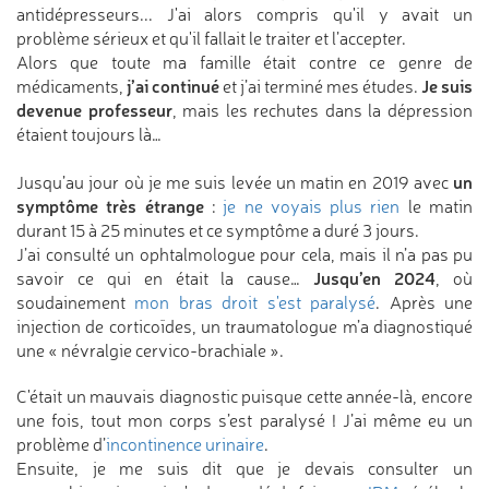
antidépresseurs... J'ai alors compris qu'il y avait un
problème sérieux et qu'il fallait le traiter et l’accepter.
Alors que toute ma famille était contre ce genre de
j’ai continué
Je suis
médicaments,
et j’ai terminé mes études.
devenue professeur
, mais les rechutes dans la dépression
étaient toujours là…
un
Jusqu’au jour où je me suis levée un matin en 2019 avec
symptôme très étrange
:
je ne voyais plus rien
le matin
durant 15 à 25 minutes et ce symptôme a duré 3 jours.
J’ai consulté un ophtalmologue pour cela, mais il n’a pas pu
Jusqu’en 2024
savoir ce qui en était la cause…
, où
soudainement
mon bras droit s'est paralysé
. Après une
injection de corticoïdes, un traumatologue m’a diagnostiqué
une « névralgie cervico-brachiale ».
C'était un mauvais diagnostic puisque cette année-là, encore
une fois, tout mon corps s’est paralysé ! J’ai même eu un
problème d’
incontinence urinaire
.
Ensuite, je me suis dit que je devais consulter un