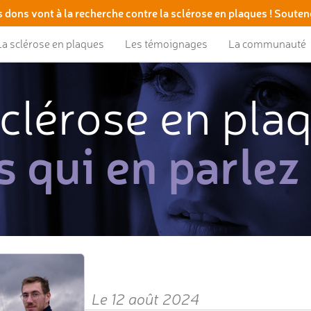
 dons vont à la recherche contre la sclérose en plaques ! Souten
La sclérose en plaques
Les témoignages
La communauté
clérose en pla
s qui en parlez
Le 12 août 2024