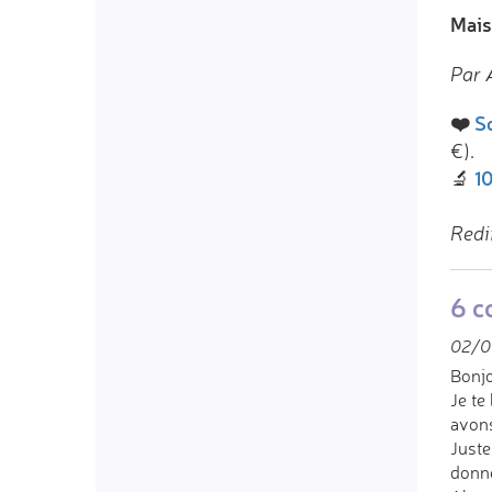
Mais 
Par 
❤️
So
€).
10
🔬
Redi
6 c
02/0
Bonjo
Je te
avons
Juste
donné