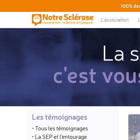
100% des
L’association
La s
c'est vou
Les témoignages
• Tous les témoignages
• La SEP et l'entourage