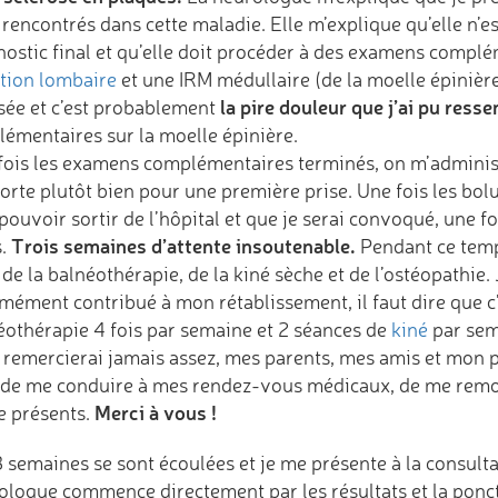
 rencontrés dans cette maladie. Elle m’explique qu’elle n’
nostic final et qu’elle doit procéder à des examens complé
tion lombaire
et une IRM médullaire (de la moelle épinièr
la pire douleur que j’ai pu ressen
isée et c’est probablement
lémentaires sur la moelle épinière.
fois les examens complémentaires terminés, on m’admini
orte plutôt bien pour une première prise. Une fois les bol
pouvoir sortir de l’hôpital et que je serai convoqué, une fo
Trois semaines d’attente insoutenable.
s.
Pendant ce temps
de la balnéothérapie, de la kiné sèche et de l’ostéopathie.
mément contribué à mon rétablissement, il faut dire que c’é
éothérapie 4 fois par semaine et 2 séances de
kiné
par sem
e remercierai jamais assez, mes parents, mes amis et mon p
 de me conduire à mes rendez-vous médicaux, de me remont
Merci à vous !
e présents.
3 semaines se sont écoulées et je me présente à la consul
ologue commence directement par les résultats et la ponc