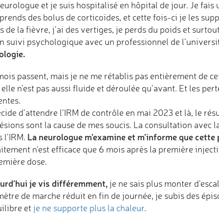
urologue et je suis hospitalisé en hôpital de jour. Je fais
prends des bolus de corticoïdes, et cette fois-ci je les sup
is de la fièvre, j’ai des vertiges, je perds du poids et surt
un suivi psychologique avec un professionnel de l’universi
ologie.
mois passent, mais je ne me rétablis pas entièrement de ce
elle n’est pas aussi fluide et déroulée qu’avant. Et les per
entes.
cide d’attendre l’IRM de contrôle en mai 2023 et là, le ré
lésions sont la cause de mes soucis. La consultation avec
La neurologue m’examine et m’informe que cette 
s l’IRM.
aitement n’est efficace que 6 mois après la première inject
remière dose.
urd’hui je vis différemment,
je ne sais plus monter d’esca
ètre de marche réduit en fin de journée, je subis des épis
ilibre et
je ne supporte plus la chaleur
.