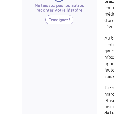
bras
Ne laissez pas les autres
engo
raconter votre histoire
méde
Témoignez !
d’arr
l’évo
Au bo
l’en
gauc
m’ex
optiq
faute
suis
J’arr
march
Plus
une a
de l