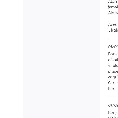
Alors
jamai
Alors 
Avec 
Virgi
01/0
Bonjo
c’éta
voulu
prése
ce qu
Garde
Perso
01/0
Bonjo