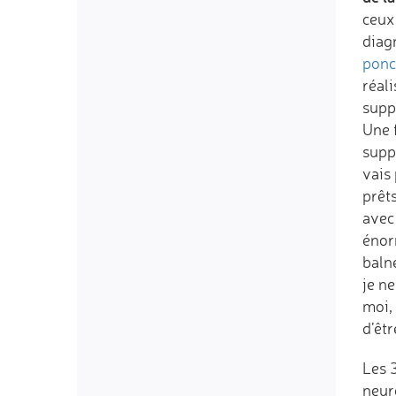
ceux
diag
ponc
réal
supp
Une 
supp
vais 
prêt
avec 
énor
baln
je n
moi,
d’êtr
Les 
neur