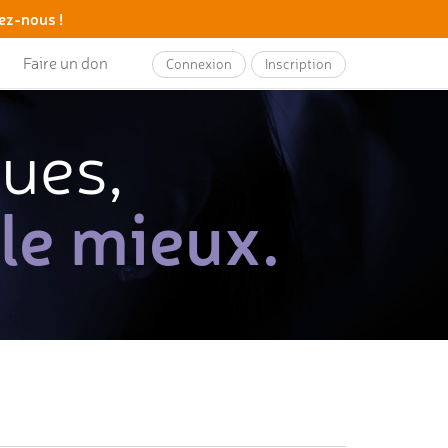
ez-nous !
Faire un don
Connexion
Inscription
ques,
 le mieux.