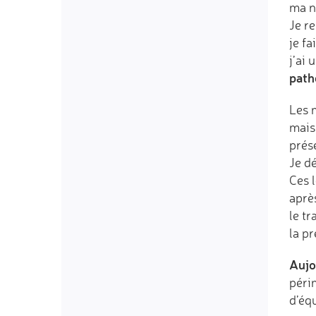
ma ne
Je re
je fa
j’ai 
path
Les 
mais 
prés
Je dé
Ces 
aprè
le tr
la p
Aujo
périm
d’équ