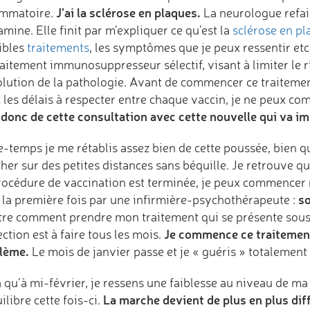
J’ai la sclérose en plaques.
ammatoire.
La neurologue refait
mine. Elle finit par m’expliquer ce qu’est la
sclérose en pl
ibles
traitements
, les symptômes que je peux ressentir et
aitement immunosuppresseur sélectif, visant à limiter le r
olution de la pathologie. Avant de commencer ce traitement
 les délais à respecter entre chaque vaccin, je ne peux c
 donc de cette consultation avec cette nouvelle qui va im
e-temps je me rétablis assez bien de cette poussée, bien qu
her sur des petites distances sans béquille. Je retrouve q
rocédure de vaccination est terminée, je peux commencer 
so
 la première fois par une infirmière-psychothérapeute :
re comment prendre mon traitement qui se présente sous 
Je commence ce traitement 
ection est à faire tous les mois.
lème.
Le mois de janvier passe et je « guéris » totalement
 qu’à mi-février, je ressens une faiblesse au niveau de ma
La marche devient de plus en plus diffi
ilibre cette fois-ci.