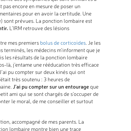
est pas encore en mesure de poser un
mentaires pour en avoir la certitude. Une
e) sont prévues. La ponction lombaire est
tir.
L’IRM retrouve des lésions
stre mes premiers
bolus de corticoïdes
. Je les
us terminés, les médecins m’informent que je
is les résultats de la ponction lombaire
-là, j’entame une rééducation très efficace
 J’ai pu compter sur deux kinés qui ont
tait très soutenu : 3 heures de
J’ai pu compter sur un entourage
aine.
que
etit ami qui se sont chargés de s’occuper de
er le moral, de me conseiller et surtout
tation, accompagné de mes parents. La
tion lombaire montre bien une trace