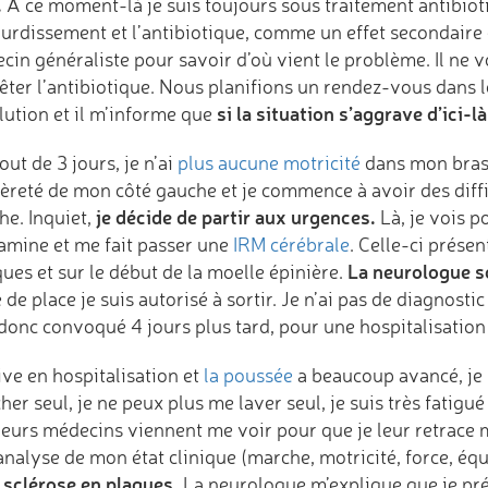
.
À ce moment-là je suis toujours sous traitement antibiotiq
urdissement et l’antibiotique, comme un effet secondaire 
cin généraliste pour savoir d’où vient le problème. Il ne 
êter l’antibiotique. Nous planifions un rendez-vous dans l
si la situation s’aggrave d’ici-l
lution et il m’informe que
ut de 3 jours, je n’ai
plus aucune motricité
dans mon bras 
tièreté de mon côté gauche et je commence à avoir des diff
je décide de partir aux urgences.
he. Inquiet,
Là, je vois p
amine et me fait passer une
IRM cérébrale
. Celle-ci présen
La neurologue s
ues et sur le début de la moelle épinière.
 de place je suis autorisé à sortir. Je n’ai pas de diagnosti
 donc convoqué 4 jours plus tard, pour une hospitalisation
ive en hospitalisation et
la poussée
a beaucoup avancé, je 
er seul, je ne peux plus me laver seul, je suis très fatigu
ieurs médecins viennent me voir pour que je leur retrace m
nalyse de mon état clinique (marche, motricité, force, équ
a sclérose en plaques.
La neurologue m’explique que je pré