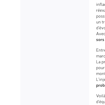
infl
réexa
poss
un tr
d’év
Avec
sors
Entr
marc
La p
pour
mont
L’inj
prob
Voilà
d’équ