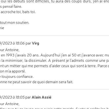
 oui les débuts sont difficiles, tu aura des coups durs, j'en ai e
s pensé faire.
accroche toi, bats toi.
tout mon soutien.
nie
Virg
9/2023 à 18:06
par
ur Antoine,
it en 1993 j’avais 20 ans. Aujourd’hui j’en ai 50 et j’avance avec ma
 la minimiser, la dissimuler. A présent je l’admets comme une part
nt un métier qui me permets d’aider ceux qui sont à terre. Parce q
’on m’a apporté.
 toujours confiance.
nne ne peut savoir de quoi demain sera fait.
Alain Assié
9/2023 à 18:05
par
ur Antoine,