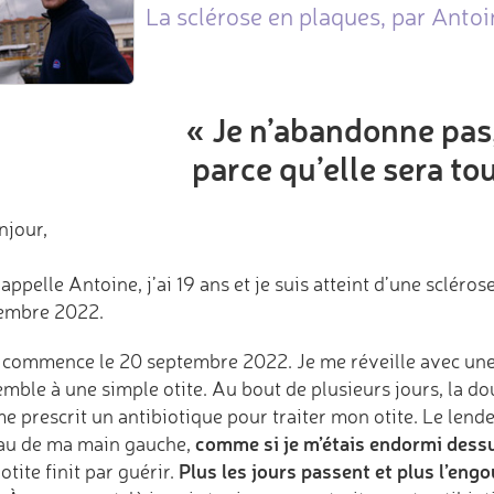
La sclérose en plaques, par Antoi
« Je n’abandonne pas,
parce qu’elle sera tou
njour,
appelle Antoine, j’ai 19 ans et je suis atteint d’une scléro
embre 2022.
 commence le 20 septembre 2022. Je me réveille avec une 
emble à une simple otite. Au bout de plusieurs jours, la d
me prescrit un antibiotique pour traiter mon otite. Le len
comme si je m’étais endormi dess
au de ma main gauche,
Plus les jours passent et plus l’en
tite finit par guérir.