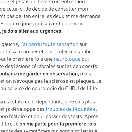
ue et je fais un lien étroit entre mon
de celui-ci. Je décide de consulter mon
voit pas de lien entre les deux et me demande
es quatre jours qui suivent pour voir
à, je dois aller aux urgences.
gauche, j
’ai perdu toute sensation
sur
icultés à marcher et à articuler ma jambe
our la première fois une
neurologue
qui
te des lésions cérébrales sur les deux nerfs
ouhaite me garder en observation,
mais
c et on n’évoque pas la sclérose en plaques. Je
 au service de neurologie du CHRU de Lille.
suis totalement dépendant, je ne sais plus
é et je développe des
troubles de l’équilibre
.
on histoire et pour passer des tests. Après
on me parle pour la première fois
ilibre…),
sente des symptômes qui sont similaires à