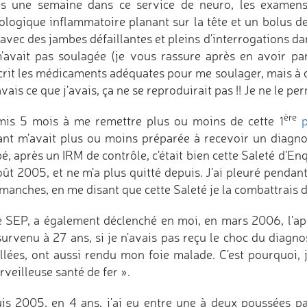
s une semaine dans ce service de neuro, les examens
ologique inflammatoire planant sur la tête et un bolus de
avec des jambes défaillantes et pleins d'interrogations dan
'avait pas soulagée (je vous rassure après en avoir par
crit les médicaments adéquates pour me soulager, mais à d
vais ce que j'avais, ça ne se reproduirait pas !! Je ne le per
ère
 mis 5 mois à me remettre plus ou moins de cette 1
tant m'avait plus ou moins préparée à recevoir un diagno
é, après un IRM de contrôle, c'était bien cette Saleté d'E
ût 2005, et ne m'a plus quitté depuis. J'ai pleuré pendant
manches, en me disant que cette Saleté je la combattrais d
e SEP, a également déclenché en moi, en mars 2006, l'app
survenu à 27 ans, si je n'avais pas reçu le choc du diagno
allées, ont aussi rendu mon foie malade. C'est pourquoi,
veilleuse santé de fer ».
is 2005, en 4 ans, j'ai eu entre une à deux poussées pa