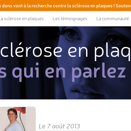
 dons vont à la recherche contre la sclérose en plaques ! Souten
La sclérose en plaques
Les témoignages
La communauté
clérose en pla
s qui en parlez
Le 7 août 2013