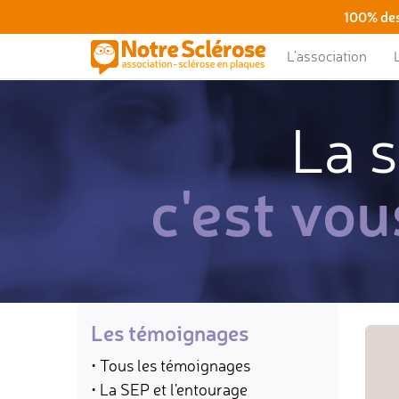
100% des
L’association
La s
c'est vou
Les témoignages
• Tous les témoignages
• La SEP et l'entourage