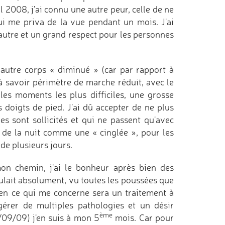
 2008, j'ai connu une autre peur, celle de ne
i me priva de la vue pendant un mois. J'ai
'autre et un grand respect pour les personnes
 autre corps « diminué » (car par rapport à
 à savoir périmètre de marche réduit, avec le
es moments les plus difficiles, une grosse
s doigts de pied. J'ai dû accepter de ne plus
s sont sollicités et qui ne passent qu'avec
g de la nuit comme une « cinglée », pour les
de plusieurs jours.
mon chemin, j'ai le bonheur après bien des
ulait absolument, vu toutes les poussées que
(en ce qui me concerne sera un traitement à
gérer de multiples pathologies et un désir
ème
8/09/09) j'en suis à mon 5
mois. Car pour