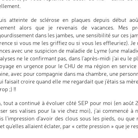
ellement.
uis atteinte de sclérose en plaques depuis début ao
tement alors que je revenais de vacances. Mes pr
ourdissement dans les jambes, une sensibilité sur ces jamb
rence si vous me les griffiez ou si vous les effleuriez). 
nces avec une suspicion de maladie de Lyme (une maladie
alyses ne le confirmant pas, dans l'après-midi j'ai eu le pl
oyage en urgence pour le CHU de ma région en service d
ine, avec pour compagnie dans ma chambre, une personne
ui faisait croire quand elle me regardait que j'étais sa mè
rop ;) !!
à, tout a continué à évoluer côté SEP pour moi (en août 200
ser ses valises pour la vie chez moi), j'ai commencé à n
ais l'impression d'avoir des clous sous les pieds, ou qu
et qu'elles allaient éclater, par « cette pression » que je re