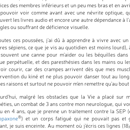
ices des membres inférieurs et un peu mes bras et en avril
 pouvoir voir comme avant avec une névrite optique, qu
uvert les livres audio et encore une autre dépendance à l
les ou souffrant de déficience visuelle.
outes ces poussées, j'ai dû à apprendre à vivre avec un
tres sépiens, ce que je vis au quotidien est moins lourd),
 souvent une canne pour m'aider ou les béquilles dans l
gue perpétuelle, et des paresthésies dans les mains ou le
oir courir, car des crampes arrivent dès que mes muscle
tervention du kiné et ne plus pouvoir danser tout au lon
s raisons et surtout ne pouvoir m'en remettre qu'au bout 
urd'hui, malgré les obstacles que la Vie a placé sur 
péties, un combat de 3 ans contre mon neurologue, qui vo
 eu en 4 ans, que je prenne un traitement contre la SEP 
®
opaxone
) et un corps fatigué qui ne pouvait pas et 
fant, je suis enceinte. Au moment où j'écris ces lignes (1