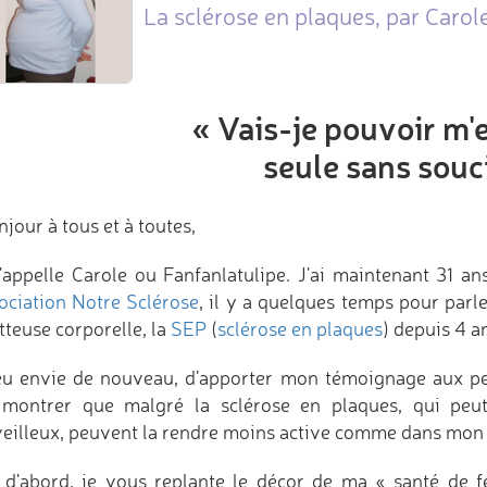
La sclérose en plaques, par Carole
« Vais-je pouvoir m'
seule sans souc
jour à tous et à toutes,
'appelle Carole ou Fanfanlatulipe. J'ai maintenant 31 an
sociation Notre Sclérose
, il y a quelques temps pour par
tteuse corporelle, la
SEP
(
sclérose en plaques
) depuis 4 a
 eu envie de nouveau, d'apporter mon témoignage aux p
 montrer que malgré la sclérose en plaques, qui peu
eilleux, peuvent la rendre moins active comme dans mon 
 d'abord, je vous replante le décor de ma « santé de f