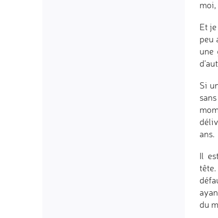
moi,
Et j
peu 
une 
d'au
Si u
sans
mome
déli
ans.
Il e
tête
défa
ayan
du m