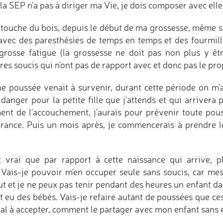
 la SEP n'a pas à diriger ma Vie, je dois composer avec el
e touche du bois, depuis le début de ma grossesse, même 
avec des paresthésies de temps en temps et des fourmil
grosse fatigue (la grossesse ne doit pas non plus y être 
tres soucis qui n'ont pas de rapport avec et donc pas le pr
ne poussée venait à survenir, durant cette période on m'a
 danger pour la petite fille que j'attends et qui arrivera 
nt de l'accouchement, j'aurais pour prévenir toute pous
vrance. Puis un mois après, je commencerais à prendre le
st vrai que par rapport à cette naissance qui arrive,
. Vais-je pouvoir m'en occuper seule sans soucis, car me
ut et je ne peux pas tenir pendant des heures un enfant dan
t eu des bébés. Vais-je refaire autant de poussées que ce
al à accepter, comment le partager avec mon enfant sans 