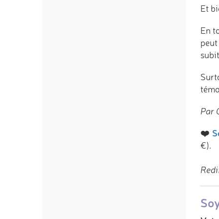
Et bi
En to
peut
subi
Surt
témo
Par 
❤️
S
€).
Redi
Soy