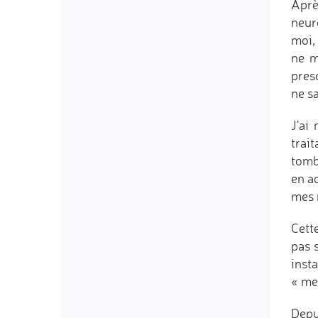
Aprè
neur
moi, 
ne m
pres
ne sa
J'ai
trai
tomb
en ao
mes 
Cett
pas 
inst
« mer
Depu