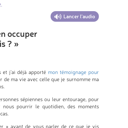
.
Lancer l'audio
en occuper
is ? »
s et j'ai déjà apporté
mon témoignage pour
ler de ma vie avec celle que je surnomme ma
ns.
ersonnes sépiennes ou leur entourage, pour
t nous pourrir le quotidien, des moments
cas.
er » avant de vous parler de ce que je vis