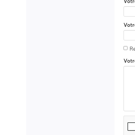
Votr
Votre
Re
Votr