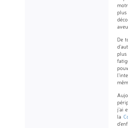
motr
plus
déco
aveug
De t
d'au
plus
fati
pouv
l'in
même
Aujo
péri
j'ai
la
C
d'en