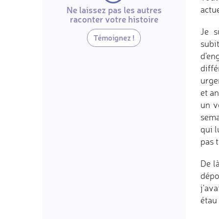
Ne laissez pas les autres
actu
raconter votre histoire
Je s
Témoignez !
subi
d'eng
diffé
urge
et an
un v
sema
qui l
pas t
De l
dépo
j'av
étau 