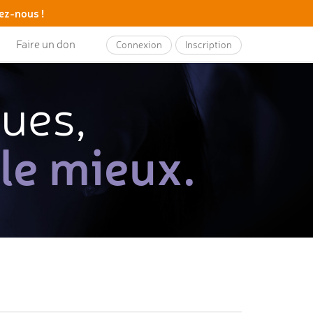
ez-nous !
Faire un don
Connexion
Inscription
ques,
 le mieux.