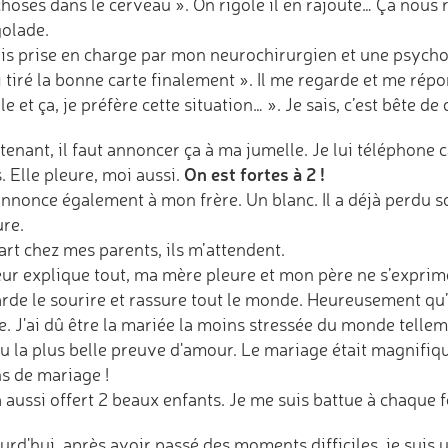
hoses dans le cerveau ». On rigole il en rajoute… Ça nous 
golade.
is prise en charge par mon neurochirurgien et une psychologu
i tiré la bonne carte finalement ». Il me regarde et me rép
e et ça, je préfère cette situation… ». Je sais, c’est bête d
enant, il faut annoncer ça à ma jumelle. Je lui téléphone c
On est fortes à 2 !
. Elle pleure, moi aussi.
annonce également à mon frère. Un blanc. Il a déjà perdu son
ure.
art chez mes parents, ils m’attendent.
eur explique tout, ma mère pleure et mon père ne s’exprim
arde le sourire et rassure tout le monde. Heureusement qu’
. J'ai dû être la mariée la moins stressée du monde telleme
eu la plus belle preuve d'amour. Le mariage était magnifiq
ns de mariage !
a aussi offert 2 beaux enfants. Je me suis battue à chaque f
urd'hui, après avoir passé des moments difficiles, je sui