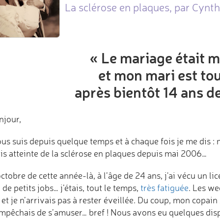
La sclérose en plaques, par Cynth
« Le mariage était 
et mon mari est tou
après bientôt 14 ans d
njour,
ous suis depuis quelque temps et à chaque fois je me dis :
uis atteinte de la sclérose en plaques depuis mai 2006…
ctobre de cette année-là, à l’âge de 24 ans, j'ai vécu un li
 de petits jobs… j’étais, tout le temps,
très fatiguée
. Les w
et je n’arrivais pas à rester éveillée. Du coup, mon copain
’empêchais de s’amuser… bref ! Nous avons eu quelques dis