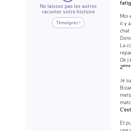
fatig
Ne laissez pas les autres
raconter votre histoire
Moi 
Témoignez !
il y 
chat 
Donc,
La c
repa
Ok j’
ème
2
Je su
Bizar
mets
matc
C’est
Et pu
une 