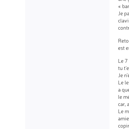
« ba
Je pa
clavi
contr
Reto
est e
Le 7 
tu t’
Je n’
Le le
a que
le m
car, 
Le m
amie,
copi