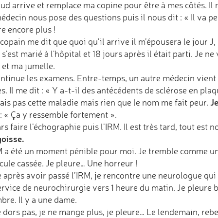
ud arrive et remplace ma copine pour être à mes côtés. Il
decin nous pose des questions puis il nous dit : « Il va pe
e encore plus !
opain me dit que quoi qu’il arrive il m’épousera le jour J, 
 s’est marié à l'hôpital et 18 jours après il était parti. Je
 et ma jumelle.
ontinue les examens. Entre-temps, un autre médecin vient me
s. Il me dit : « Y a-t-il des antécédents de sclérose en plaq
Je
ais pas cette maladie mais rien que le nom me fait peur.
t : « Ça y ressemble fortement ».
rs faire l’échographie puis l’IRM. Il est très tard, tout est noi
goisse.
M a été un moment pénible pour moi. Je tremble comme une 
icule cassée. Je pleure… Une horreur !
e après avoir passé l’IRM, je rencontre une neurologue q
ervice de neurochirurgie vers 1 heure du matin. Je pleure 
bre. Il y a une dame.
 dors pas, je ne mange plus, je pleure… Le lendemain, rebe