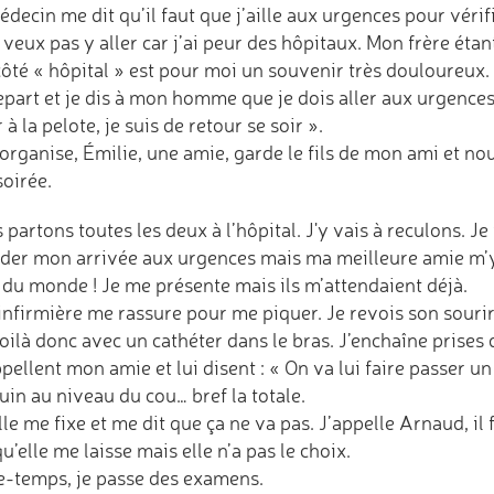
decin me dit qu’il faut que j’aille aux urgences pour vérifi
 veux pas y aller car j’ai peur des hôpitaux. Mon frère étan
côté « hôpital » est pour moi un souvenir très douloureux.
epart et je dis à mon homme que je dois aller aux urgences 
 à la pelote, je suis de retour se soir ».
organise, Émilie, une amie, garde le fils de mon ami et nou
soirée.
partons toutes les deux à l’hôpital. J'y vais à reculons. J
rder mon arrivée aux urgences mais ma meilleure amie m’y
a du monde ! Je me présente mais ils m’attendaient déjà.
infirmière me rassure pour me piquer. Je revois son sourir
ilà donc avec un cathéter dans le bras. J’enchaîne prises 
ppellent mon amie et lui disent : « On va lui faire passer u
uin au niveau du cou… bref la totale.
lle me fixe et me dit que ça ne va pas. J’appelle Arnaud, il 
u’elle me laisse mais elle n’a pas le choix.
e-temps, je passe des examens.