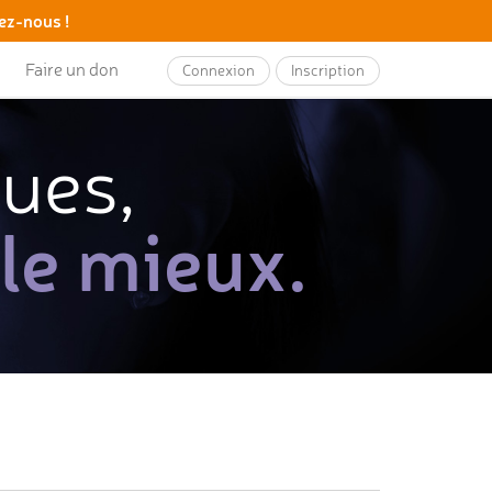
ez-nous !
Faire un don
Connexion
Inscription
ques,
 le mieux.