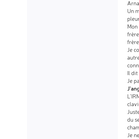
Arna
Un mé
pleur
Mon c
frère
frère
Je c
autre
conn
Il di
Je pa
J'an
L’IR
clav
Just
du s
cham
Je ne