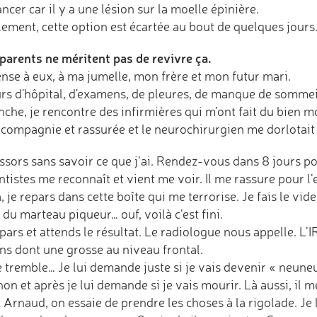
ncer car il y a une lésion sur la moelle épinière.
lement, cette option est écartée au bout de quelques jours
parents ne méritent pas de revivre ça.
ense à eux, à ma jumelle, mon frère et mon futur mari.
urs d'hôpital, d'examens, de pleures, de manque de sommei
che, je rencontre des infirmières qui m’ont fait du bien m
 compagnie et rassurée et le neurochirurgien me dorlotait
ssors sans savoir ce que j’ai. Rendez-vous dans 8 jours po
ntistes me reconnaît et vient me voir. Il me rassure pour 
, je repars dans cette boîte qui me terrorise. Je fais le vid
 du marteau piqueur… ouf, voilà c’est fini.
pars et attends le résultat. Le radiologue nous appelle. L’
ons dont une grosse au niveau frontal.
e tremble… Je lui demande juste si je vais devenir « neuneu
on et après je lui demande si je vais mourir. Là aussi, il 
Arnaud, on essaie de prendre les choses à la rigolade. Je lu