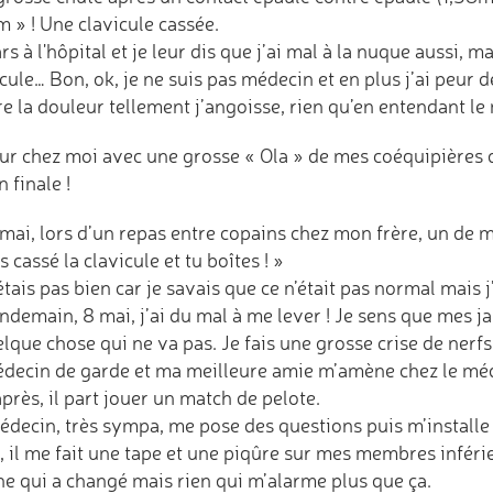
m » ! Une clavicule cassée.
rs à l'hôpital et je leur dis que j’ai mal à la nuque aussi, m
cule… Bon, ok, je ne suis pas médecin et en plus j’ai peur d
e la douleur tellement j’angoisse, rien qu’en entendant le 
ur chez moi avec une grosse « Ola » de mes coéquipières q
n finale !
mai, lors d’un repas entre copains chez mon frère, un de me
es cassé la clavicule et tu boîtes ! »
étais pas bien car je savais que ce n’était pas normal mais 
ndemain, 8 mai, j’ai du mal à me lever ! Je sens que mes j
lque chose qui ne va pas. Je fais une grosse crise de nerf
édecin de garde et ma meilleure amie m’amène chez le mé
après, il part jouer un match de pelote.
édecin, très sympa, me pose des questions puis m’installe
 il me fait une tape et une piqûre sur mes membres inférie
ne qui a changé mais rien qui m’alarme plus que ça.