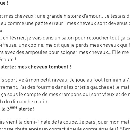
ue !
et mes cheveux : une grande histoire d'amour… Je testais d
a eu comme une petite erreur : mes cheveux sont devenus co
».
 en février, je vais dans un salon pour retoucher tout ça c
oiffeuse, une copine, me dit que je perds mes cheveux qui f
rs avec des ampoules pour soigner mes cheveux… Elle me 
écoute !
alerte : mes cheveux tombent !
is sportive à mon petit niveau. Je joue au foot féminin à 7
rement, j’ai des fourmis dans les orteils gauches et le ma
 ça sous le compte de mes crampons qui sont vieux et de 
h du dimanche matin.
ème
 la 3
alerte !
is vient la demi-finale de la coupe. Je pars jouer mon matc
grosse chute après un contact épaule contre épaule (1,58m