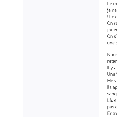
Le mé
je ne
! Le 
On r
jouer
On s’
une 
Nous 
reta
Il y 
Une 
Me vo
Ils a
sang
Là, e
pas q
Entr