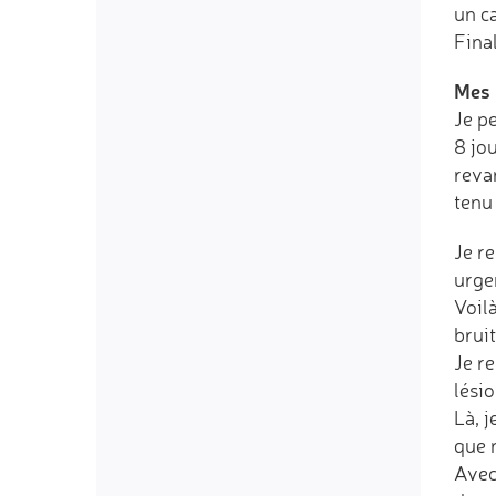
un ca
Fina
Mes 
Je p
8 jo
revan
tenu
Je re
urge
Voilà
bruit
Je re
lési
Là, j
que n
Avec 