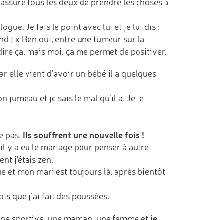
rassure tous les deux de prendre les choses à
e. Je fais le point avec lui et je lui dis :
ond : « Ben oui, entre une tumeur sur la
e dire ça, mais moi, ça me permet de positiver.
ar elle vient d’avoir un bébé il a quelques
 jumeau et je sais le mal qu’il a. Je le
Ils souffrent une nouvelle fois !
e pas.
il y a eu le mariage pour penser à autre
nt j'étais zen.
ue et mon mari est toujours là, après bientôt
ois que j’ai fait des poussées.
je
s une sportive, une maman, une femme et