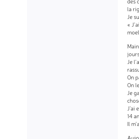
des c
la ri
Je su
« J’a
moell
Maint
jours
Je l’
rass
On p
On l
Je g
chose
J'ai 
14 a
Il m’
Aujo