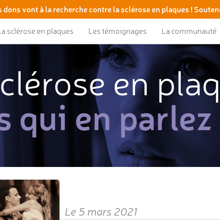
 dons vont à la recherche contre la sclérose en plaques ! Souten
La sclérose en plaques
Les témoignages
La communauté
clérose en pla
s qui en parlez
Le 5 mars 2021