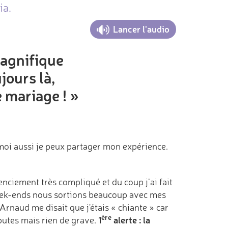
ia.
Lancer l'audio
magnifique
jours là,
e mariage ! »
 moi aussi je peux partager mon expérience.
cenciement très compliqué et du coup j’ai fait
eek-ends nous sortions beaucoup avec mes
 Arnaud me disait que j'étais « chiante » car
ère
1
alerte : la
putes mais rien de grave.