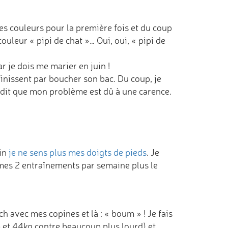
es couleurs pour la première fois et du coup
uleur « pipi de chat »… Oui, oui, « pipi de
ar je dois me marier en juin !
inissent par boucher son bac. Du coup, je
dit que mon problème est dû à une carence.
.
tin
je ne sens plus mes doigts de pieds
. Je
mes 2 entraînements par semaine plus le
h avec mes copines et là : « boum » ! Je fais
 et 44kg contre beaucoup plus lourd) et