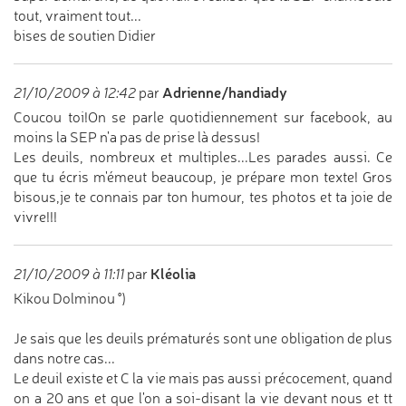
tout, vraiment tout...
bises de soutien Didier
Adrienne/handiady
21/10/2009 à 12:42
par
Coucou toi!On se parle quotidiennement sur facebook, au
moins la SEP n'a pas de prise là dessus!
Les deuils, nombreux et multiples...Les parades aussi. Ce
que tu écris m'émeut beaucoup, je prépare mon texte! Gros
bisous,je te connais par ton humour, tes photos et ta joie de
vivre!!!
Kléolia
21/10/2009 à 11:11
par
Kikou Dolminou °)
Je sais que les deuils prématurés sont une obligation de plus
dans notre cas...
Le deuil existe et C la vie mais pas aussi précocement, quand
on a 20 ans et que l'on a soi-disant la vie devant nous et tt