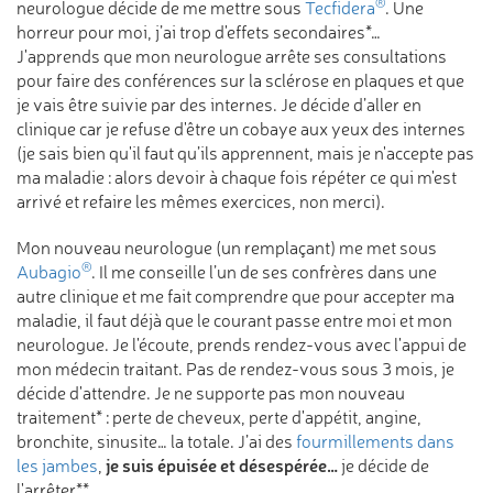
®
neurologue décide de me mettre sous
Tecfidera
. Une
horreur pour moi, j’ai trop d'effets secondaires*…
J'apprends que mon neurologue arrête ses consultations
pour faire des conférences sur la sclérose en plaques et que
je vais être suivie par des internes. Je décide d’aller en
clinique car je refuse d'être un cobaye aux yeux des internes
(je sais bien qu'il faut qu’ils apprennent, mais je n'accepte pas
ma maladie : alors devoir à chaque fois répéter ce qui m'est
arrivé et refaire les mêmes exercices, non merci).
Mon nouveau neurologue (un remplaçant) me met sous
®
Aubagio
. Il me conseille l’un de ses confrères dans une
autre clinique et me fait comprendre que pour accepter ma
maladie, il faut déjà que le courant passe entre moi et mon
neurologue. Je l'écoute, prends rendez-vous avec l'appui de
mon médecin traitant. Pas de rendez-vous sous 3 mois, je
décide d'attendre. Je ne supporte pas mon nouveau
traitement* : perte de cheveux, perte d'appétit, angine,
bronchite, sinusite… la totale. J’ai des
fourmillements dans
je suis épuisée et désespérée…
les jambes
,
je décide de
l'arrêter
**
.