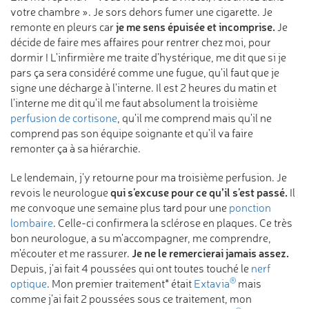
votre chambre ». Je sors dehors fumer une cigarette. Je
je me sens épuisée et incomprise.
remonte en pleurs car
Je
décide de faire mes affaires pour rentrer chez moi, pour
dormir ! L'infirmière me traite d’hystérique, me dit que si je
pars ça sera considéré comme une fugue, qu'il faut que je
signe une décharge à l'interne. Il est 2 heures du matin et
l’interne me dit qu'il me faut absolument la troisième
perfusion de cortisone
, qu'il me comprend mais qu'il ne
comprend pas son équipe soignante et qu'il va faire
remonter ça à sa hiérarchie.
Le lendemain, j'y retourne pour ma troisième perfusion. Je
qui s'excuse pour ce qu’il s'est passé.
revois le neurologue
Il
me convoque une semaine plus tard pour une
ponction
lombaire
. Celle-ci confirmera la sclérose en plaques. Ce très
bon neurologue, a su m'accompagner, me comprendre,
Je ne le remercierai jamais assez.
m'écouter et me rassurer.
Depuis, j'ai fait 4 poussées qui ont toutes touché le
nerf
®
optique
. Mon premier traitement* était
Extavia
mais
comme j’ai fait 2 poussées sous ce traitement, mon