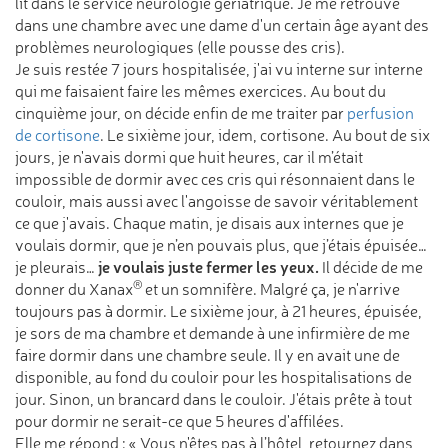
lit dans le service neurologie gériatrique. Je me retrouve
dans une chambre avec une dame d'un certain âge ayant des
problèmes neurologiques (elle pousse des cris).
Je suis restée 7 jours hospitalisée, j'ai vu interne sur interne
qui me faisaient faire les mêmes exercices. Au bout du
cinquième jour, on décide enfin de me traiter par
perfusion
de cortisone
. Le sixième jour, idem, cortisone. Au bout de six
jours, je n'avais dormi que huit heures, car il m’était
impossible de dormir avec ces cris qui résonnaient dans le
couloir, mais aussi avec l'angoisse de savoir véritablement
ce que j'avais. Chaque matin, je disais aux internes que je
voulais dormir, que je n’en pouvais plus, que j’étais épuisée…
je voulais juste fermer les yeux.
je pleurais…
Il décide de me
®
donner du Xanax
et un somnifère. Malgré ça, je n'arrive
toujours pas à dormir. Le sixième jour, à 21 heures, épuisée,
je sors de ma chambre et demande à une infirmière de me
faire dormir dans une chambre seule. Il y en avait une de
disponible, au fond du couloir pour les hospitalisations de
jour. Sinon, un brancard dans le couloir. J'étais prête à tout
pour dormir ne serait-ce que 5 heures d'affilées.
Elle me répond : « Vous n'êtes pas à l’hôtel, retournez dans