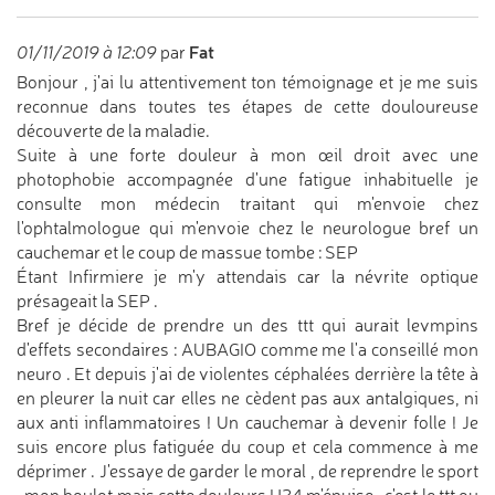
Fat
01/11/2019 à 12:09
par
Bonjour , j'ai lu attentivement ton témoignage et je me suis
reconnue dans toutes tes étapes de cette douloureuse
découverte de la maladie.
Suite à une forte douleur à mon œil droit avec une
photophobie accompagnée d'une fatigue inhabituelle je
consulte mon médecin traitant qui m'envoie chez
l'ophtalmologue qui m'envoie chez le neurologue bref un
cauchemar et le coup de massue tombe : SEP
Étant Infirmiere je m'y attendais car la névrite optique
présageait la SEP .
Bref je décide de prendre un des ttt qui aurait levmpins
d'effets secondaires : AUBAGIO comme me l'a conseillé mon
neuro . Et depuis j'ai de violentes céphalées derrière la tête à
en pleurer la nuit car elles ne cèdent pas aux antalgiques, ni
aux anti inflammatoires ! Un cauchemar à devenir folle ! Je
suis encore plus fatiguée du coup et cela commence à me
déprimer . J'essaye de garder le moral , de reprendre le sport