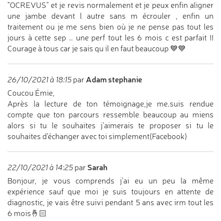
"OCREVUS" et je revis normalement et je peux enfin aligner
une jambe devant l autre sans m écrouler , enfin un
traitement ou je me sens bien où je ne pense pas tout les
jours à cette sep .. une perf tout les 6 mois c est parfait !!
Courage à tous car je sais qu il en faut beaucoup 💙💙
Adam stephanie
26/10/2021 à 18:15
par
Coucou Émie,
Après la lecture de ton témoignage,je me.suis rendue
compte que ton parcours ressemble beaucoup au miens
alors si tu le souhaites j'aimerais te proposer si tu le
souhaites d'échanger avec toi simplement(Facebook)
Sarah
22/10/2021 à 14:25
par
Bonjour, je vous comprends j’ai eu un peu la même
expérience sauf que moi je suis toujours en attente de
diagnostic, je vais être suivi pendant 5 ans avec irm tout les
6 mois🤞🏻