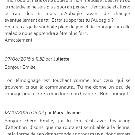
, mon boulot mais cette douleurs H24 m'épuise , c'est le ttt ou
la maladie je ne sais plus quoi en penser . J'encaisse et attend
le cap des 6 mois d'Aubagio avant de changer
éventuellement de ttt . Et toi supportes tu l'Aubagio ?
En tout cas je te souhaite plein de joie et de courage car celle
maladie nous apprendra à être plus fort .
Amicalement
Juliette
07/06/2018 à 11:32
par
Bonjour Emilie,
Ton témoignage est touchant comme tout ceux qui se
trouvent ici sur la communauté.. Tu me donne un peu de
courage pour écrire à mon tour mon histoire .. Bon courage !
Mary-Jeanne
12/10/2016 à 16:02
par
Bonjour chère Emilie, j'ai lu ton récit avec beaucoup
d'attention, disons que ma route est semblable à la tienne.
J'ai la forme de sep dite secondaire progressive, donc jamais