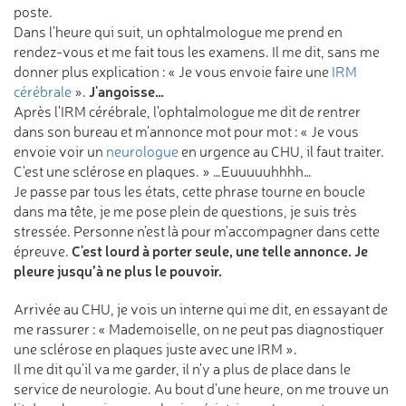
poste.
Dans l'heure qui suit, un ophtalmologue me prend en
rendez-vous et me fait tous les examens. Il me dit, sans me
donner plus explication : « Je vous envoie faire une
IRM
J'angoisse…
cérébrale
».
Après l'IRM cérébrale, l'ophtalmologue me dit de rentrer
dans son bureau et m'annonce mot pour mot : « Je vous
envoie voir un
neurologue
en urgence au CHU, il faut traiter.
C'est une sclérose en plaques. » …Euuuuuhhhh…
Je passe par tous les états, cette phrase tourne en boucle
dans ma tête, je me pose plein de questions, je suis très
stressée. Personne n’est là pour m'accompagner dans cette
C'est lourd à porter seule, une telle annonce. Je
épreuve.
pleure jusqu’à ne plus le pouvoir.
Arrivée au CHU, je vois un interne qui me dit, en essayant de
me rassurer : « Mademoiselle, on ne peut pas diagnostiquer
une sclérose en plaques juste avec une IRM ».
Il me dit qu'il va me garder, il n'y a plus de place dans le
service de neurologie. Au bout d'une heure, on me trouve un