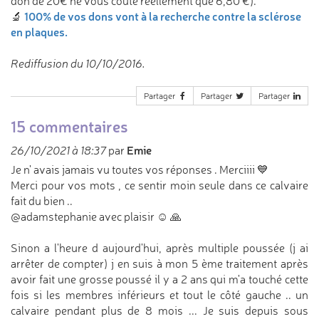
don de 20€ ne vous coûte réellement que 6,80 €).
100% de vos dons vont à la recherche contre la sclérose
🔬
en plaques.
Rediffusion du 10/10/2016.
Partager
Partager
Partager
15 commentaires
Emie
26/10/2021 à 18:37
par
Je n' avais jamais vu toutes vos réponses . Merciiii 💙
Merci pour vos mots , ce sentir moin seule dans ce calvaire
fait du bien ..
@adamstephanie avec plaisir ☺️ 🙏
Sinon a l'heure d aujourd'hui, après multiple poussée (j ai
arrêter de compter) j en suis à mon 5 ème traitement après
avoir fait une grosse poussé il y a 2 ans qui m'a touché cette
fois si les membres inférieurs et tout le côté gauche .. un
calvaire pendant plus de 8 mois ... Je suis depuis sous