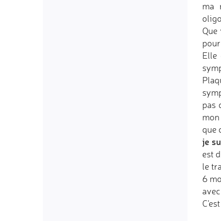
ma n
olig
Que 
pour
Elle
symp
Plaq
symp
pas 
mon 
que c
je s
est d
le tr
6 mo
avec
C'est