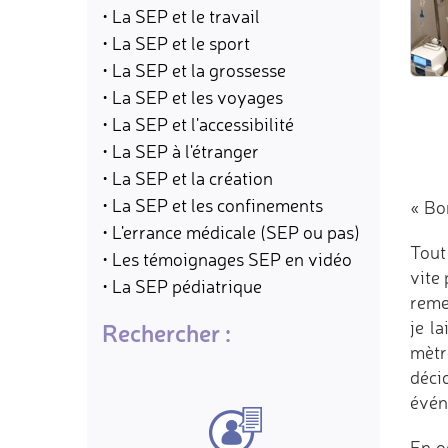
• La SEP et le travail
• La SEP et le sport
• La SEP et la grossesse
• La SEP et les voyages
• La SEP et l'accessibilité
• La SEP à l'étranger
• La SEP et la création
• La SEP et les confinements
« Bo
• L'errance médicale (SEP ou pas)
Tout 
• Les témoignages SEP en vidéo
vite 
• La SEP pédiatrique
reme
je l
Rechercher :
mètr
déci
événe
En o