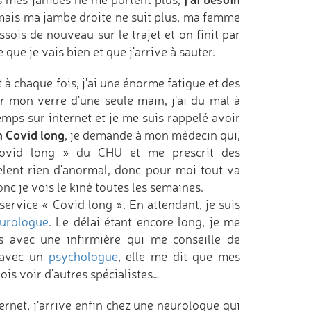
mais ma jambe droite ne suit plus, ma femme
sois de nouveau sur le trajet et on finit par
que je vais bien et que j'arrive à sauter.
t à chaque fois, j'ai une énorme fatigue et des
er mon verre d'une seule main, j'ai du mal à
mps sur internet et je me suis rappelé avoir
n Covid long
, je demande à mon médecin qui,
 Covid long » du CHU et me prescrit des
èlent rien d'anormal, donc pour moi tout va
onc je vois le kiné toutes les semaines.
service « Covid long ». En attendant, je suis
urologue
. Le délai étant encore long, je me
s avec une infirmière qui me conseille de
n avec un
psychologue
, elle me dit que mes
is voir d'autres spécialistes…
ernet, j'arrive enfin chez une neurologue qui