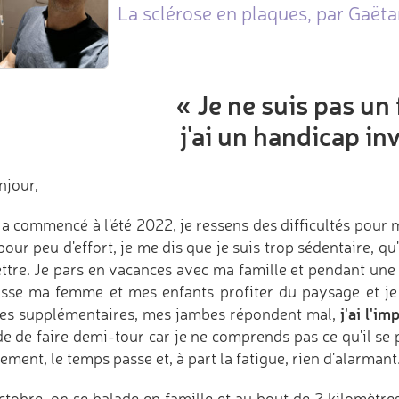
La sclérose en plaques, par Gaëta
« Je ne suis pas un 
j'ai un handicap inv
njour,
a commencé à l'été 2022, je ressens des difficultés pour m
pour peu d'effort, je me dis que je suis trop sédentaire, q
ttre. Je pars en vacances avec ma famille et pendant une
aisse ma femme et mes enfants profiter du paysage et j
j'ai l'i
es supplémentaires, mes jambes répondent mal,
de de faire demi-tour car je ne comprends pas ce qu'il s
ment, le temps passe et, à part la fatigue, rien d'alarmant
ctobre, on se balade en famille et au bout de 2 kilomètr