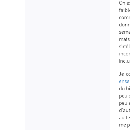
On e
faib
comm
donn
sema
mai
simi
inco
Inclu
Je c
ense
du b
peu 
peu a
d’aut
au t
me p