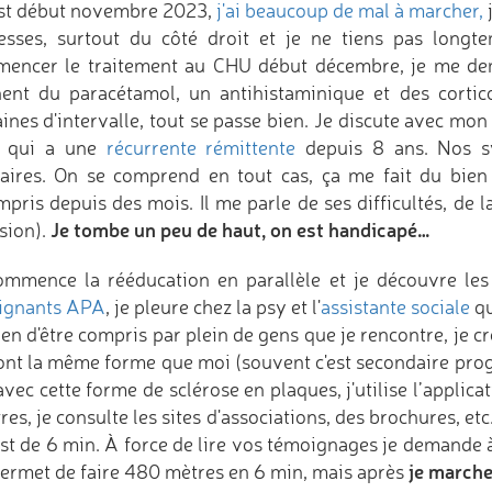
st début novembre 2023,
j'ai beaucoup de mal à marcher,
lesses, surtout du côté droit et je ne tiens pas long
encer le traitement au CHU début décembre, je me dema
ent du paracétamol, un antihistaminique et des cortic
ines d'intervalle, tout se passe bien. Je discute avec m
s qui a une
récurrente rémittente
depuis 8 ans. Nos sy
laires. On se comprend en tout cas, ça me fait du bien 
mpris depuis des mois. Il me parle de ses difficultés, de 
Je tombe un peu de haut, on est handicapé…
sion).
ommence la rééducation en parallèle et je découvre le
ignants APA
, je pleure chez la psy et l'
assistante sociale
qu
ien d'être compris par plein de gens que je rencontre, je 
ont la même forme que moi (souvent c'est secondaire pro
vec cette forme de sclérose en plaques, j'utilise l’applica
res, je consulte les sites d'associations, des brochures, et
est de 6 min. À force de lire vos témoignages je demande
je marche
ermet de faire 480 mètres en 6 min, mais après