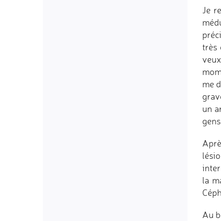
Je r
médu
préci
très
veux
momen
me di
grav
un ar
gens
Après
lési
inte
la m
Céph
Au b