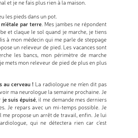
l et je ne fais plus rien à la maison.
eu les pieds dans un pot.
 m'étale par terre
. Mes jambes ne répondent
mbe et claque le sol quand je marche, je tiens
 dis à mon médecin qui me parle de steppage
opose un releveur de pied. Les vacances sont
herche les bancs, mon périmètre de marche
je mets mon releveur de pied de plus en plus
ns au cerveau !
La radiologue ne m'en dit pas
evoir ma neurologue la semaine prochaine. Je
je suis épuisé
r
, il me demande mes derniers
s. Je repars avec un mi-temps possible. Je
me propose un arrêt de travail, enfin. Je lui
ardiologue, qui ne détectera rien car c'est