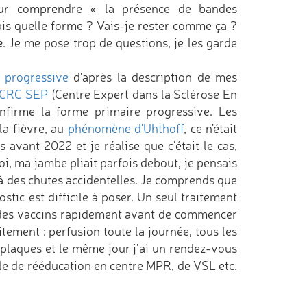
our comprendre « la présence de bandes
mais quelle forme ? Vais-je rester comme ça ?
e
. Je me pose trop de questions, je les garde
 progressive
d'après la description de mes
CRC SEP
(Centre Expert dans la Sclérose En
firme la forme primaire progressive. Les
la fièvre, au
phénomène d'Uhthoff
, ce n'était
vant 2022 et je réalise que c’était le cas,
, ma jambe pliait parfois debout, je pensais
e à des chutes accidentelles. Je comprends que
stic est difficile à poser. Un seul traitement
re des vaccins rapidement avant de commencer
itement : perfusion toute la journée, tous les
 plaques et le même jour j’ai un rendez-vous
rle de rééducation en centre MPR, de VSL etc.