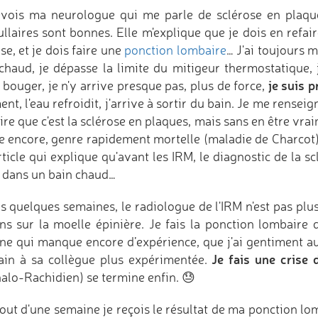
evois ma neurologue qui me parle de sclérose en plaqu
llaires sont bonnes. Elle m'explique que je dois en refai
se, et je dois faire une
ponction lombaire
… J'ai toujours m
 chaud, je dépasse la limite du mitigeur thermostatique, 
je suis 
 bouger, je n'y arrive presque pas, plus de force,
t, l'eau refroidit, j'arrive à sortir du bain. Je me rensei
re que c'est la sclérose en plaques, mais sans en être vra
e encore, genre rapidement mortelle (maladie de Charcot)
ticle qui explique qu'avant les IRM, le diagnostic de la s
 dans un bain chaud…
 quelques semaines, le radiologue de l'IRM n'est pas plus 
ons sur la moelle épinière. Je fais la ponction lombaire 
rne qui manque encore d’expérience, que j'ai gentiment auto
Je fais une crise 
ain à sa collègue plus expérimentée.
alo-Rachidien) se termine enfin. 😓
out d'une semaine je reçois le résultat de ma ponction lo