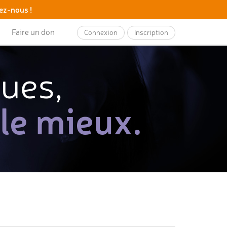
ez-nous !
Faire un don
Connexion
Inscription
ques,
 le mieux.