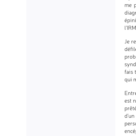
me p
diag
épin
l'IR
Je r
défi
prob
synd
fais
qui 
Entr
est 
prêt
d'un
pers
encé