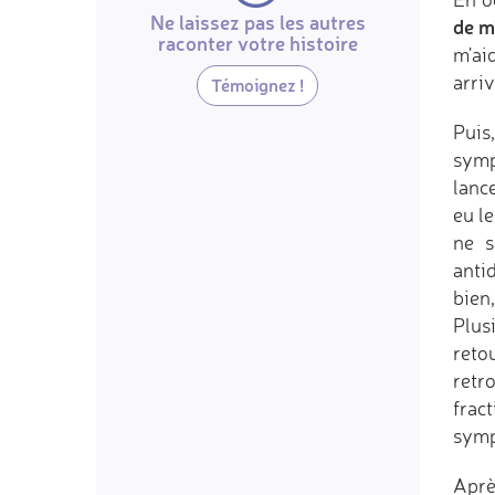
Ne laissez pas les autres
de m
raconter votre histoire
m'ai
arriv
Témoignez !
Puis,
symp
lanc
eu l
ne s
anti
bien,
Plus
reto
retr
frac
symp
Aprè