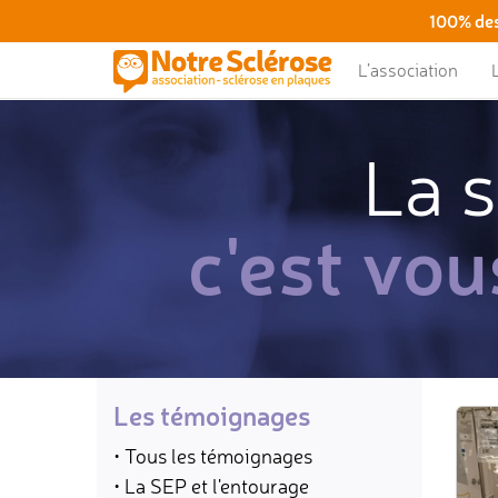
100% des
L’association
La s
c'est vou
Les témoignages
• Tous les témoignages
• La SEP et l'entourage