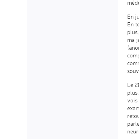
médec
En ju
En t
plus,
ma j
(ano
comp
comm
souv
Le 2
plus
vois
exam
reto
parl
neur