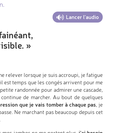
n.
Lancer l'audio
fainéant,
isible. »
e relever lorsque je suis accroupi, je fatigue
u'il est temps que les congés arrivent pour me
 petite randonnée pour admirer une cascade,
e continue de marcher. Au bout de quelques
mpression que je vais tomber à chaque pas
, je
e passe. Ne marchant pas beaucoup depuis cet
.
j'ai besoin
es mes jambes ne me portent plus,