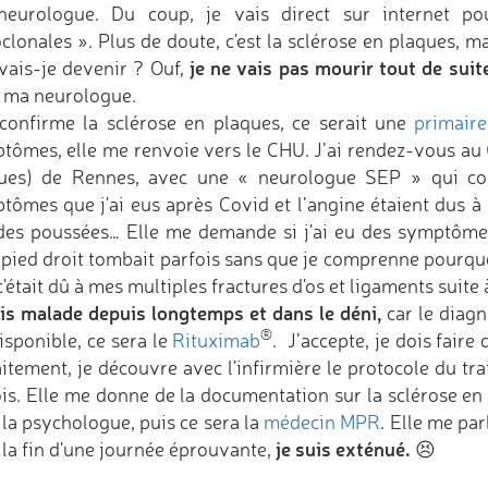
eurologue. Du coup, je vais direct sur internet p
oclonales ». Plus de doute, c'est la sclérose en plaques, 
je ne vais pas mourir tout de suit
vais-je devenir ? Ouf,
 ma neurologue.
 confirme la sclérose en plaques, ce serait une
primaire
tômes, elle me renvoie vers le CHU. J’ai rendez-vous au
ues) de Rennes, avec une « neurologue SEP » qui con
tômes que j'ai eus après Covid et l’angine étaient dus à 
des poussées… Elle me demande si j'ai eu des symptômes a
pied droit tombait parfois sans que je comprenne pourquoi
'était dû à mes multiples fractures d'os et ligaments suit
uis malade depuis longtemps et dans le déni,
car le diagno
®
isponible, ce sera le
Rituximab
. J’accepte, je dois fai
aitement, je découvre avec l'infirmière le protocole du tra
is. Elle me donne de la documentation sur la sclérose en
 la psychologue, puis ce sera la
médecin MPR
. Elle me pa
je suis exténué.
 la fin d'une journée éprouvante,
😣