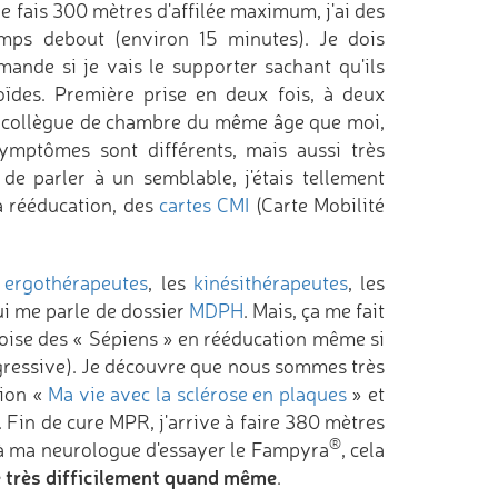
je fais 300 mètres d'affilée maximum, j'ai des
temps debout (environ 15 minutes). Je dois
nde si je vais le supporter sachant qu'ils
oïdes. Première prise en deux fois, à deux
on collègue de chambre du même âge que moi,
mptômes sont différents, mais aussi très
de parler à un semblable, j'étais tellement
la rééducation, des
cartes CMI
(Carte Mobilité
s
ergothérapeutes
, les
kinésithérapeutes
, les
i me parle de dossier
MDPH
. Mais, ça me fait
croise des « Sépiens » en rééducation même si
gressive). Je découvre que nous sommes très
tion «
Ma vie avec la sclérose en plaques
» et
c. Fin de cure MPR, j'arrive à faire 380 mètres
®
 à ma neurologue d'essayer le Fampyra
, cela
 très difficilement quand même
.