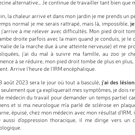
ine alternative… Je continue de travailler tant bien que ma
in, la chaleur arrive et dans mon jardin je me prends un p
je
emps normal je me serais rattrapé, mais là, impossible,
 j'arrive à me relever avec difficultés. Mon pied droit to
ambe droite parfois avec la main quand je conduis, je le
malie de la marche due à une atteinte nerveuse) et me pr
liquées, j'ai du mal à suivre ma famille, au zoo je c
ence à se réduire, mon pied droit tombe de plus en plus, 
ent. Arrive l'heure de l'IRM encéphalique.
j'ai des lésio
8 août 2023 sera le jour où tout a basculé,
, seulement que ça expliquerait mes symptômes, je dois r
 le médecin du travail pour demander un temps partiel ca
ens et si ma neurologue m'a parlé de sclérose en plaque
urne, épuisé, chez mon médecin avec mon résultat d'IRM, il 
e aussi d'oppression thoracique, il me dirige vers un c
ologique.