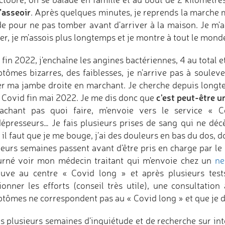
’asseoir
. Après quelques minutes, je reprends la marche 
de pour ne pas tomber avant d'arriver à la maison. Je m'as
er, je m'assois plus longtemps et je montre à tout le monde 
 fin 2022, j'enchaîne les angines bactériennes, 4 au total e
tômes bizarres, des faiblesses, je n'arrive pas à soulev
er ma jambe droite en marchant. Je cherche depuis longte
c'est peut-être u
e Covid fin mai 2022. Je me dis donc que
achant pas quoi faire, m'envoie vers le service «
dépresseurs… Je fais plusieurs prises de sang qui ne déc
 il faut que je me bouge, j'ai des douleurs en bas du dos, d
ieurs semaines passent avant d'être pris en charge par le 
urné voir mon médecin traitant qui m'envoie chez un
ne
ouve au centre « Covid long » et après plusieurs test
tionner les efforts (conseil très utile), une consultatio
tômes ne correspondent pas au « Covid long » et que je do
s plusieurs semaines d'inquiétude et de recherche sur int