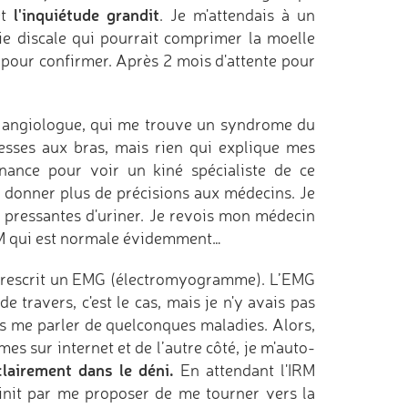
l'inquiétude grandit
et
. Je m'attendais à un
ie discale qui pourrait comprimer la moelle
 pour confirmer. Après 2 mois d'attente pour
e angiologue, qui me trouve un syndrome du
blesses aux bras, mais rien qui explique mes
ance pour voir un kiné spécialiste de ce
r donner plus de précisions aux médecins. Je
s pressantes d'uriner. Je revois mon médecin
RM qui est normale évidemment…
prescrit un EMG (électromyogramme). L’EMG
travers, c'est le cas, mais je n'y avais pas
ns me parler de quelconques maladies. Alors,
s sur internet et de l’autre côté, je m'auto-
clairement dans le déni.
En attendant l'IRM
init par me proposer de me tourner vers la