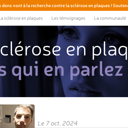
 dons vont à la recherche contre la sclérose en plaques ! Souten
La sclérose en plaques
Les témoignages
La communauté
clérose en pla
s qui en parlez
Le 7 oct. 2024