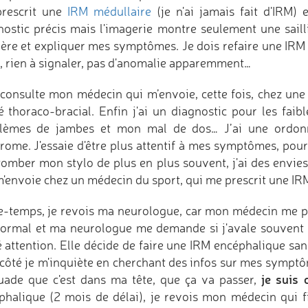
rescrit une
IRM médullaire
(je n'ai jamais fait d'IRM) 
nostic précis mais l'imagerie montre seulement une saill
ière et expliquer mes symptômes. Je dois refaire une IRM
M, rien à signaler, pas d'anomalie apparemment…
econsulte mon médecin qui m’envoie, cette fois, chez un
lé thoraco-bracial. Enfin j'ai un diagnostic pour les fai
lèmes de jambes et mon mal de dos… J’ai une ordonn
rome. J'essaie d'être plus attentif à mes symptômes, pou
 tomber mon stylo de plus en plus souvent, j'ai des envie
m'envoie chez un médecin du sport, qui me prescrit une I
e-temps, je revois ma neurologue, car mon médecin me 
normal et ma neurologue me demande si j'avale souvent de 
é attention. Elle décide de faire une IRM encéphalique sa
 côté je m'inquiète en cherchant des infos sur mes symptôme
je suis 
uade que c'est dans ma tête, que ça va passer,
phalique (2 mois de délai), je revois mon médecin qui f