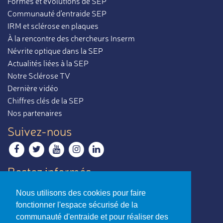
Formes et évolutions de SEP
Communauté d'entraide SEP
IRM et sclérose en plaques
À la rencontre des chercheurs Inserm
Névrite optique dans la SEP
Actualités liées à la SEP
Notre Sclérose TV
Dernière vidéo
Chiffres clés de la SEP
Nos partenaires
Suivez-nous
Restez informés
Recevoir notre newsletter
Nous utilisons des cookies pour faire
Contactez-nous
fonctionner l'espace sécurisé de la
Envoyer un e-mail
communauté d'entraide et pour réaliser des