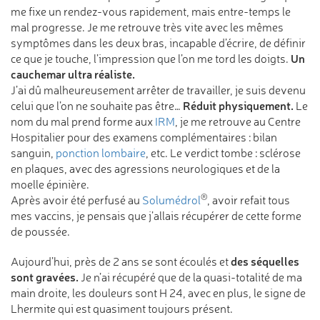
me fixe un rendez-vous rapidement, mais entre-temps le
mal progresse. Je me retrouve très vite avec les mêmes
symptômes dans les deux bras, incapable d’écrire, de définir
Un
ce que je touche, l’impression que l’on me tord les doigts.
cauchemar ultra réaliste.
J’ai dû malheureusement arrêter de travailler, je suis devenu
Réduit physiquement.
celui que l’on ne souhaite pas être…
Le
nom du mal prend forme aux
IRM
, je me retrouve au Centre
Hospitalier pour des examens complémentaires : bilan
sanguin,
ponction lombaire
, etc. Le verdict tombe : sclérose
en plaques, avec des agressions neurologiques et de la
moelle épinière.
®
Après avoir été perfusé au
Solumédrol
, avoir refait tous
mes vaccins, je pensais que j’allais récupérer de cette forme
de poussée.
des séquelles
Aujourd’hui, près de 2 ans se sont écoulés et
sont gravées.
Je n’ai récupéré que de la quasi-totalité de ma
main droite, les douleurs sont H 24, avec en plus, le signe de
Lhermite qui est quasiment toujours présent.