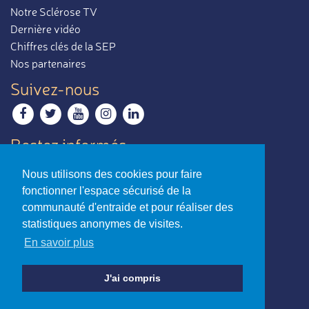
Notre Sclérose TV
Dernière vidéo
Chiffres clés de la SEP
Nos partenaires
Suivez-nous
Restez informés
Recevoir notre newsletter
Nous utilisons des cookies pour faire
Contactez-nous
fonctionner l'espace sécurisé de la
Envoyer un e-mail
communauté d'entraide et pour réaliser des
statistiques anonymes de visites.
La sclérose en plaques,
En savoir plus
par ceux qui en parlent le mieux.
Charte d’utilisation
-
Mentions légales
J'ai compris
© Association Notre Sclérose - Loi 1901
Reconnue d’intérêt général