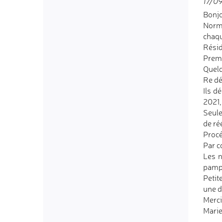
17/09
Bonjo
Norma
chaqu
Résida
Premi
Quelq
Re dé
Ils d
2021,
Seule
de ré
Procé
Par c
Les n
pamp
Petit
une d
Merci
Mari