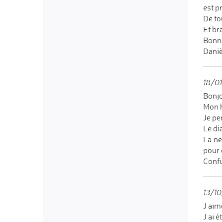
est p
De to
Et br
Bonne
Daniè
18/01
Bonj
Mon h
Je pe
Le di
La ne
pour 
Confu
13/10
J aim
J ai 