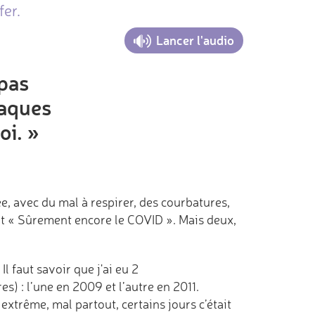
fer.
Lancer l'audio
 pas
laques
oi. »
e, avec du mal à respirer, des courbatures,
 dit « Sûrement encore le COVID ». Mais deux,
l faut savoir que j'ai eu 2
res)
: l’une en 2009 et l’autre en 2011.
extrême, mal partout, certains jours c’était