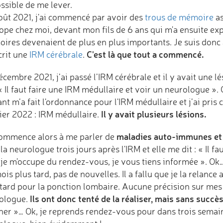
ssible de me lever.
oût 2021, j'ai commencé par avoir des
trous de mémoire
as
pe chez moi, devant mon fils de 6 ans qui m'a ensuite expl
ires devenaient de plus en plus importants. Je suis donc a
C'est là que tout a commencé.
crit une
IRM cérébrale
.
cembre 2021, j’ai passé l’IRM cérébrale et il y avait une lé
 « Il faut faire une IRM médullaire et voir un neurologue »
ant m’a fait l'ordonnance pour l'IRM médullaire et j’ai pris
Il y avait plusieurs lésions.
ier 2022 : IRM médullaire.
maladies auto-immunes et 
ommence alors à me parler de
la neurologue trois jours après l'IRM et elle me dit : « Il fa
, je m'occupe du rendez-vous, je vous tiens informée ». Ok
is plus tard, pas de nouvelles. Il a fallu que je la relanc
 tard pour la ponction lombaire. Aucune précision sur mes 
Ils ont donc tenté de la réaliser, mais sans succès
ologue.
ner »… Ok, je reprends rendez-vous pour dans trois semaine