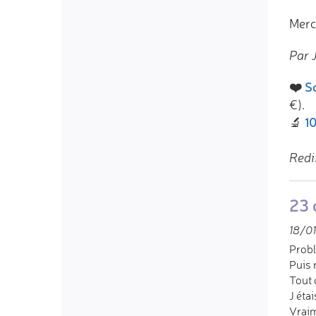
Merci
Par 
❤️
So
€).
10
🔬
Redi
23 
18/01
Probl
Puis 
Tout 
J éta
Vraim