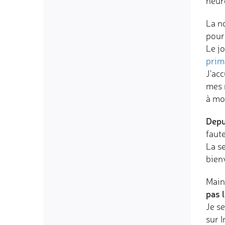
neur
La n
pour 
Le j
prim
J'acc
mes 
à mon
Depu
faute
La se
bien
Maint
pas 
Je se
sur 