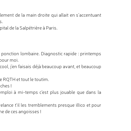
ement de la main droite qui allait en s'accentuant
s.
ital de la Salpétrière à Paris.
t ponction lombaire. Diagnostic rapide : printemps
 pour moi.
 cool, j'en faisais déjà beaucoup avant, et beaucoup
 RQTH et tout le toutim.
ches !
ploi à mi-temps c'est plus jouable que dans la
lance t'il les tremblements presque illico et pour
une de ces angoisses !