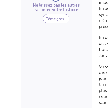
impo
Ne laissez pas les autres
En a
raconter votre histoire
synco
Témoignez !
mémo
pres
En dé
dit :
trait
Janv
On c
chez 
jour
Un mo
plus
neur
scan