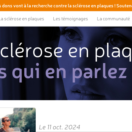
 dons vont à la recherche contre la sclérose en plaques ! Souten
La sclérose en plaques
Les témoignages
La communauté
clérose en pla
s qui en parlez
Le 11 oct. 2024