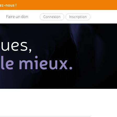
ez-nous !
Faire un don
Connexion
Inscription
ques,
 le mieux.