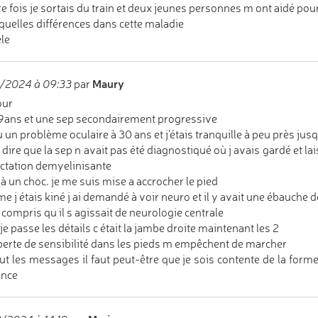
re fois je sortais du train et deux jeunes personnes m ont aidé pour
quelles différences dans cette maladie
le
Maury
0/2024 à 09:33
par
our
69ans et une sep secondairement progressive
eu un problème oculaire à 30 ans et j'étais tranquille à peu près jus
ut dire que la sep n avait pas été diagnostiqué où j avais gardé et l
ectation demyelinisante
 à un choc. je me suis mise a accrocher le pied
 j étais kiné j ai demandé à voir neuro et il y avait une ébauche 
ai compris qu il s agissait de neurologie centrale
 je passe les détails c était la jambe droite maintenant les 2
 perte de sensibilité dans les pieds m empêchent de marcher
ut les messages il faut peut-être que je sois contente de la forme
ence