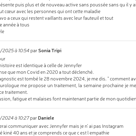
résente puis plus et de nouveau active sans poussée sans qu il y a
ut cœur avec les personnes qui ont cette maladie
avo a ceux qui restent vaillants avec leur fauteuil et tout
 année à tous
le
Sonia Tripi
/2025 à 10:54
par
our
istoire est identique à celle de Jennyfer
nse que mon Covid en 2020 a tout déclenché.
agnostic est tombé le 28 novembre 2024, je me dis. " comment ava
urologue me propose un traitement, la semaine prochaine je mets
ce traitement.
sion, fatigue et malaises font maintenant partie de mon quotidien
Daniele
/2024 à 10:27
par
erai communiquer avec Jennyfer mais je n' ai pas Instagram
été kiné 40 ans et je comprends ce que c est l empathie