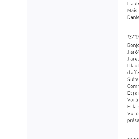
L aut
Mais 
Danie
13/1
Bonj
J'ai 
J ai 
Il fa
d aff
Suite
Comme
Et j 
Voilà
Et la
Vu to
prés