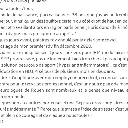
Marie
/2024 à 14:18
par
ur à toutes/tous,
nde de naissance, j''ai réalisé vers 38 ans que j'avais un trembl
e jour, ainsi qu'un déséquilibre certain du côté droit de haut en ba
nt et travaillant alors en région parisienne, je pris donc rdv à l'hôp
er rdv pris mais presque un an après. `
ues jours avant, patatras rdv annulé par la déferlante covid.
calage de mon premier rdv fin décembre 2020.
écident de m'hospitaliser 3 jours chez eux pour IRM médullaire e
 SEP progressive, pas de traitement, bien trop cher et pas adapté
 solution beaucoup de sport ( hyper anti inflammatoire) , ça c'est
éducation en HDJ, 4 séjours de plusieurs mois en deux ans.
dure d'inaptitude avec mon employeur précédent, reconnaissance
ontre pour le recyclage professionnel, c'est une autre paire de man
eurologues de Rouen sont nombreux et je pense que niveau em
a normande.
e question aux autres porteuses d'une Sep: un gros coup stress re
urée indéterminée ? Parce que le stress à l'idée de stresser c'est 
 et plein de courage et de niaque à nous toutes !
eD