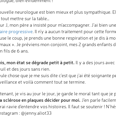
ologue, bien évidemment !
ouvelle neurologue est bien mieux et plus sympathique. 
tout mettre sur la table…
our J, mon père a insisté pour m'accompagner. J'ai bien un
aire progressive
. Il n'y a aucun traitement pour cette form
use le coup, je prends une bonne respiration et je dis à m
maux ». Je préviens mon conjoint, mes 2 grands enfants de 
 fils de 6 ans.
is, mon état se dégrade petit à petit.
Il y a des jours avec
uil et des jours sans rien.
ule chose que je me suis dite c’est que j'ai été soignante
veillance et voilà comment tout se termine.
enant, je vis au jour le jour, je garde le moral tant que je
la sclérose en plaques décider pour moi.
J'en parle facileme
rai ravie d'entendre vos histoires. Il faut se soutenir ! N’h
Instagram : @jenny.aliot33