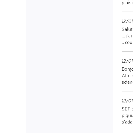
plais
12/01
Salut
... j
.. co
12/01
Bonjo
Attei
scien
12/01
SEP d
piquu
s'ada