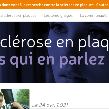
 dons vont à la recherche contre la sclérose en plaques ! Souten
La sclérose en plaques
Les témoignages
La communauté
clérose en pla
s qui en parlez
Le 24 avr. 2021