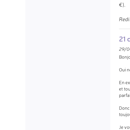
€).
Redi
21 
29/0
Bonj
Oui n
En ex
et to
parfa
Donc 
toujo
Je vo