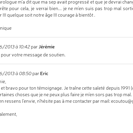
urologue m'a dit que ma sep avait progressé et que je devrai chang
rête pour cela, je verrai bien... je ne m'en suis pas trop mal sortie
 !!! quelque soit notre âge !!! courage à bientôt .
nique
Jérémie
6/2013 à 10:42
par
 pour votre message de soutien.
Eric
6/2013 à 08:50
par
ie,
 et bravo pour ton témoignage. Je traîne cette saleté depuis 1991 (d
ertaines choses que je ne peux plus faire je m'en sors pas trop mal
 en ressens l'envie, n'hésite pas à me contacter par mail: ecoutou
alement,