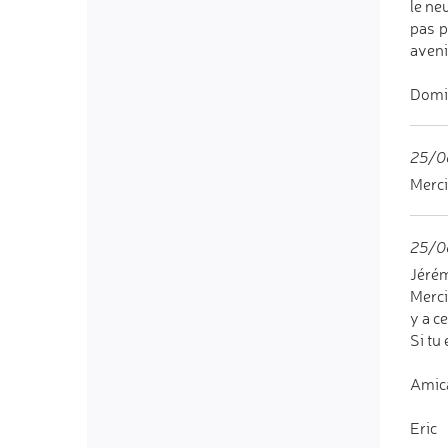
le ne
pas p
avenir
Domi
25/0
Merci
25/0
Jérém
Merci
y a c
Si tu
Amic
Eric