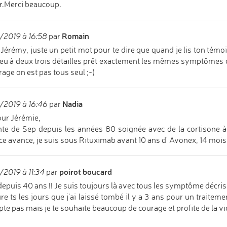
ir.Merci beaucoup.
Romain
/2019 à 16:58
par
 Jérémy, juste un petit mot pour te dire que quand je lis ton témo
’ai eu à deux trois détailles prêt exactement les mêmes symptômes et
urage on est pas tous seul ;-)
Nadia
/2019 à 16:46
par
ur Jérémie,
nte de Sep depuis les années 80 soignée avec de la cortisone 
ce avance, je suis sous Rituximab avant 10 ans d' Avonex, 14 mois
poirot boucard
/2019 à 11:34
par
epuis 40 ans !! Je suis toujours là avec tous les symptôme décris e
re ts les jours que j'ai laissé tombé il y a 3 ans pour un traitem
pte pas mais je te souhaite beaucoup de courage et profite de la vie 