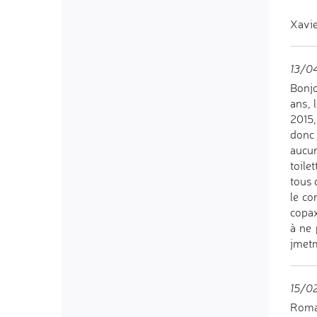
Xavie
13/0
Bonjo
ans, 
2015,
donc 
aucun
toile
tous 
le co
copax
à ne 
jmet
15/02
Romai