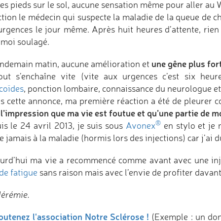
es pieds sur le sol, aucune sensation même pour aller au 
tion le médecin qui suspecte la maladie de la queue de che
urgences le jour même. Après huit heures d’attente, rien 
 moi soulagé.
une gêne plus for
endemain matin, aucune amélioration et
tout s’enchaîne vite (vite aux urgences c’est six heur
icoïdes
, ponction lombaire, connaissance du neurologue et 
s cette annonce, ma première réaction a été de pleurer 
l’impression que ma vie est foutue et qu’une partie de m
,
®
is le 24 avril 2013, je suis sous
Avonex
en stylo et je 
 jamais à la maladie (hormis lors des injections) car j’ai 
urd’hui ma vie a recommencé comme avant avec une inje
de fatigue
sans raison mais avec l’envie de profiter davan
Jérémie.
outenez l'association Notre Sclérose !
(Exemple : un do