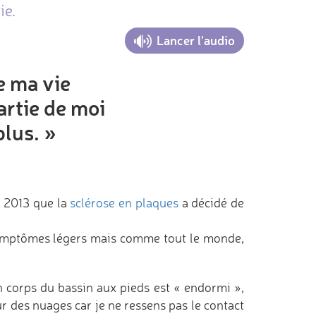
ie.
Lancer l'audio
e ma vie
artie de moi
plus. »
er 2013 que la
sclérose en plaques
a décidé de
 symptômes légers mais comme tout le monde,
n corps du bassin aux pieds est « endormi »,
r des nuages car je ne ressens pas le contact