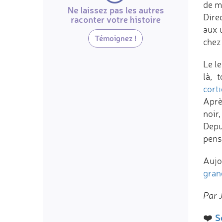
de m
Ne laissez pas les autres
Direc
raconter votre histoire
aux 
Témoignez !
chez
Le l
là, 
cort
Aprè
noir
Depu
pense
Aujo
gran
Par 
❤️
S