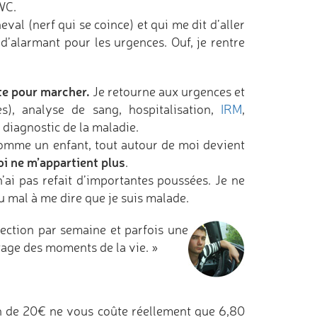
WC.
val (nerf qui se coince) et qui me dit d’aller
d’alarmant pour les urgences. Ouf, je rentre
te pour marcher.
Je retourne aux urgences et
es), analyse de sang, hospitalisation,
IRM
,
diagnostic de la maladie.
comme un enfant, tout autour de moi devient
oi ne m’appartient plus
.
n’ai pas refait d’importantes poussées. Je ne
du mal à me dire que je suis malade.
ction par semaine et parfois une
tage des moments de la vie. »
n de 20€ ne vous coûte réellement que 6,80