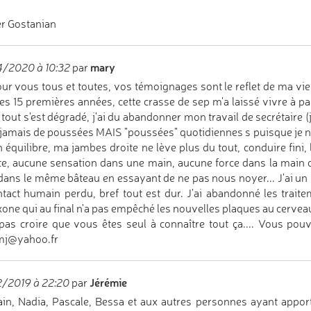
r Gostanian
mary
4/2020 à 10:32
par
ur vous tous et toutes, vos témoignages sont le reflet de ma vie
les 15 premières années, cette crasse de sep m'a laissé vivre à p
 tout s'est dégradé, j'ai du abandonner mon travail de secrétaire (j
jamais de poussées MAIS "poussées" quotidiennes s puisque je n'ai
 équilibre, ma jambes droite ne lève plus du tout, conduire fini,
tte, aucune sensation dans une main, aucune force dans la main
dans le même bâteau en essayant de ne pas nous noyer... J'ai un
ntact humain perdu, bref tout est dur. J'ai abandonné les traitem
one qui au final n'a pas empêché les nouvelles plaques au cervea
pas croire que vous êtes seul à connaître tout ça.... Vous pouv
mj@yahoo.fr
Jérémie
/2019 à 22:20
par
n, Nadia, Pascale, Bessa et aux autres personnes ayant appor