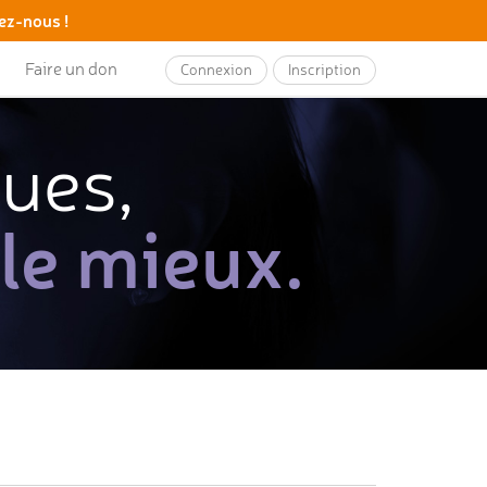
ez-nous !
Faire un don
Connexion
Inscription
ques,
 le mieux.