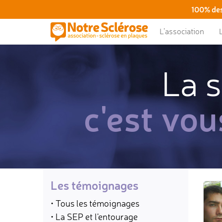
100% des
L’association
La s
c'est vou
Les témoignages
• Tous les témoignages
• La SEP et l'entourage