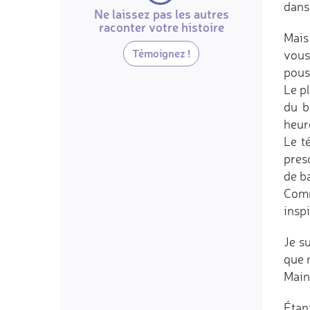
dans
Ne laissez pas les autres
raconter votre histoire
Mais 
Témoignez !
vous
pouss
Le pl
du b
heur
Le t
presq
de ba
Comm
inspi
Je s
que 
Maint
Étan