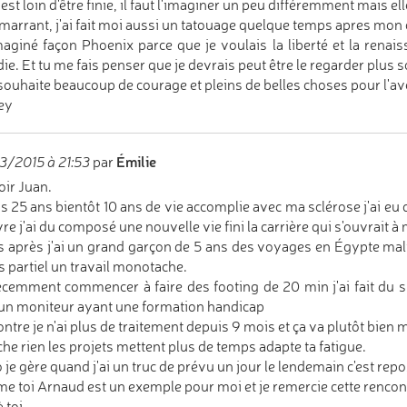
 est loin d'être finie, il faut l'imaginer un peu différemment mais elle
 marrant, j'ai fait moi aussi un tatouage quelque temps apres mon d
imaginé façon Phoenix parce que je voulais la liberté et la renai
ie. Et tu me fais penser que je devrais peut être le regarder plus s
 souhaite beaucoup de courage et pleins de belles choses pour l'av
ey
Émilie
/2015 à 21:53
par
ir Juan.
is 25 ans bientôt 10 ans de vie accomplie avec ma sclérose j'ai eu
re j'ai du composé une nouvelle vie fini la carrière qui s'ouvrait à 
s après j'ai un grand garçon de 5 ans des voyages en Égypte malte 
 partiel un travail monotache.
récemment commencer à faire des footing de 20 min j'ai fait du ski 
un moniteur ayant une formation handicap
ontre je n'ai plus de traitement depuis 9 mois et ça va plutôt bien m
che rien les projets mettent plus de temps adapte ta fatigue.
 je gère quand j'ai un truc de prévu un jour le lendemain c'est repo
 toi Arnaud est un exemple pour moi et je remercie cette rencont
 toi