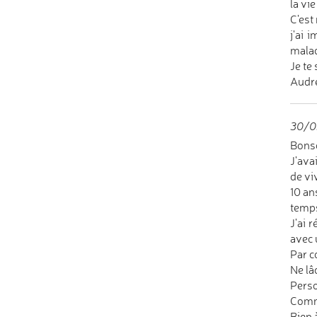
la vie
C'est
j'ai 
malad
Je te
Audr
30/03
Bonso
J'ava
de viv
10 an
temps
J'ai 
avec 
Par c
Ne lâ
Perso
Comme
Bien à