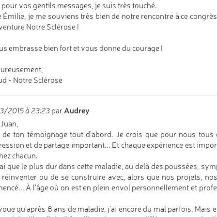
 pour vos gentils messages, je suis très touché.
 Émilie, je me souviens très bien de notre rencontre à ce congrès et 
aventure Notre Sclérose !
us embrasse bien fort et vous donne du courage !
eureusement,
d - Notre Sclérose
Audrey
3/2015 à 23:23
par
 Juan,
 de ton témoignage tout d'abord. Je crois que pour nous tous c
ression et de partage important... Et chaque expérience est imp
hez chacun.
rai que le plus dur dans cette maladie, au delà des poussées, sym
 réinventer ou de se construire avec, alors que nos projets, n
ncé... À l'âge où on est en plein envol personnellement et profe
avoue qu'après 8 ans de maladie, j'ai encore du mal parfois. Mais ef