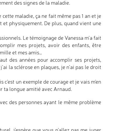
ement des signes de la maladie.
e cette maladie, ça ne fait même pas 1 an et je
t et physiquement. De plus, quand vient une
fessionnels. Le témoignage de Vanessa m’a fait
complir mes projets, avoir des enfants, être
mille et mes amis…
faut des années pour accomplir ses projets,
ai la sclérose en plaques, je n’ai pas le droit
s c'est un exemple de courage et je vais m'en
r ta longue amitié avec Arnaud.
r avec des personnes ayant le même problème
urel, j'espère que vous n'allez pas me juger