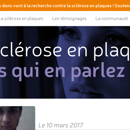
 dons vont à la recherche contre la sclérose en plaques ! Souten
La sclérose en plaques
Les témoignages
La communauté
clérose en pla
s qui en parlez
Le 10 mars 2017