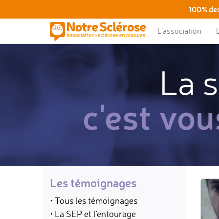
100% des
L’association
La s
c'est vou
Les témoignages
• Tous les témoignages
• La SEP et l'entourage