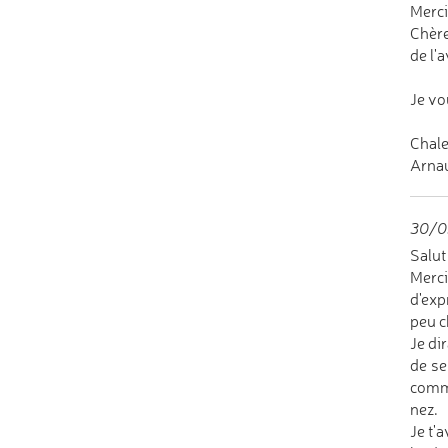
Merci
Chère
de l'
Je vo
Chal
Arnau
30/0
Salut
Merci
d'exp
peu c
Je di
de se
comme
nez.
Je t'