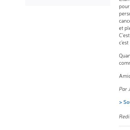
pour
pers
canc
et pl
C’es
c'es
Quan
comm
Amic
Par 
> So
Redi