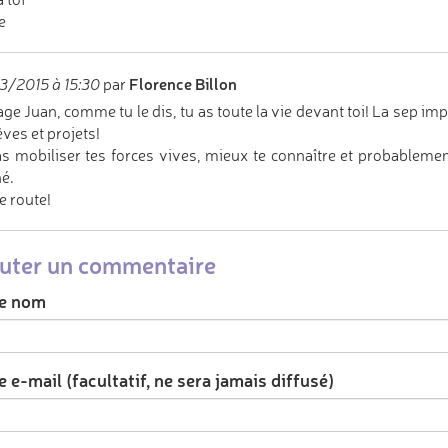
e
Florence Billon
/2015 à 15:30
par
ge Juan, comme tu le dis, tu as toute la vie devant toi! La sep i
êves et projets!
s mobiliser tes forces vives, mieux te connaître et probablement
é.
 route!
uter un commentaire
e nom
 e-mail (facultatif, ne sera jamais diffusé)