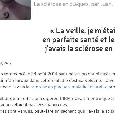
La sclérose en plaques, par Juan.
« La veille, je m’ét
en parfaite santé et 
j'avais la sclérose en
njour,
 a commencé le 24 août 2014 par une vision double très i
ui m'a marqué dans cette maladie c'est sa vélocité. La veil
emain j'avais la
sclérose en plaques
,
maladie incurable
pro
ébut c’était difficile à digérer. L'IRM n’avait montré que
plaques étaient passées inaperçues.
tres sont venues
,
peut-être en sachant que j’avais la sclér