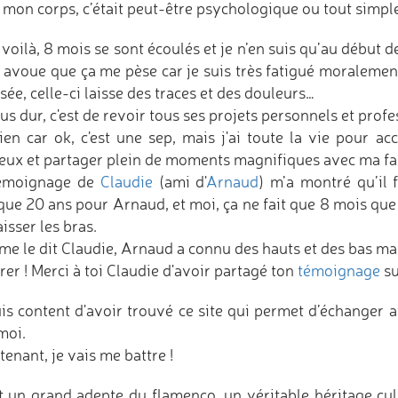
 mon corps, c’était peut-être psychologique ou tout simpl
voilà, 8 mois se sont écoulés et je n’en suis qu’au début d
 avoue que ça me pèse car je suis très fatigué moralemen
ée, celle-ci laisse des traces et des douleurs…
us dur, c'est de revoir tous ses projets personnels et pro
ien car ok, c'est une sep, mais j'ai toute la vie pour ac
eux et partager plein de moments magnifiques avec ma fa
émoignage de
Claudie
(ami d'
Arnaud
) m’a montré qu’il 
ue 20 ans pour Arnaud, et moi, ça ne fait que 8 mois que j’
isser les bras.
e le dit Claudie, Arnaud a connu des hauts et des bas mai
rer ! Merci à toi Claudie d'avoir partagé ton
témoignage
su
uis content d'avoir trouvé ce site qui permet d’échange
moi.
enant, je vais me battre !
t un grand adepte du flamenco, un véritable héritage cult