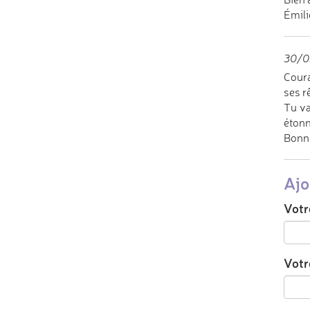
Émili
30/03
Coura
ses r
Tu va
étonn
Bonne
Ajo
Votr
Votre