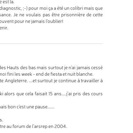
 est la.
iagnostic, ;-) pour moi ça a été un colibri mais que
ssance. Je ne voulais pas être prisonnière de cette
ouvent pour ne jamais l'oublier!
enir.
 des Hauts des bas mais surtout je n'ai jamais cessé
moi fini les week - end de fiesta et nuit blanche.
Angleterre. ...et surtout je continue à travailler à
alors que cela faisait 15 ans....j'ai pris des cours
ais bon c'est une pause......
s.
re au forum de l'arsrep en 2004.