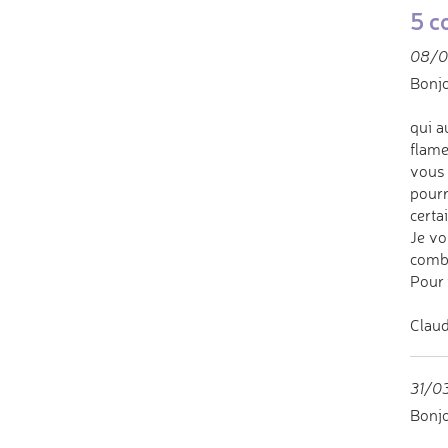
5 c
08/0
Bonjo
qui a
flame
vous 
pourr
certa
Je vo
comba
Pour 
Claud
31/03
Bonjo