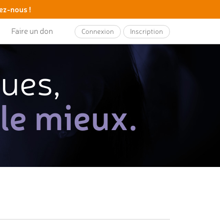
ez-nous !
Faire un don
Connexion
Inscription
ques,
 le mieux.