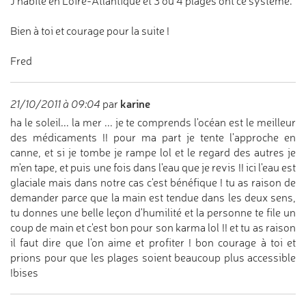
J'habite en Loire-Atlantique et 3 ou 4 plages ont ce système.
Bien à toi et courage pour la suite !
Fred
karine
21/10/2011 à 09:04
par
ha le soleil... la mer ... je te comprends l'océan est le meilleur
des médicaments !! pour ma part je tente l'approche en
canne, et si je tombe je rampe lol et le regard des autres je
m'en tape, et puis une fois dans l'eau que je revis !! ici l'eau est
glaciale mais dans notre cas c'est bénéfique ! tu as raison de
demander parce que la main est tendue dans les deux sens,
tu donnes une belle leçon d'humilité et la personne te file un
coup de main et c'est bon pour son karma lol !! et tu as raison
il faut dire que l'on aime et profiter ! bon courage à toi et
prions pour que les plages soient beaucoup plus accessible
!bises