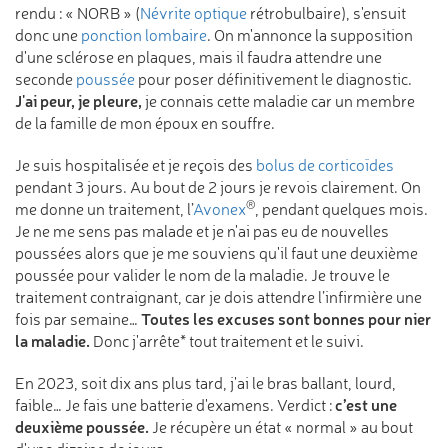
rendu : « NORB » (
Névrite optique
rétrobulbaire), s'ensuit
donc une
ponction lombaire
. On m'annonce la supposition
d'une sclérose en plaques, mais il faudra attendre une
seconde
poussée
pour poser définitivement le diagnostic.
J'ai peur, je pleure,
je connais cette maladie car un membre
de la famille de mon époux en souffre.
Je suis hospitalisée et je reçois des
bolus de corticoïdes
pendant 3 jours. Au bout de 2 jours je revois clairement. On
®
me donne un traitement, l’
Avonex
, pendant quelques mois.
Je ne me sens pas malade et je n'ai pas eu de nouvelles
poussées alors que je me souviens qu'il faut une deuxième
poussée pour valider le nom de la maladie. Je trouve le
traitement contraignant, car je dois attendre l’infirmière une
Toutes les excuses sont bonnes pour nier
fois par semaine…
la maladie.
Donc j'arrête* tout traitement et le suivi.
En 2023, soit dix ans plus tard, j'ai le bras ballant, lourd,
c’est une
faible… Je fais une batterie d'examens. Verdict :
deuxième poussée.
Je récupère un état « normal » au bout