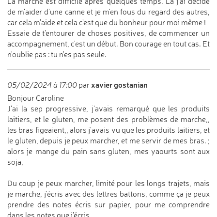
La marche est difficile après quelques temps. Là j'ai décidé
de m'aider d'une canne et je m'en fous du regard des autres,
car cela m'aide et cela c'est que du bonheur pour moi même !
Essaie de t'entourer de choses positives, de commencer un
accompagnement, c'est un début. Bon courage en tout cas. Et
n'oublie pas : tu n'es pas seule.
xavier gostanian
05/02/2024 à 17:00
par
Bonjour Caroline
J'ai la sep progressive, j'avais remarqué que les produits
laitiers, et le gluten, me posent des problèmes de marche,,
les bras figeaient,, alors j'avais vu que les produits laitiers, et
le gluten, depuis je peux marcher, et me servir de mes bras. ;
alors je mange du pain sans gluten, mes yaourts sont aux
soja,
Du coup je peux marcher, limité pour les longs trajets, mais
je marche, j'écris avec des lettres battons, comme ça je peux
prendre des notes écris sur papier, pour me comprendre
dans les notes que j'écris.