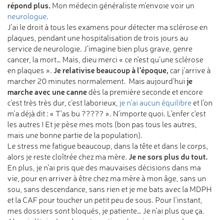
répond plus.
Mon médecin généraliste m'envoie voir un
neurologue
.
J'ai le droit à tous les examens pour détecter ma sclérose en
plaques, pendant une hospitalisation de trois jours au
service de neurologie. J’imagine bien plus grave, genre
cancer, la mort… Mais, dieu merci « ce n’est qu'une sclérose
Je relativise beaucoup à l’époque,
en plaques ».
car j'arrive à
je
marcher 20 minutes normalement. Mais aujourd'hui
marche avec une canne
dès la première seconde et encore
c'est très très dur, c'est laborieux,
je n’ai aucun équilibre
et l’on
m'a déjà dit : « T’as bu ????? ». N'importe quoi. L’enfer c'est
les autres ! Et je pèse mes mots (bon pas tous les autres,
mais une bonne partie de la population).
Le stress me fatigue beaucoup, dans la tête et dans le corps,
Je ne sors plus du tout.
alors je reste cloîtrée chez ma mère.
En plus, je n’ai pris que des mauvaises décisions dans ma
vie, pour en arriver à être chez ma mère à mon âge, sans un
sou, sans descendance, sans rien et je me bats avec la MDPH
et la CAF pour toucher un petit peu de sous. Pour l'instant,
mes dossiers sont bloqués, je patiente… Je n’ai plus que ça.