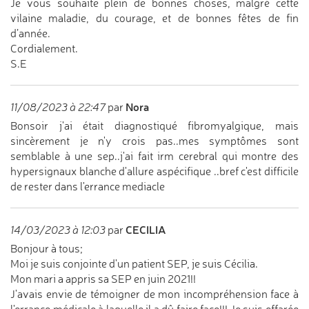
Je vous souhaite plein de bonnes choses, malgré cette
vilaine maladie, du courage, et de bonnes fêtes de fin
d’année.
Cordialement.
S.E
Nora
11/08/2023 à 22:47
par
Bonsoir j'ai était diagnostiqué fibromyalgique, mais
sincèrement je n'y crois pas..mes symptômes sont
semblable à une sep..j'ai fait irm cerebral qui montre des
hypersignaux blanche d'allure aspécifique ..bref c'est difficile
de rester dans l'errance mediacle
CECILIA
14/03/2023 à 12:03
par
Bonjour à tous;
Moi je suis conjointe d'un patient SEP, je suis Cécilia.
Mon mari a appris sa SEP en juin 2021!!
J'avais envie de témoigner de mon incompréhension face à