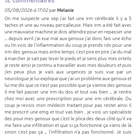
Melanie
05/08/2026 à 17:02
par
On me suspecte une sep j’ai fait une irm cérébrale il y a 5
taches et une au niveau pericalleuse. Mais irm a été fait avec
une mauvaise machine je dois attendre pour en repasser une
… depuis avril j’ai eue mal aux genoux j’ai donc fais une écho
ou lin vois de l’inflammation du coup je prends rdv pour une
irm des genoux mais entre temps c’est pire en pire j’ai du mal
à marcher je sait pas lever le pieds et je sens plus mes orteils
je reste ainsi je continu a travailler avec mes douleurs et puis
j’en peux plus je vais aux urgences je suis vue par un
neurologue je lui explique que j’ai un problème aux genoux et
lui me dis que ce n’est pas possible que ça vienne des genoux
il me fait passer une irm du dos et tout vas bien … je rentre
chez moi avec une prescription pour une irm cérébrale. Du
coup je revois mon médecin traitant pour pas rester ainsi il
me prescrit une emg et tout vas bien , je vois un spécialiste
des pour mes genoux que c’est le plica des deux côté qu’il va
me faire une infiltration et que si ça fonctionne ça viens de là
sinon c’est pas ça … l’infiltration n’a pas fonctionné. Je suis