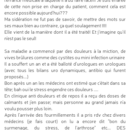
l'errance médicale à laquelle il a dû faire face!!! Je suis effarée
de cette non prise en charge du patient, comment cela est
encore possible aujourd'hui???
Ma sidération ne fut pas de savoir, de mettre des mots sur
ses maux bien au contraire, ça quel soulagement !!!!
Elle vient de la manière dont il a été traité! Et j'imagine qu'il
n'est pas le seul!
Sa maladie a commencé par des douleurs à la miction, de
vives brûlures comme des cystites ou mini infection urinaire
Il a souffert un an et a été balloté d'urologues en urologues
(avec tous les bilans uro dynamiques, antibio qui furent
proposés...)
Bon après un an les médecins ont estimé que c'était dans sa
tête; bah oui le stress engendre ces douleurs ....
En clinique anti douleurs et de repos il a reçu des doses de
calmants et j'en passe; mais personne au grand jamais n'a
voulu pousser plus loin.
Après l'arrivée des fourmillements il a pris rdv chez divers
médecins (je fais court) on lu a encore dit "bon du
surmenage, du stress, de l'arthrose" etc... DES