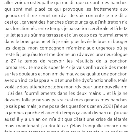
aller voir un ostéopathe qui me dit que ce sont mes hanches
qui sont mal placé ce qui provoque les frottements aux
genoux et il me remet un rdv . Je suis contente je me dit a
c’est ça , ça vient des hanches c’est piur ça que l’infiltration n’a
pas fonctionné… entre temps je passe irm cérébrale et là le 12
juillet je suis sûr ma terrasse et d’un coup des fourmillement
dans le bras gauche et là je sais plus levée le bras ni bouger
les doigts, mon compagnon m’amène aux urgences où je
reste là jusqu’au 16 et me donne un rdv avec une neurologue
le 27 le temps de recevoir les résultats de la ponction
lombaires . Je me dis super le 27 je vais enfin avoir des mots
sur les douleurs et non irm de mauvaise qualité une ponction
avec un indice kappa a 9.81 et une bhe dysfonctionnelle. Mais
voilà je dois attendre octobre mon rdv pour une nouvelle irm
! J’ai des fourmillements dans les deux mains … et là je ne
deviens folle je ne sais pas si c’est mes genoux mes hanches
je sais pas mais je me pose des questions car en 2021 j’ai eue
la jambes gauche et avec du temps ça avait disparu et j’ai eue
aussi il y a un an on m’a dit que c’était une crise de tétanie
mais maintenant j’ai douté car j’étais tranquille encore une