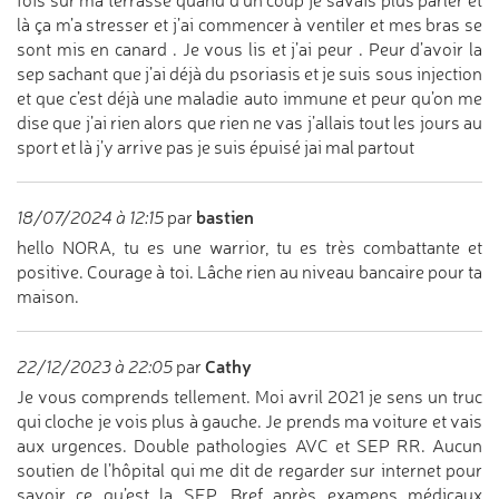
fois sur ma terrasse quand d’un coup je savais plus parler et
là ça m’a stresser et j’ai commencer à ventiler et mes bras se
sont mis en canard . Je vous lis et j’ai peur . Peur d’avoir la
sep sachant que j’ai déjà du psoriasis et je suis sous injection
et que c’est déjà une maladie auto immune et peur qu’on me
dise que j’ai rien alors que rien ne vas j’allais tout les jours au
sport et là j’y arrive pas je suis épuisé jai mal partout
bastien
18/07/2024 à 12:15
par
hello NORA, tu es une warrior, tu es très combattante et
positive. Courage à toi. Lâche rien au niveau bancaire pour ta
maison.
Cathy
22/12/2023 à 22:05
par
Je vous comprends tellement. Moi avril 2021 je sens un truc
qui cloche je vois plus à gauche. Je prends ma voiture et vais
aux urgences. Double pathologies AVC et SEP RR. Aucun
soutien de l’hôpital qui me dit de regarder sur internet pour
savoir ce qu’est la SEP. Bref après examens médicaux