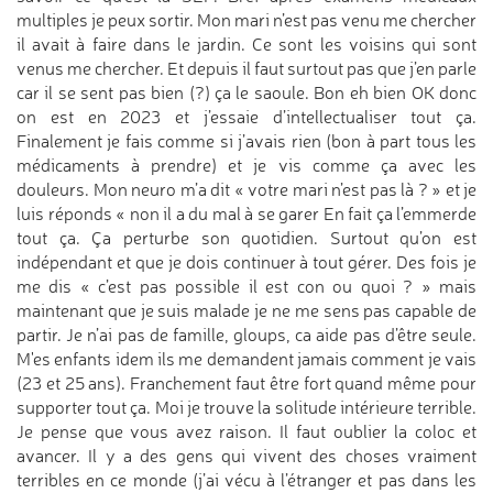
multiples je peux sortir. Mon mari n’est pas venu me chercher
il avait à faire dans le jardin. Ce sont les voisins qui sont
venus me chercher. Et depuis il faut surtout pas que j’en parle
car il se sent pas bien (?) ça le saoule. Bon eh bien OK donc
on est en 2023 et j’essaie d’intellectualiser tout ça.
Finalement je fais comme si j’avais rien (bon à part tous les
médicaments à prendre) et je vis comme ça avec les
douleurs. Mon neuro m’a dit « votre mari n’est pas là ? » et je
luis réponds « non il a du mal à se garer En fait ça l’emmerde
tout ça. Ça perturbe son quotidien. Surtout qu’on est
indépendant et que je dois continuer à tout gérer. Des fois je
me dis « c’est pas possible il est con ou quoi ? » mais
maintenant que je suis malade je ne me sens pas capable de
partir. Je n’ai pas de famille, gloups, ca aide pas d’être seule.
M'es enfants idem ils me demandent jamais comment je vais
(23 et 25 ans). Franchement faut être fort quand même pour
supporter tout ça. Moi je trouve la solitude intérieure terrible.
Je pense que vous avez raison. Il faut oublier la coloc et
avancer. Il y a des gens qui vivent des choses vraiment
terribles en ce monde (j’ai vécu à l’étranger et pas dans les