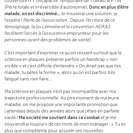
couverture ITT (Incapacité Temporaire de Travail) & PTIA
Donc en plus d'être
(Perte totale et irréversible d
’
autonomie).
malade, on est discriminé…
Je trouverai une solution, je
l'espère !
(Note de l'association : Depuis l’écriture de ce
témoignage, la loi Lemoine et la convention AERAS
facilitent l’accès à l’assurance emprunteur pour les
personnes ayant des problèmes de santé)
C'est important d'exprimer ce qu'on ressent surtout que la
sclérose en plaques présente parfois un handicap « non
visible » et c'est difficile d'entendre « On dirait pas que t'es
malade, tu pètes la forme », alors qu'on est parfois très
fatigué sans rien faire...
Ma sclérose en plaques n'est pas incompatible avec ma
trajectoire professionnelle. Au pire moment de ma jeune
maladie, on me propose une importante promotion que
j'attendais depuis des années alors que j'étais en parfaite
Ma société me soutient dans ce combat
santé !
et je me
souviendrai toujours de ces mots de mon manager : « Tu es
plus que compétente pour assurer ces nouvelles