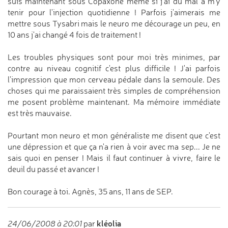
suis maintenant sous Copaxone même si j'ai du mal à m'y
tenir pour l'injection quotidienne ! Parfois j'aimerais me
mettre sous Tysabri mais le neuro me décourage un peu, en
10 ans j'ai changé 4 fois de traitement !
Les troubles physiques sont pour moi très minimes, par
contre au niveau cognitif c'est plus difficile ! J'ai parfois
l'impression que mon cerveau pédale dans la semoule. Des
choses qui me paraissaient très simples de compréhension
me posent problème maintenant. Ma mémoire immédiate
est très mauvaise.
Pourtant mon neuro et mon généraliste me disent que c'est
une dépression et que ça n'a rien à voir avec ma sep... Je ne
sais quoi en penser ! Mais il faut continuer à vivre, faire le
deuil du passé et avancer !
Bon courage à toi. Agnès, 35 ans, 11 ans de SEP.
kléolia
24/06/2008 à 20:01
par