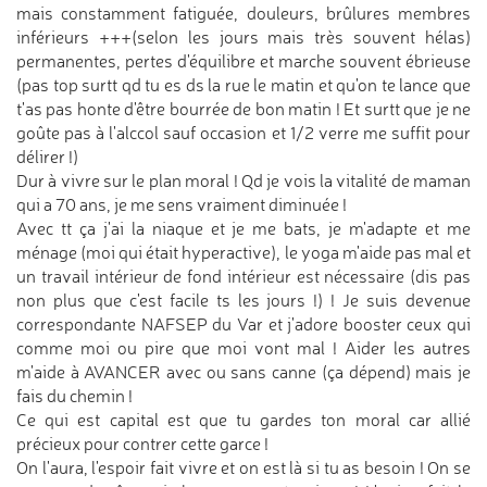
mais constamment fatiguée, douleurs, brûlures membres
inférieurs +++(selon les jours mais très souvent hélas)
permanentes, pertes d'équilibre et marche souvent ébrieuse
(pas top surtt qd tu es ds la rue le matin et qu'on te lance que
t'as pas honte d'être bourrée de bon matin ! Et surtt que je ne
goûte pas à l'alccol sauf occasion et 1/2 verre me suffit pour
délirer !)
Dur à vivre sur le plan moral ! Qd je vois la vitalité de maman
qui a 70 ans, je me sens vraiment diminuée !
Avec tt ça j'ai la niaque et je me bats, je m'adapte et me
ménage (moi qui était hyperactive), le yoga m'aide pas mal et
un travail intérieur de fond intérieur est nécessaire (dis pas
non plus que c'est facile ts les jours !) ! Je suis devenue
correspondante NAFSEP du Var et j'adore booster ceux qui
comme moi ou pire que moi vont mal ! Aider les autres
m'aide à AVANCER avec ou sans canne (ça dépend) mais je
fais du chemin !
Ce qui est capital est que tu gardes ton moral car allié
précieux pour contrer cette garce !
On l'aura, l'espoir fait vivre et on est là si tu as besoin ! On se