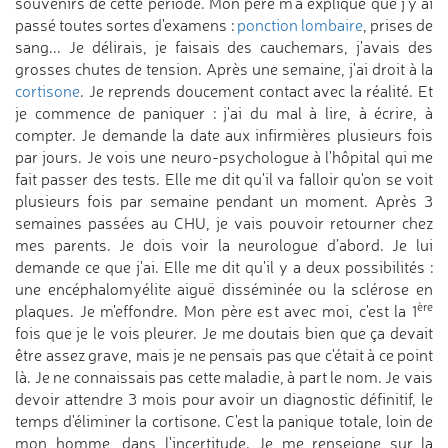
souvenirs de cette période. Mon père m'a expliqué que j'y ai
passé toutes sortes d'examens :
ponction lombaire
, prises de
sang... Je délirais, je faisais des cauchemars, j'avais des
grosses chutes de tension. Après une semaine, j'ai droit à la
cortisone
. Je reprends doucement contact avec la réalité. Et
je commence de paniquer : j'ai du mal à lire, à écrire, à
compter. Je demande la date aux infirmières plusieurs fois
par jours. Je vois une neuro-psychologue à l'hôpital qui me
fait passer des tests. Elle me dit qu'il va falloir qu'on se voit
plusieurs fois par semaine pendant un moment. Après 3
semaines passées au CHU, je vais pouvoir retourner chez
mes parents. Je dois voir la neurologue d’abord. Je lui
demande ce que j'ai. Elle me dit qu'il y a deux possibilités :
une encéphalomyélite aiguë disséminée ou la sclérose en
ère
plaques. Je m'effondre. Mon père est avec moi, c'est la 1
fois que je le vois pleurer. Je me doutais bien que ça devait
être assez grave, mais je ne pensais pas que c'était à ce point
là. Je ne connaissais pas cette maladie, à part le nom. Je vais
devoir attendre 3 mois pour avoir un diagnostic définitif, le
temps d'éliminer la cortisone. C'est la panique totale, loin de
mon homme, dans l'incertitude. Je me renseigne sur la