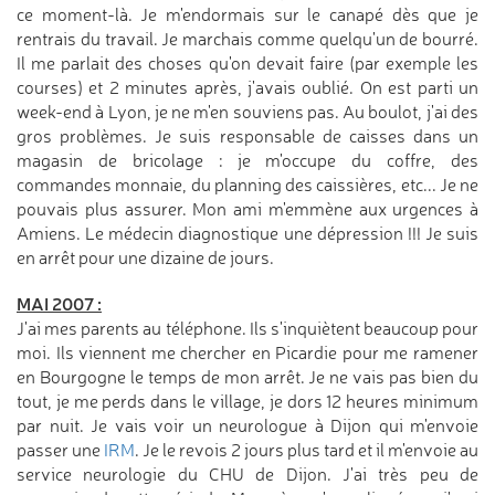
ce moment-là. Je m'endormais sur le canapé dès que je
rentrais du travail. Je marchais comme quelqu'un de bourré.
Il me parlait des choses qu'on devait faire (par exemple les
courses) et 2 minutes après, j'avais oublié. On est parti un
week-end à Lyon, je ne m'en souviens pas. Au boulot, j'ai des
gros problèmes. Je suis responsable de caisses dans un
magasin de bricolage : je m'occupe du coffre, des
commandes monnaie, du planning des caissières, etc... Je ne
pouvais plus assurer. Mon ami m'emmène aux urgences à
Amiens. Le médecin diagnostique une dépression !!! Je suis
en arrêt pour une dizaine de jours.
MAI 2007 :
J'ai mes parents au téléphone. Ils s'inquiètent beaucoup pour
moi. Ils viennent me chercher en Picardie pour me ramener
en Bourgogne le temps de mon arrêt. Je ne vais pas bien du
tout, je me perds dans le village, je dors 12 heures minimum
par nuit. Je vais voir un neurologue à Dijon qui m'envoie
passer une
IRM
. Je le revois 2 jours plus tard et il m'envoie au
service neurologie du CHU de Dijon. J'ai très peu de