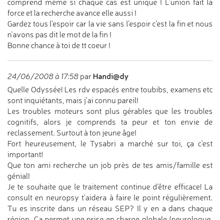
comprend même si chaque cas est unique ! L'union fait la
force et la recherche avance elle aussi !
Gardez tous l'espoir car la vie sans l'espoir c'est la fin et nous
n'avons pas dit le mot de la fin !
Bonne chance à toi de tt coeur !
Handi@dy
24/06/2008 à 17:58
par
Quelle Odyssée! Les rdv espacés entre toubibs, examens etc
sont inquiétants, mais j'ai connu pareil!
Les troubles moteurs sont plus gérables que les troubles
cognitifs, alors je comprends ta peur et ton envie de
reclassement. Surtout à ton jeune âge!
Fort heureusement, le Tysabri a marché sur toi, ça c'est
important!
Que ton ami recherche un job près de tes amis/famille est
génial!
Je te souhaite que le traitement continue d'être efficace! La
consult en neuropsy t'aidera à faire le point régulièrement.
Tu es inscrite dans un réseau SEP? Il y en a dans chaque
région. Ca permet une prise en charge globale (neurologue,