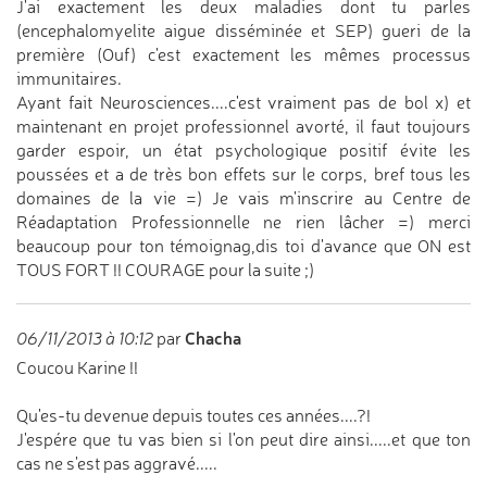
J'ai exactement les deux maladies dont tu parles
(encephalomyelite aigue disséminée et SEP) gueri de la
première (Ouf) c'est exactement les mêmes processus
immunitaires.
Ayant fait Neurosciences....c'est vraiment pas de bol x) et
maintenant en projet professionnel avorté, il faut toujours
garder espoir, un état psychologique positif évite les
poussées et a de très bon effets sur le corps, bref tous les
domaines de la vie =) Je vais m'inscrire au Centre de
Réadaptation Professionnelle ne rien lâcher =) merci
beaucoup pour ton témoignag,dis toi d'avance que ON est
TOUS FORT !! COURAGE pour la suite ;)
Chacha
06/11/2013 à 10:12
par
Coucou Karine !!
Qu'es-tu devenue depuis toutes ces années....?!
J'espére que tu vas bien si l'on peut dire ainsi.....et que ton
cas ne s'est pas aggravé.....