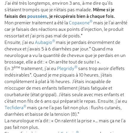
J’ai été très longtemps, environ 3 ans, à me dire qu’ils
Même si je
s’étaient trompés que je n’étais pas malade.
faisais des
poussées
, je récupérais bien à chaque fois.
®
Mon premier traitement a été la
Copaxone
mais je l’ai arrêté
car je faisais des réactions aux points d’injection, le produit
ressortait et j’ai pris pas mal de poids.*
®
Ensuite, j’ai eu
Aubagio
mais je perdais énormément de
cheveux et j'avais 5 à 6 diarrhées par jour.* Quand ma
neurologue a vu la quantité de cheveux que je perdais en un
brossage, elle a dit : « On arrête tout de suite ! ».
ème
®
En 3
traitement, j'ai eu
Plegridy
sans trop avoir d’effets
indésirables*. Quand je me piquais à 10 heures, j'étais
complètement à plat à 16 heures. J’étais incapable de
m’occuper de mes enfants tellement j’étais fatiguée et
courbaturée (état grippal). J’étais seule avec mes enfants et
c’était mon fils de 6 ans qui préparait le repas. Ensuite, j'ai eu
®
Tecfidera
mais ça ne l’a pas fait non plus : flushs cutanés,
diarrhées et baisse de la tension (8).*
La neurologue m’a dit : « On ralentit la prise »… mais ça ne l’a
pas fait non plus.
®