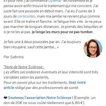
Et pour finir, j'ai commencé
Gylenia
en novembre et je
pense avoir enfin trouvé le traitement qui me convient. J’ai
juste fait une poussée en début mars. J’ai eu 2 cures de 3
jours de
corticoïdes
, mais ma jambe ne revient plus comme
avant. Elle se traîne et flanche. Je fatigue très vite. Je ne peux
pas marcher de longues distances. Je prends des béquilles et
je longe les murs pour ne pas tomber.
si je ne les ai pas,
Je fais une à deux poussées par an.
J’ai toujours
bien récupéré, sauf cette jambe… »
Par Sabrina.
*Note de Notre Sclérose :
Les effets secondaires éventuels et leur intensité sont très
variables selon les patients.
Pour en savoir plus sur les traitements,
lisez notre
article
rédigé par des professionnels de santé.
❤️
Soutenez l'association Notre Sclérose !
(Exemple : un
don de 20€ ne vous coûte réellement que 6,80 €).