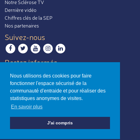
Notre Sclérose TV
Dernière vidéo
Chiffres clés de la SEP
Nos partenaires
Suivez-nous
Restez informés
Recevoir notre newsletter
Nous utilisons des cookies pour faire
Contactez-nous
fonctionner l'espace sécurisé de la
Envoyer un e-mail
communauté d'entraide et pour réaliser des
statistiques anonymes de visites.
La sclérose en plaques,
En savoir plus
par ceux qui en parlent le mieux.
Charte d’utilisation
-
Mentions légales
J'ai compris
© Association Notre Sclérose - Loi 1901
Reconnue d’intérêt général