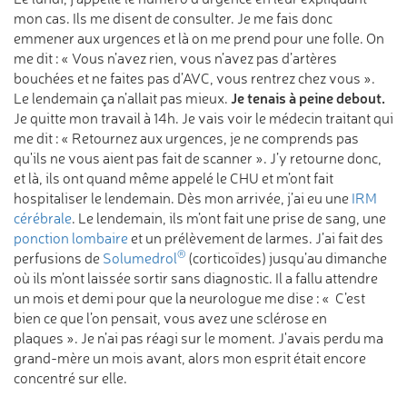
mon cas. Ils me disent de consulter. Je me fais donc
emmener aux urgences et là on me prend pour une folle. On
me dit : « Vous n’avez rien, vous n’avez pas d’artères
bouchées et ne faites pas d’AVC, vous rentrez chez vous ».
Je tenais à peine debout.
Le lendemain ça n’allait pas mieux.
Je quitte mon travail à 14h. Je vais voir le médecin traitant qui
me dit : « Retournez aux urgences, je ne comprends pas
qu'ils ne vous aient pas fait de scanner ». J’y retourne donc,
et là, ils ont quand même appelé le CHU et m’ont fait
hospitaliser le lendemain. Dès mon arrivée, j’ai eu une
IRM
cérébrale
. Le lendemain, ils m’ont fait une prise de sang, une
ponction lombaire
et un prélèvement de larmes. J’ai fait des
®
perfusions de
Solumedrol
(corticoïdes) jusqu’au dimanche
où ils m’ont laissée sortir sans diagnostic. Il a fallu attendre
un mois et demi pour que la neurologue me dise : « C’est
bien ce que l’on pensait, vous avez une sclérose en
plaques ». Je n’ai pas réagi sur le moment. J'avais perdu ma
grand-mère un mois avant, alors mon esprit était encore
concentré sur elle.