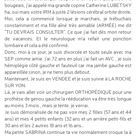
bougeais, j'ai appelé ma grande copine Catherine LUBETSKY
ha, oui mais votre IRM à juste 2 lésions cérébral orbite droite.
Moi, cela a commencé lorsque je marchais, je trébuchais
constamment et ma fille aîné très aimable (ARMÉE) me dit
"TU DEVRAIS CONSULTER". Ce que j'ai fait dès mon retour
de vacances. Et le neurologue m'a refait une ponction
lombaire et cela a été confirmé.
Donc, moi à ce jour, je suis divorcée et toute seule avec ma
SEP comme amie. j'ai 72 ans en plus j'ai fait un AVC , je suis
hémiplégie côté gauche et fauteuil car ma jambe gauche est
appareillée sinon, je ne tiens plus debout.
Maintenant, Je suis en VENDEE et je suis suivie à LA ROCHE
SUR YON.
Là, je vais aller voir un chirurgien ORTHOPÉDIQUE pour une
prothèse de genou gauche la rééducation va être très longue
au moins 3 mois , mais je tente. je verrai.
Je suis démoralisée de ne pas voir mes 2 filles (57 ans et 44
ans) et mes 4 petits enfants (32 ans et un arrière petit-fils et
30 ans et les 2 autres 18 ans et 16 ans..
Ma petite SABRINA continue ta vie normalement croque la à