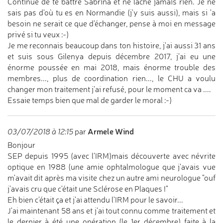
Continue de te battre Sabrina et ne lâche jamais rien. Je ne
sais pas d'où tu es en Normandie (j'y suis aussi), mais si 'a
besoin ne serait ce que d'échanger, pense à moi en message
privé si tu veux :-)
Je me reconnais beaucoup dans ton histoire, j'ai aussi 31 ans
et suis sous Gilenya depuis décembre 2017, j'ai eu une
énorme poussée en mai 2018, mais énorme trouble des
membres..., plus de coordination rien..., le CHU a voulu
changer mon traitement j'ai refusé, pour le moment ca va ....
Essaie temps bien que mal de garder le moral :-)
Armele Wind
03/07/2018 à 12:15
par
Bonjour
SEP depuis 1995 (avec l'IRM)mais découverte avec névrite
optique en 1988 (une amie ophtalmologue que j'avais vue
m'avait dit après ma visite chez un autre ami neurologue "ouf
j'avais cru que c'était une Sclérose en Plaques !"
Eh bien c'était ça et j'ai attendu l'IRM pour le savoir...
J'ai maintenant 58 ans et j'ai tout connu comme traitement et
le dernier à été une opération (le 1er décembre) faite à la