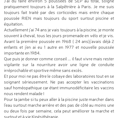
J'ai dû faire environ 5 poussées de SEP au total, soigné
pratiquement toujours à la Salpêtrière à Paris. Je me suis
toujours fait traité par des corticoides mais entre chaque
poussée RIEN mais toujours du sport surtout piscine et
équitation.
Actuellement j'ai 74 ans je vais toujours à la piscine, je monte
souvent à cheval, tous les jours promenade en vélo et je vis.
Avant la première poussée en 1968 ( 24 ans)j'avais déjà 2
enfants et j'en ai eu 1 autre en 1977 et nouvelle poussée
importante en 1984.
Que puis je donner comme conseil ... il faut vivre mais rester
vigilante sur la nourriture avoir une ligne de conduite
irréprochable et sportive même sans excès.
Et pour moi ne pas être le cobaye des laboratoires tout en se
soignant sérieusement. Ne pas accepter les vaccinations
sauf homéopathique car étant immunodéficitaire les vaccins
nous rendent malade !
Pour ta jambe si tu peux aller à la piscine juste marcher dans
l'eau surtout marche arrière et des pas de côté au moins une
ou deux fois par semaine, cela peut améliorer ta marche et
surtout et à vie Kinésithérapie.