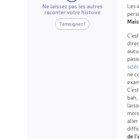
Ne laissez pas les autres
Les 
raconter votre histoire
perso
Mais
Témoignez !
C’es
dire
aucu
pass
sclé
ne c
exam
C’est
bah, 
laiss
mois 
aller
diff
de l’