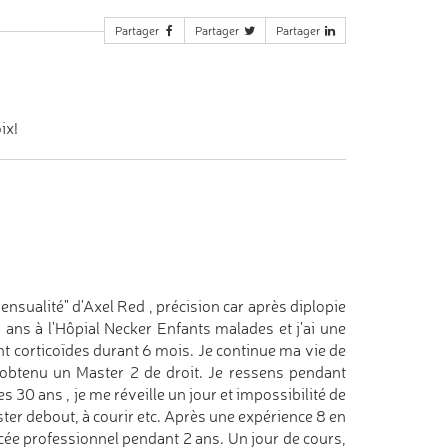
Partager
Partager
Partager
ix!
ensualité" d'Axel Red , précision car après diplopie
11 ans à l'Hôpial Necker Enfants malades et j'ai une
t corticoïdes durant 6 mois. Je continue ma vie de
i obtenu un Master 2 de droit. Je ressens pendant
30 ans , je me réveille un jour et impossibilité de
rester debout, à courir etc. Après une expérience 8 en
lycée professionnel pendant 2 ans. Un jour de cours,