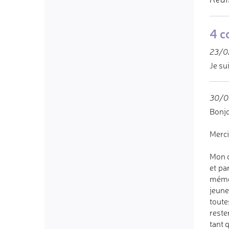
4 c
23/02
Je su
30/03
Bonjo
Merci
Mon c
et pa
mémoi
jeune
toute
reste
tant 