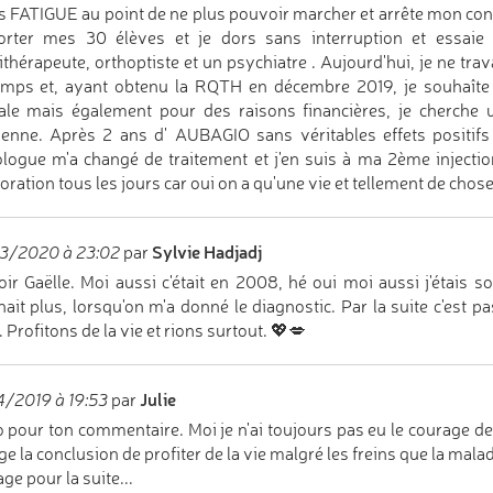
is FATIGUE au point de ne plus pouvoir marcher et arrête mon cont
orter mes 30 élèves et je dors sans interruption et essaie 
ithérapeute, orthoptiste et un psychiatre . Aujourd'hui, je ne tra
mps et, ayant obtenu la RQTH en décembre 2019, je souhaîte t
le mais également pour des raisons financières, je cherche un
ienne. Après 2 ans d' AUBAGIO sans véritables effets posit
logue m'a changé de traitement et j'en suis à ma 2ème injecti
oration tous les jours car oui on a qu'une vie et tellement de chos
Sylvie Hadjadj
3/2020 à 23:02
par
ir Gaëlle. Moi aussi c'était en 2008, hé oui moi aussi j'étais 
ait plus, lorsqu'on m'a donné le diagnostic. Par la suite c'est pas
. Profitons de la vie et rions surtout. 💖💋
Julie
/2019 à 19:53
par
 pour ton commentaire. Moi je n'ai toujours pas eu le courage de 
ge la conclusion de profiter de la vie malgré les freins que la mal
ge pour la suite...