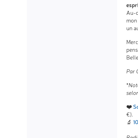
espri
Au-de
mon m
un au
Merc
pense
Belle
Par 
*Note
selon
❤️
So
€).
10
🔬
Redi