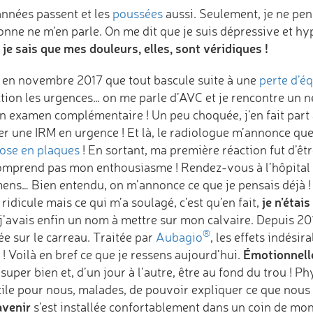
années passent et les
poussées
aussi. Seulement, je ne pens
nne ne m’en parle. On me dit que je suis dépressive et hyp
 je sais que mes douleurs, elles, sont véridiques !
t en novembre 2017 que tout bascule suite à une
perte d’éq
ction les urgences… on me parle d’AVC et je rencontre un n
n examen complémentaire ! Un peu choquée, j’en fait part à
er une IRM en urgence ! Et là, le radiologue m’annonce que
rose en plaques
! En sortant, ma première réaction fut d’êtr
omprend pas mon enthousiasme ! Rendez-vous à l’hôpital p
ens… Bien entendu, on m’annonce ce que je pensais déjà !
je n’étais
 ridicule mais ce qui m’a soulagé, c’est qu’en fait,
j’avais enfin un nom à mettre sur mon calvaire. Depuis 2017
®
ée sur le carreau. Traitée par
Aubagio
, les effets indésir
Émotionnelle
! Voilà en bref ce que je ressens aujourd’hui.
 super bien et, d’un jour à l’autre, être au fond du trou ! 
icile pour nous, malades, de pouvoir expliquer ce que nous
avenir
s’est installée confortablement dans un coin de mon e