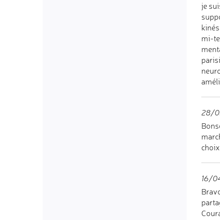
je su
supp
kinés
mi-te
menta
paris
neuro
améli
28/0
Bonso
march
choix
16/04
Bravo
parta
Coura