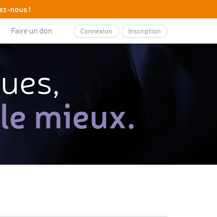
ez-nous !
Faire un don
Connexion
Inscription
ques,
 le mieux.