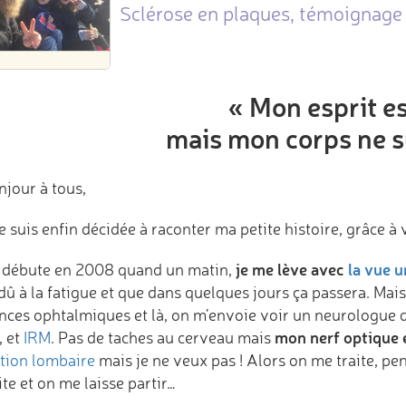
Sclérose en plaques, témoignage 
« Mon esprit es
mais mon corps ne su
njour à tous,
 suis enfin décidée à raconter ma petite histoire, grâce à
je me lève avec
la vue 
 débute en 2008 quand un matin,
dû à la fatigue et que dans quelques jours ça passera. Mais 
nces ophtalmiques et là, on m’envoie voir un neurologue qu
mon nerf optique e
, et
IRM
. Pas de taches au cerveau mais
tion lombaire
mais je ne veux pas ! Alors on me traite, pe
te et on me laisse partir…