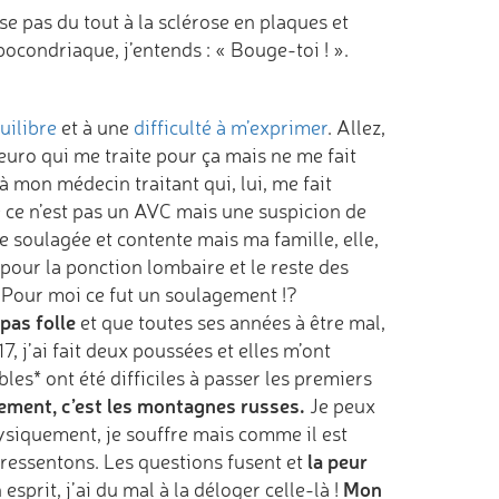
e pas du tout à la sclérose en plaques et
ocondriaque, j’entends : « Bouge-toi ! ».
uilibre
et à une
difficulté à m’exprimer
. Allez,
euro qui me traite pour ça mais ne me fait
 mon médecin traitant qui, lui, me fait
 ce n’est pas un AVC mais une suspicion de
e soulagée et contente mais ma famille, elle,
our la ponction lombaire et le reste des
 Pour moi ce fut un soulagement !?
 pas folle
et que toutes ses années à être mal,
, j’ai fait deux poussées et elles m’ont
ables* ont été difficiles à passer les premiers
ment, c’est les montagnes russes.
Je peux
Physiquement, je souffre mais comme il est
la peur
 ressentons. Les questions fusent et
Mon
sprit, j’ai du mal à la déloger celle-là !