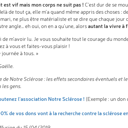
t est vif mais mon corps ne suit pas !
C’est dur de se mouv
là de tout ça, elle m’a quand même appris des choses : de 
ari, ne plus être matérialiste et se dire que chaque jour d
autant la vivre à 
tre angle… eh oui, on en a qu’une, alors
i de m’avoir lu. Je vous souhaite tout le courage du monde.
z à vous et faites-vous plaisir !
 journée à tous. »
Gaëlle.
 de Notre Sclérose : les effets secondaires éventuels et le
 les gens.
utenez l'association Notre Sclérose !
(Exemple : un don 
0% de vos dons vont à la recherche contre la sclérose e
ffusion du 15/04/2019.