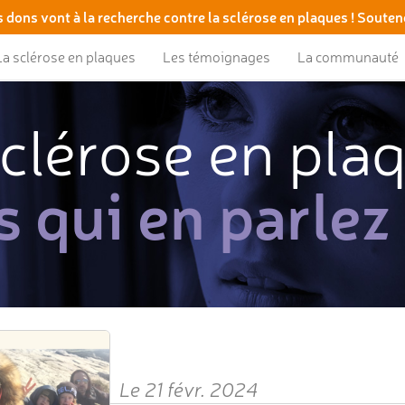
 dons vont à la recherche contre la sclérose en plaques ! Souten
La sclérose en plaques
Les témoignages
La communauté
clérose en pla
s qui en parlez
Le 21 févr. 2024