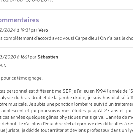
ommentaires
Vero
/2024 à 19:31
par
is complètement d'accord avec vous! Carpe dieu ! On n'a pas le cho
Sébastien
/2020 à 16:11
par
ur,
 pour ce témoignage.
as personnel est différent: ma SEP je l'ai eu en 1994 l'année de "S
ralysie du bras droit et de la jambe droite, je suis hospitalisé à 
re musicale. Je subis une ponction lombaire suivi d'un traitemen
 adolescent et j'ai poursuivis mes études jusqu'à 27 ans et j'a
s ces années quelques gênes physiques mais ça va. L'année de mes 
r debout. Je n'ai plus d'équilibre réel et éprouve des difficultés à 
que juriste, je décide tout arrêter et deviens professeur dans un 