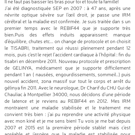
Il ne faut pas baisser les bras pour toi et toute ta famille!
J'ai été diagnostiquée SEP en 2007 : à 47 ans, après une
névrite optique sévère sur l’œil droit, je passe une IRM
cérébral et la maladie est confirmée. Je suis traitée dan s un
premier temps avec le REBIF44 que je supporte très
bien.Puis des effets induits apparaissent: manque
d'équilibre, chutes etc... on change de protocole et on choisit
le TISABRI, traitement qui réussi pleinement pendant 12
mois, puis c'est le rejet l'accident cardiaque à l'hôpital : fin du
tisabri en décembre 2011. Nouveau protocole et prescription
de GELINYA, médicament que je supporte difficilement
pendant 1 an ( nausées, engourdissements, sommeil..) puis
nouvel accident, zona massif sur tout le corps et arrêt du
gélinya fin 2011. Avec le neurologue, Dr Charif du CHU Gui de
Chauliac à Montpellier 34000, nous décidons d'une période
de latence et je reviens au REBIF44 en 2012. Mes IRM
montraient une maladie stabilisée et le traitement me
convient très bien : j'ai pu reprendre une activité physique
avec mon kiné et je me sens bien! Tu vois je me bat depuis
2007 et 2015 est la première période stable! mais c'est
agréable et j'espère que la maladie est stabilisée pour