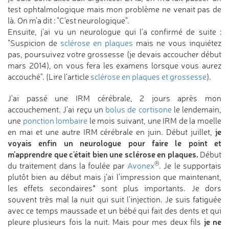
test ophtalmologique mais mon problème ne venait pas de
là. On m'a dit : "C'est neurologique".
Ensuite, j’ai vu un neurologue qui l’a confirmé de suite :
"Suspicion de
sclérose en plaques
mais ne vous inquiétez
pas, poursuivez votre grossesse (je devais accoucher début
mars 2014), on vous fera les examens lorsque vous aurez
accouché". (Lire l'article
sclérose en plaques et grossesse
).
J'ai passé une IRM cérébrale, 2 jours après mon
accouchement. J'ai reçu un
bolus de cortisone
le lendemain,
une
ponction lombaire
le mois suivant, une IRM de la moelle
je
en mai et une autre IRM cérébrale en juin. Début juillet,
voyais enfin un neurologue pour faire le point et
m'apprendre que c'était bien une sclérose en plaques.
Début
®
du traitement dans la foulée par
Avonex
. Je le supportais
plutôt bien au début mais j'ai l'impression que maintenant,
les effets secondaires* sont plus importants. Je dors
souvent très mal la nuit qui suit l'injection. Je suis fatiguée
avec ce temps maussade et un bébé qui fait des dents et qui
je ne
pleure plusieurs fois la nuit. Mais pour mes deux fils