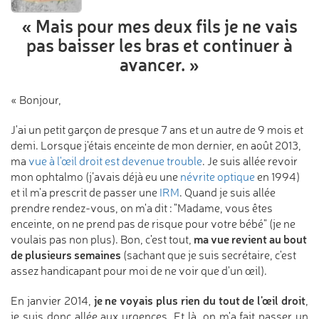
« Mais pour mes deux fils
je ne vais
pas baisser les bras
et continuer à
avancer. »
« Bonjour,
J'ai un petit garçon de presque 7 ans et un autre de 9 mois et
demi. Lorsque j'étais enceinte de mon dernier, en août 2013,
ma
vue à l'œil droit est devenue trouble
. Je suis allée revoir
mon ophtalmo (j’avais déjà eu une
névrite optique
en 1994)
et il m'a prescrit de passer une
IRM
. Quand je suis allée
prendre rendez-vous, on m'a dit : "Madame, vous êtes
enceinte, on ne prend pas de risque pour votre bébé" (je ne
ma vue revient au bout
voulais pas non plus). Bon, c'est tout,
de plusieurs semaines
(sachant que je suis secrétaire, c'est
assez handicapant pour moi de ne voir que d'un œil).
je ne voyais plus rien du tout de l'œil droit
En janvier 2014,
,
je suis donc allée aux urgences. Et là, on m'a fait passer un