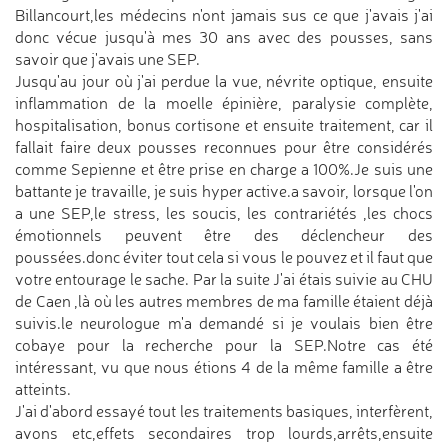
Billancourt,les médecins n'ont jamais sus ce que j'avais j'ai
donc vécue jusqu'à mes 30 ans avec des pousses, sans
savoir que j'avais une SEP.
Jusqu'au jour où j'ai perdue la vue, névrite optique, ensuite
inflammation de la moelle épinière, paralysie complète,
hospitalisation, bonus cortisone et ensuite traitement, car il
fallait faire deux pousses reconnues pour être considérés
comme Sepienne et être prise en charge a 100%.Je suis une
battante je travaille, je suis hyper active.a savoir, lorsque l'on
a une SEP,le stress, les soucis, les contrariétés ,les chocs
émotionnels peuvent être des déclencheur des
poussées.donc éviter tout cela si vous le pouvez et il faut que
votre entourage le sache. Par la suite J'ai étais suivie au CHU
de Caen ,là où les autres membres de ma famille étaient déjà
suivis.le neurologue m'a demandé si je voulais bien être
cobaye pour la recherche pour la SEP.Notre cas été
intéressant, vu que nous étions 4 de la même famille a être
atteints.
J'ai d'abord essayé tout les traitements basiques, interfèrent,
avons etc,effets secondaires trop lourds,arrêts,ensuite