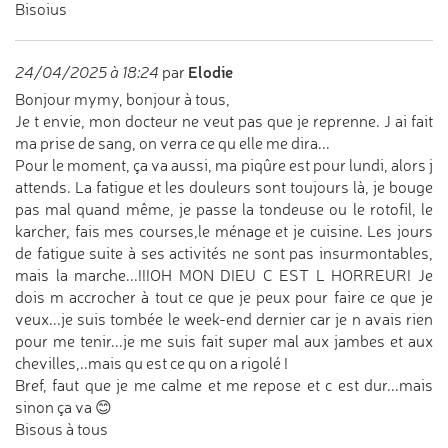
Bisoius
Elodie
24/04/2025 à 18:24
par
Bonjour mymy, bonjour à tous,
Je t envie, mon docteur ne veut pas que je reprenne. J ai fait
ma prise de sang, on verra ce qu elle me dira...
Pour le moment, ça va aussi, ma piqûre est pour lundi, alors j
attends. La fatigue et les douleurs sont toujours là, je bouge
pas mal quand même, je passe la tondeuse ou le rotofil, le
karcher, fais mes courses,le ménage et je cuisine. Les jours
de fatigue suite à ses activités ne sont pas insurmontables,
mais la marche...!!!OH MON DIEU C EST L HORREUR! Je
dois m accrocher à tout ce que je peux pour faire ce que je
veux...je suis tombée le week-end dernier car je n avais rien
pour me tenir...je me suis fait super mal aux jambes et aux
chevilles,..mais qu est ce qu on a rigolé !
Bref, faut que je me calme et me repose et c est dur...mais
sinon ça va 😊
Bisous à tous