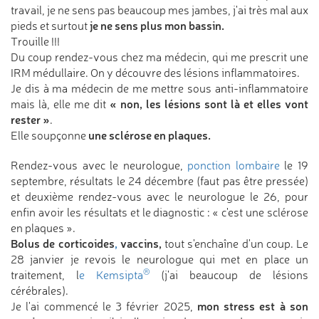
travail, je ne sens pas beaucoup mes jambes, j'ai très mal aux
je ne sens plus mon bassin.
pieds et surtout
Trouille !!!
Du coup rendez-vous chez ma médecin, qui me prescrit une
IRM médullaire. On y découvre des lésions inflammatoires.
Je dis à ma médecin de me mettre sous anti-inflammatoire
« non, les lésions sont là et elles vont
mais là, elle me dit
rester »
.
une sclérose en plaques.
Elle soupçonne
Rendez-vous avec le neurologue,
ponction lombaire
le 19
septembre, résultats le 24 décembre (faut pas être pressée)
et deuxième rendez-vous avec le neurologue le 26, pour
enfin avoir les résultats et le diagnostic : « c'est une sclérose
en plaques ».
Bolus de corticoides
,
vaccins,
tout s'enchaîne d'un coup. Le
28 janvier je revois le neurologue qui met en place un
®
traitement, l
e Kemsipta
(j'ai beaucoup de lésions
cérébrales).
mon stress est à son
Je l'ai commencé le 3 février 2025,