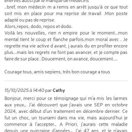
énervés aussi par le manque de médecins
..bref, mon médecin m a remis en arrêt jusqu'à ce que tout
soit mis en place pour ma reprise de travail .Mon poste
adapté ou pas de reprise.
Alors,repos, dodo, repos et dodo.
Voilà les nouvelles, rien n empire pour le moment...mon
mental tient le coup et flanche parfois,mon moral avec . Je
regrette ma vie active d avant, j aurais du en profiter encore
plus...mais les regrets ne font pas avancer, et je compte pas
faire de sur place . Doucement, on avance, doucement....
Courage tous, amis sepiens, très bon courage a tous
Cathy
15/10/2025 à 14:40
par
Bonjour, merci pour ce témoignage qui m’a mis les larmes
aux yeux… J’ai découvert que j’avais une SEP en octobre
2024, avec début d’un traitement en décembre dernier. Ce
fut un choc, un tsunami dans ma vie, mais aujourd’hui je
commence à l’accepter… A Priori, j’aurais cette maladie
depuis une quinzaine d’années… J’ai 47 ans, et je n’avais