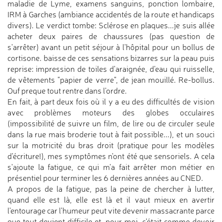
maladie de Lyme, examens sanguins, ponction lombaire,
IRM à Garches (ambiance accidentés de la route et handicaps
divers). Le verdict tombe: Sclérose en plaques...je suis allée
acheter deux paires de chaussures (pas question de
s'arrêter) avant un petit séjour à l'hôpital pour un bollus de
cortisone. baisse de ces sensations bizarres sur la peau puis
reprise: impression de toiles d'araignée, d'eau qui ruisselle,
de vêtements "papier de verre", de jean mouillé. Re-bollus.
Ouf preque tout rentre dans l'ordre.
En fait, à part deux fois où il y a eu des difficultés de vision
avec problèmes moteurs des globes occulaires
(impossibilité de suivre un film, de lire ou de circuler seule
dans la rue mais broderie tout à fait possible...), et un souci
sur la motricité du bras droit (pratique pour les modèles
d'écriture!), mes symptômes n'ont été que sensoriels. A cela
s'ajoute la fatigue, ce qui m'a fait arrêter mon métier en
présentiel pour terminer les 6 dernières années au CNED.
A propos de la fatigue, pas la peine de chercher à lutter,
quand elle est là, elle est là et il vaut mieux en avertir
l'entourage car l'humeur peut vite devenir massacrante parce
que tout devient difficile et, pour moi, c'était comme devoir