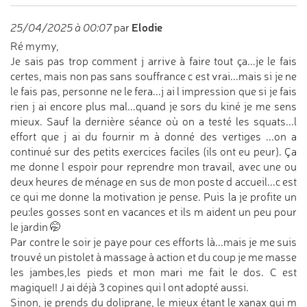
Elodie
25/04/2025 à 00:07
par
Ré mymy,
Je sais pas trop comment j arrive à faire tout ça...je le fais
certes, mais non pas sans souffrance c est vrai...mais si je ne
le fais pas, personne ne le fera...j ai l impression que si je fais
rien j ai encore plus mal...quand je sors du kiné je me sens
mieux. Sauf la dernière séance où on a testé les squats...l
effort que j ai du fournir m à donné des vertiges ...on a
continué sur des petits exercices faciles (ils ont eu peur). Ça
me donne l espoir pour reprendre mon travail, avec une ou
deux heures de ménage en sus de mon poste d accueil...c est
ce qui me donne la motivation je pense. Puis la je profite un
peu:les gosses sont en vacances et ils m aident un peu pour
le jardin 🤭
Par contre le soir je paye pour ces efforts là...mais je me suis
trouvé un pistolet à massage à action et du coup je me masse
les jambes,les pieds et mon mari me fait le dos. C est
magique!! J ai déjà 3 copines qui l ont adopté aussi.
Sinon, je prends du doliprane, le mieux étant le xanax qui m