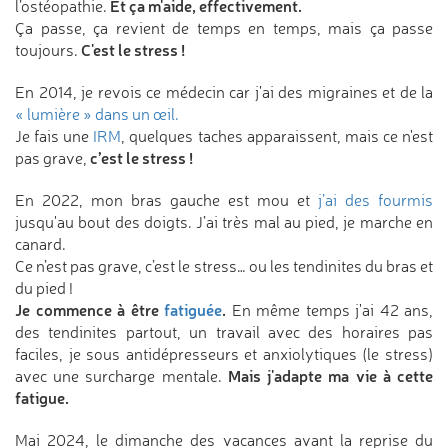
Et ça m'aide, effectivement.
l’ostéopathie.
Ça passe, ça revient de temps en temps, mais ça passe
C'est le stress !
toujours.
En 2014, je revois ce médecin car j'ai des migraines et de la
« lumière » dans un œil.
Je fais une
IRM
, quelques taches apparaissent, mais ce n'est
c’est le stress !
pas grave,
En 2022, mon bras gauche est mou et
j’ai des fourmis
jusqu'au bout des doigts. J’ai très mal au pied, je marche en
canard.
Ce n’est pas grave, c’est le stress… ou les tendinites du bras et
du pied !
Je commence à être
fatiguée
.
En même temps j'ai 42 ans,
des tendinites partout, un travail avec des horaires pas
faciles, je sous antidépresseurs et anxiolytiques (le stress)
Mais j'adapte ma vie à cette
avec une surcharge mentale.
fatigue.
Mai 2024, le dimanche des vacances avant la reprise du