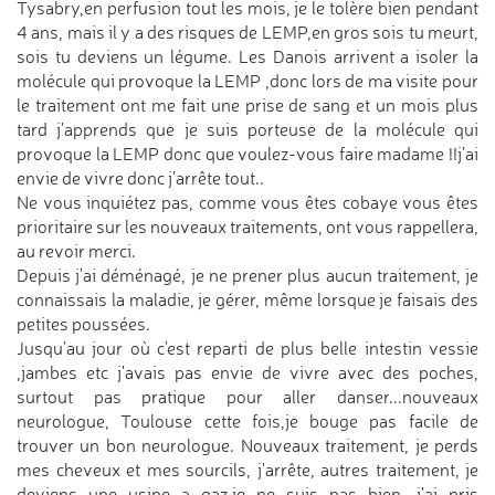
Tysabry,en perfusion tout les mois, je le tolère bien pendant
4 ans, mais il y a des risques de LEMP,en gros sois tu meurt,
sois tu deviens un légume. Les Danois arrivent a isoler la
molécule qui provoque la LEMP ,donc lors de ma visite pour
le traitement ont me fait une prise de sang et un mois plus
tard j'apprends que je suis porteuse de la molécule qui
provoque la LEMP donc que voulez-vous faire madame !!j'ai
envie de vivre donc j'arrête tout..
Ne vous inquiétez pas, comme vous êtes cobaye vous êtes
prioritaire sur les nouveaux traitements, ont vous rappellera,
au revoir merci.
Depuis j'ai déménagé, je ne prener plus aucun traitement, je
connaissais la maladie, je gérer, même lorsque je faisais des
petites poussées.
Jusqu'au jour où c'est reparti de plus belle intestin vessie
,jambes etc j'avais pas envie de vivre avec des poches,
surtout pas pratique pour aller danser...nouveaux
neurologue, Toulouse cette fois,je bouge pas facile de
trouver un bon neurologue. Nouveaux traitement, je perds
mes cheveux et mes sourcils, j'arrête, autres traitement, je
deviens une usine a gaz,je ne suis pas bien, j'ai pris