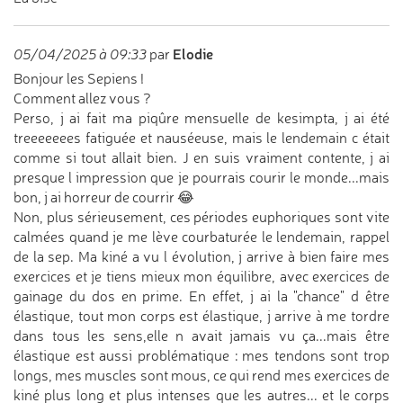
Elodie
05/04/2025 à 09:33
par
Bonjour les Sepiens !
Comment allez vous ?
Perso, j ai fait ma piqûre mensuelle de kesimpta, j ai été
treeeeeees fatiguée et nauséeuse, mais le lendemain c était
comme si tout allait bien. J en suis vraiment contente, j ai
presque l impression que je pourrais courir le monde...mais
bon, j ai horreur de courrir 😂
Non, plus sérieusement, ces périodes euphoriques sont vite
calmées quand je me lève courbaturée le lendemain, rappel
de la sep. Ma kiné a vu l évolution, j arrive à bien faire mes
exercices et je tiens mieux mon équilibre, avec exercices de
gainage du dos en prime. En effet, j ai la "chance" d être
élastique, tout mon corps est élastique, j arrive à me tordre
dans tous les sens,elle n avait jamais vu ça...mais être
élastique est aussi problématique : mes tendons sont trop
longs, mes muscles sont mous, ce qui rend mes exercices de
kiné plus long et plus intenses que les autres... et le corps