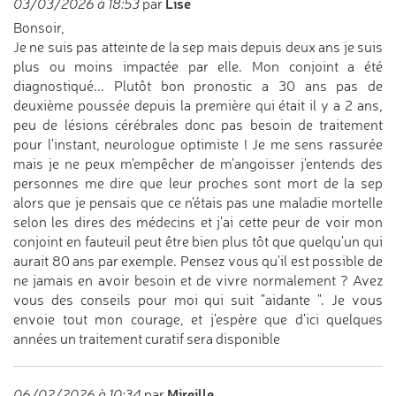
Lise
03/03/2026 à 18:53
par
Bonsoir,
Je ne suis pas atteinte de la sep mais depuis deux ans je suis
plus ou moins impactée par elle. Mon conjoint a été
diagnostiqué... Plutôt bon pronostic a 30 ans pas de
deuxième poussée depuis la première qui était il y a 2 ans,
peu de lésions cérébrales donc pas besoin de traitement
pour l'instant, neurologue optimiste ! Je me sens rassurée
mais je ne peux m'empêcher de m'angoisser j'entends des
personnes me dire que leur proches sont mort de la sep
alors que je pensais que ce n'étais pas une maladie mortelle
selon les dires des médecins et j'ai cette peur de voir mon
conjoint en fauteuil peut être bien plus tôt que quelqu'un qui
aurait 80 ans par exemple. Pensez vous qu'il est possible de
ne jamais en avoir besoin et de vivre normalement ? Avez
vous des conseils pour moi qui suit "aidante ". Je vous
envoie tout mon courage, et j'espère que d'ici quelques
années un traitement curatif sera disponible
Mireille
06/02/2026 à 10:34
par