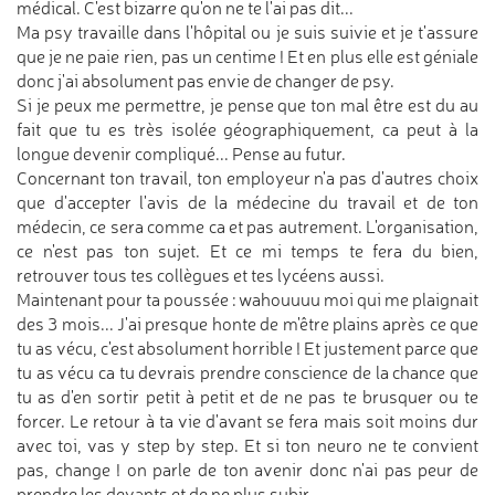
médical. C'est bizarre qu'on ne te l'ai pas dit...
Ma psy travaille dans l'hôpital ou je suis suivie et je t'assure
que je ne paie rien, pas un centime ! Et en plus elle est géniale
donc j'ai absolument pas envie de changer de psy.
Si je peux me permettre, je pense que ton mal être est du au
fait que tu es très isolée géographiquement, ca peut à la
longue devenir compliqué... Pense au futur.
Concernant ton travail, ton employeur n'a pas d'autres choix
que d'accepter l'avis de la médecine du travail et de ton
médecin, ce sera comme ca et pas autrement. L'organisation,
ce n'est pas ton sujet. Et ce mi temps te fera du bien,
retrouver tous tes collègues et tes lycéens aussi.
Maintenant pour ta poussée : wahouuuu moi qui me plaignait
des 3 mois... J'ai presque honte de m'être plains après ce que
tu as vécu, c'est absolument horrible ! Et justement parce que
tu as vécu ca tu devrais prendre conscience de la chance que
tu as d'en sortir petit à petit et de ne pas te brusquer ou te
forcer. Le retour à ta vie d'avant se fera mais soit moins dur
avec toi, vas y step by step. Et si ton neuro ne te convient
pas, change ! on parle de ton avenir donc n'ai pas peur de
prendre les devants et de ne plus subir.