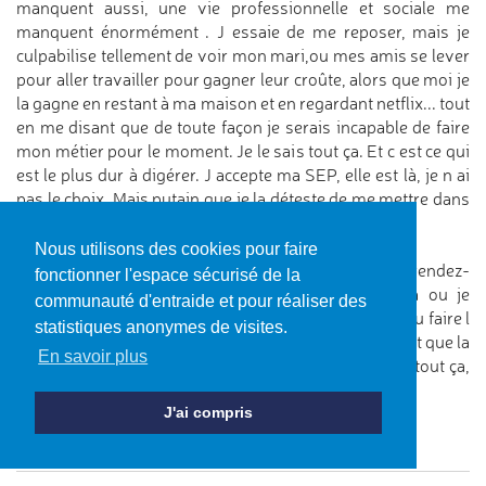
manquent aussi, une vie professionnelle et sociale me
manquent énormément . J essaie de me reposer, mais je
culpabilise tellement de voir mon mari,ou mes amis se lever
pour aller travailler pour gagner leur croûte, alors que moi je
la gagne en restant à ma maison et en regardant netflix... tout
en me disant que de toute façon je serais incapable de faire
mon métier pour le moment. Je le sais tout ça. Et c est ce qui
est le plus dur à digérer. J accepte ma SEP, elle est là, je n ai
pas le choix. Mais putain que je la déteste de me mettre dans
ces états d incapacité !
Nous utilisons des cookies pour faire
Après je ne pensais pas que mon ald couvrait les rendez-
fonctionner l'espace sécurisé de la
vous de psy...qui est à 40 km...un vrai désert la ou je
communauté d'entraide et pour réaliser des
vis..vie? Un désert d information...vu qu en plus j ai du faire l
statistiques anonymes de visites.
avance chez le neurologue je pensais que l ald couvrait que la
En savoir plus
pharmacie du coup. Bref je vais devoir enquêter sur tout ça,
embaucher Colombo. 😂
Hihihi
J'ai compris
Bon, ben, repos alors...