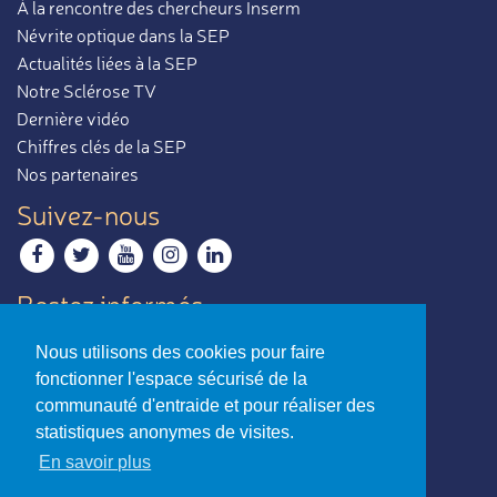
À la rencontre des chercheurs Inserm
Névrite optique dans la SEP
Actualités liées à la SEP
Notre Sclérose TV
Dernière vidéo
Chiffres clés de la SEP
Nos partenaires
Suivez-nous
Restez informés
Recevoir notre newsletter
Nous utilisons des cookies pour faire
Contactez-nous
fonctionner l'espace sécurisé de la
Envoyer un e-mail
communauté d'entraide et pour réaliser des
statistiques anonymes de visites.
La sclérose en plaques,
En savoir plus
par ceux qui en parlent le mieux.