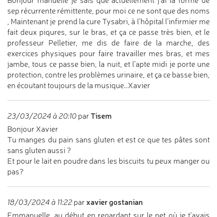
Bonjour manuelle je sais que actuellement j'ai la forme de
sep récurrente rémittente, pour moi ce ne sont que des noms
, Maintenant je prend la cure Tysabri, à l’hôpital l’infirmier me
fait deux piqures, sur le bras, et ça ce passe très bien, et le
professeur Pelletier, me dis de faire de la marche, des
exercices physiques pour faire travailler mes bras, et mes
jambe, tous ce passe bien, la nuit, et l’apte midi je porte une
protection, contre les problèmes urinaire, et ça ce basse bien,
en écoutant toujours de la musique..Xavier
Tisem
23/03/2024 à 20:10
par
Bonjour Xavier
Tu manges du pain sans gluten et est ce que tes pâtes sont
sans gluten aussi ?
Et pour le lait en poudre dans les biscuits tu peux manger ou
pas?
xavier gostanian
18/03/2024 à 11:22
par
Emmanuelle, au début en regardant sur le net où je t'avais