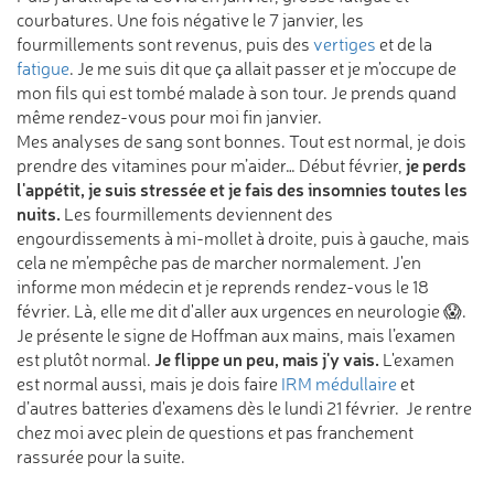
courbatures. Une fois négative le 7 janvier, les
fourmillements sont revenus, puis des
vertiges
et de la
fatigue
. Je me suis dit que ça allait passer et je m’occupe de
mon fils qui est tombé malade à son tour. Je prends quand
même rendez-vous pour moi fin janvier.
Mes analyses de sang sont bonnes. Tout est normal, je dois
je perds
prendre des vitamines pour m’aider… Début février,
l'appétit, je suis stressée et je fais des insomnies toutes les
nuits.
Les fourmillements deviennent des
engourdissements à mi-mollet à droite, puis à gauche, mais
cela ne m’empêche pas de marcher normalement. J'en
informe mon médecin et je reprends rendez-vous le 18
février. Là, elle me dit d'aller aux urgences en neurologie 😱.
Je présente le signe de Hoffman aux mains, mais l’examen
Je flippe un peu, mais j'y vais.
est plutôt normal.
L'examen
est normal aussi, mais je dois faire
IRM médullaire
et
d’autres batteries d'examens dès le lundi 21 février. Je rentre
chez moi avec plein de questions et pas franchement
rassurée pour la suite.