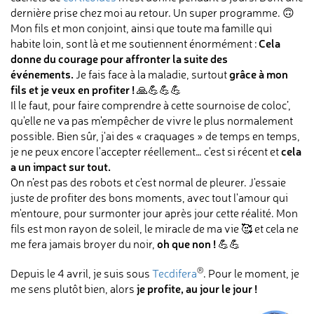
dernière prise chez moi au retour. Un super programme. 🙃
Mon fils et mon conjoint, ainsi que toute ma famille qui
Cela
habite loin, sont là et me soutiennent énormément :
donne du courage pour affronter la suite des
événements.
grâce à mon
Je fais face à la maladie, surtout
fils et je veux en profiter !
🙏💪💪💪
Il le faut, pour faire comprendre à cette sournoise de coloc’,
qu'elle ne va pas m'empêcher de vivre le plus normalement
possible. Bien sûr, j'ai des « craquages » de temps en temps,
cela
je ne peux encore l'accepter réellement… c'est si récent et
a un impact sur tout.
On n’est pas des robots et c'est normal de pleurer. J'essaie
juste de profiter des bons moments, avec tout l'amour qui
m'entoure, pour surmonter jour après jour cette réalité. Mon
fils est mon rayon de soleil, le miracle de ma vie 🥰 et cela ne
oh que non !
me fera jamais broyer du noir,
💪💪
®
Depuis le 4 avril, je suis sous
Tecdifera
. Pour le moment, je
je profite, au jour le jour !
me sens plutôt bien, alors