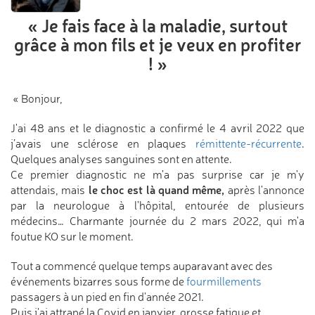
« Je fais face à la maladie,
surtout
grâce à mon fils
et je veux en profiter
! »
« Bonjour,
J'ai 48 ans et le diagnostic a confirmé le 4 avril 2022 que
j’avais une sclérose en plaques
rémittente-récurrente
.
Quelques analyses sanguines sont en attente.
Ce premier diagnostic ne m'a pas surprise car je m'y
le choc est là quand même,
attendais, mais
après l'annonce
par la neurologue à l’hôpital, entourée de plusieurs
médecins… Charmante journée du 2 mars 2022, qui m'a
foutue KO sur le moment.
Tout a commencé quelque temps auparavant avec des
événements bizarres sous forme de
fourmillements
passagers à un pied en fin d'année 2021.
Puis j'ai attrapé la Covid en janvier, grosse fatigue et