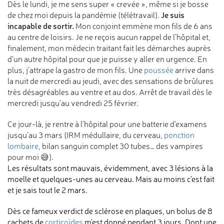
Dès le lundi, je me sens super « crevée », même si je bosse
Je suis
de chez moi depuis la pandémie (télétravail).
incapable de sortir.
Mon conjoint emmène mon fils de 6 ans
au centre de loisirs. Je ne reçois aucun rappel de l’hôpital et,
finalement, mon médecin traitant fait les démarches auprès
d'un autre hôpital pour que je puisse y aller en urgence. En
plus, j’attrape la gastro de mon fils. Une
poussée
arrive dans
la nuit de mercredi au jeudi, avec des sensations de brûlures
très désagréables au ventre et au dos. Arrêt de travail dès le
mercredi jusqu'au vendredi 25 février.
Ce jour-là, je rentre à l'hôpital pour une batterie d'examens
jusqu'au 3 mars (IRM médullaire, du cerveau,
ponction
lombaire
, bilan sanguin complet 30 tubes… des vampires
pour moi 😅).
Les résultats sont mauvais, évidemment, avec 3 lésions à la
moelle et quelques-unes au cerveau. Mais au moins c'est fait
et je sais tout le 2 mars.
Dès ce fameux verdict de sclérose en plaques, un bolus de 8
cachets de
corticoïdes
m'est donné pendant 3 jours. Dont une