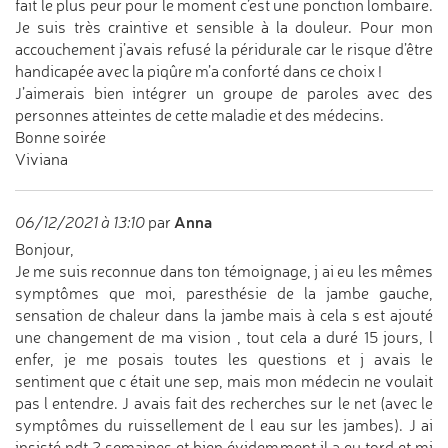
fait le plus peur pour le moment c’est une ponction lombaire.
Je suis très craintive et sensible à la douleur. Pour mon
accouchement j’avais refusé la péridurale car le risque d’être
handicapée avec la piqûre m’a conforté dans ce choix !
J’aimerais bien intégrer un groupe de paroles avec des
personnes atteintes de cette maladie et des médecins.
Bonne soirée
Viviana
Anna
06/12/2021 à 13:10
par
Bonjour,
Je me suis reconnue dans ton témoignage, j ai eu les mêmes
symptômes que moi, paresthésie de la jambe gauche,
sensation de chaleur dans la jambe mais à cela s est ajouté
une changement de ma vision , tout cela a duré 15 jours, l
enfer, je me posais toutes les questions et j avais le
sentiment que c était une sep, mais mon médecin ne voulait
pas l entendre. J avais fait des recherches sur le net (avec le
symptômes du ruissellement de l eau sur les jambes). J ai
insisté pdt 2 semaines et bien évidemment il a eu tord et mi