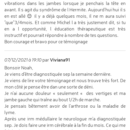
vibrations dans les jambes lorsque je penchais la tête en
avant. Il s agit du syndrôme de l Hermite. Aujourd'hui hui il s
en est allé 😊 il y a déjà quelques mois, il ne m aura suivi
"que"3/4mois. Et comme Michel l a très justement dit, si tu
en a l opportunité, l éducation thérapeutique est très
instructif et pourrait répondre à nombre de tes questions.
Bon courage et bravo pour ce témoignage
Viviana91
07/12/2021 à 19:10
par
Bonsoir Noah,
Je viens d’être diagnostiquée sep la semaine dernière.
Je viens de lire votre témoignage et nous trouve très fort. De
mon côté je pense être dan une sorte de déni.
Je n’ai aucune douleur « seulement « des vertiges et ma
jambe gauche qui traîne au bout 1/2h de marche.
Je pensais bêtement avoir de l’arthrose ou la maladie de
lyme.
Après une irm médullaire le neurologue m’a diagnostiquée
sep. Je dois faire une irm cérébrale à la fin du mois. Ce qui me