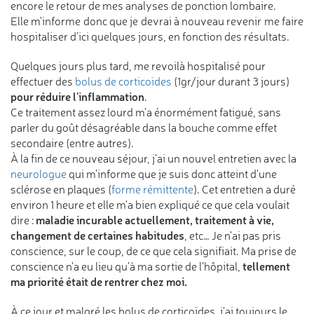
encore le retour de mes analyses de ponction lombaire.
Elle m'informe donc que je devrai à nouveau revenir me faire
hospitaliser d’ici quelques jours, en fonction des résultats.
Quelques jours plus tard, me revoilà hospitalisé pour
effectuer des
bolus de corticoïdes
(1gr/jour durant 3 jours)
pour réduire l'inflammation
.
Ce traitement assez lourd m'a énormément fatigué, sans
parler du goût désagréable dans la bouche comme effet
secondaire (entre autres).
À la fin de ce nouveau séjour, j'ai un nouvel entretien avec la
neurologue
qui m'informe que je suis donc atteint d'une
sclérose en plaques (
forme rémittente
). Cet entretien a duré
environ 1 heure et elle m'a bien expliqué ce que cela voulait
maladie incurable actuellement, traitement à vie,
dire :
changement de certaines habitudes
, etc… Je n'ai pas pris
conscience, sur le coup, de ce que cela signifiait. Ma prise de
tellement
conscience n'a eu lieu qu'à ma sortie de l’hôpital,
ma priorité était de rentrer chez moi.
À ce jour et malgré les bolus de corticoïdes, j'ai toujours le