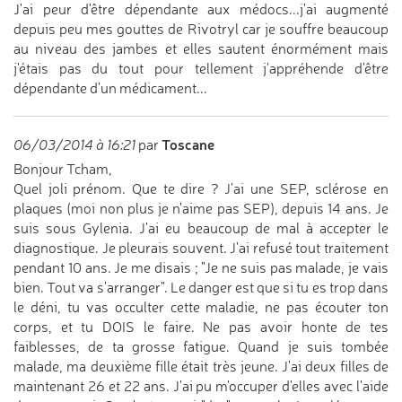
J'ai peur d'être dépendante aux médocs...j'ai augmenté
depuis peu mes gouttes de Rivotryl car je souffre beaucoup
au niveau des jambes et elles sautent énormément mais
j'étais pas du tout pour tellement j'appréhende d'être
dépendante d'un médicament...
Toscane
06/03/2014 à 16:21
par
Bonjour Tcham,
Quel joli prénom. Que te dire ? J'ai une SEP, sclérose en
plaques (moi non plus je n'aime pas SEP), depuis 14 ans. Je
suis sous Gylenia. J'ai eu beaucoup de mal à accepter le
diagnostique. Je pleurais souvent. J'ai refusé tout traitement
pendant 10 ans. Je me disais ; "Je ne suis pas malade, je vais
bien. Tout va s'arranger". Le danger est que si tu es trop dans
le déni, tu vas occulter cette maladie, ne pas écouter ton
corps, et tu DOIS le faire. Ne pas avoir honte de tes
faiblesses, de ta grosse fatigue. Quand je suis tombée
malade, ma deuxième fille était très jeune. J'ai deux filles de
maintenant 26 et 22 ans. J'ai pu m'occuper d'elles avec l'aide