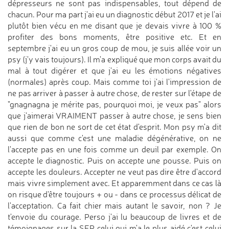
dépresseurs ne sont pas indispensables, tout dépend de
chacun. Pour ma part j'ai eu un diagnostic début 2017 et je l'ai
plutôt bien vécu en me disant que je devais vivre à 100 %
profiter des bons moments, être positive etc. Et en
septembre j'ai eu un gros coup de mou, je suis allée voir un
psy (j'y vais toujours). Il m'a expliqué que mon corps avait du
mal à tout digérer et que j'ai eu les émotions négatives
(normales) après coup. Mais comme toi j'ai l'impression de
ne pas arriver à passer à autre chose, de rester sur l'étape de
"gnagnagna je mérite pas, pourquoi moi, je veux pas" alors
que j'aimerai VRAIMENT passer à autre chose, je sens bien
que rien de bon ne sort de cet état d'esprit. Mon psy m'a dit
aussi que comme c'est une maladie dégénérative, on ne
l'accepte pas en une fois comme un deuil par exemple. On
accepte le diagnostic. Puis on accepte une pousse. Puis on
accepte les douleurs. Accepter ne veut pas dire être d'accord
mais vivre simplement avec. Et apparemment dans ce cas là
on risque d'être toujours + ou - dans ce processus délicat de
l'acceptation. Ca fait chier mais autant le savoir, non ? Je
t'envoie du courage. Perso j'ai lu beaucoup de livres et de
témoignages sur la SEP celui qui m'a le plus aidé c'est celui