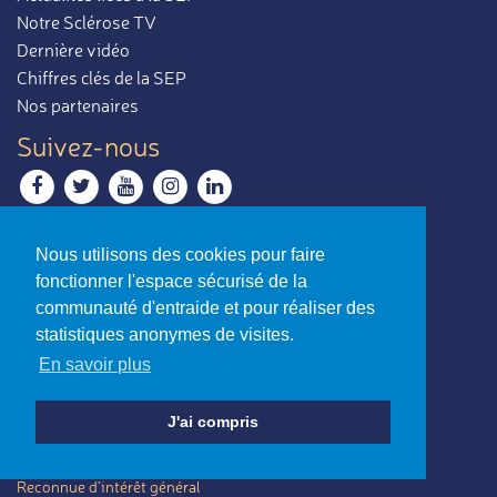
Notre Sclérose TV
Dernière vidéo
Chiffres clés de la SEP
Nos partenaires
Suivez-nous
Restez informés
Nous utilisons des cookies pour faire
Recevoir notre newsletter
fonctionner l'espace sécurisé de la
Contactez-nous
communauté d'entraide et pour réaliser des
Envoyer un e-mail
statistiques anonymes de visites.
En savoir plus
La sclérose en plaques,
par ceux qui en parlent le mieux.
J'ai compris
Charte d’utilisation
-
Mentions légales
© Association Notre Sclérose - Loi 1901
Reconnue d’intérêt général