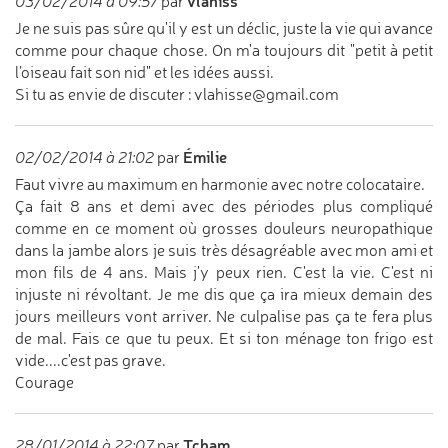
vlahiss
03/02/2014 à 09:57
par
Je ne suis pas sûre qu'il y est un déclic, juste la vie qui avance
comme pour chaque chose. On m'a toujours dit "petit à petit
l’oiseau fait son nid" et les idées aussi.
Si tu as envie de discuter : vlahisse@gmail.com
Émilie
02/02/2014 à 21:02
par
Faut vivre au maximum en harmonie avec notre colocataire.
Ça fait 8 ans et demi avec des périodes plus compliqué
comme en ce moment où grosses douleurs neuropathique
dans la jambe alors je suis très désagréable avec mon ami et
mon fils de 4 ans. Mais j'y peux rien. C'est la vie. C'est ni
injuste ni révoltant. Je me dis que ça ira mieux demain des
jours meilleurs vont arriver. Ne culpalise pas ça te fera plus
de mal. Fais ce que tu peux. Et si ton ménage ton frigo est
vide....c'est pas grave.
Courage
Tcham
28/01/2014 à 22:07
par