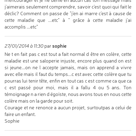
m'encourager et je ne dénie en aucun cas ton message mais
j'aimerais seulement comprendre, savoir c'est quoi qui fait le
déclic? Comment on passe de "j'en ai marre c'est à cause de
cette maladie que ...etc" à " grâce à cette maladie j'ai
accomplis ...etc"
sophie
27/01/2014 à 11:30
par
Ne t en fait pas c est tout a fait normal d être en colère, cette
maladie est une saloperie injuste, encore plus quand on est
si jeune...on ne l accepte jamais, mais on apprend a vivre
avec elle mais il faut du temps...c est avec cette colère que tu
pourras lui tenir tête, enfin en tout cas c est comme ca que ca
c est passé pour moi, mais il a fallu 4 ou 5 ans. Ton
témoignage n a rien d égoïste, nous avons tous en nous cette
colère mais on la garde pour soit.
Courage et ne renonce a aucun projet, surtoutpas a celui de
faire un enfant.
Sophie