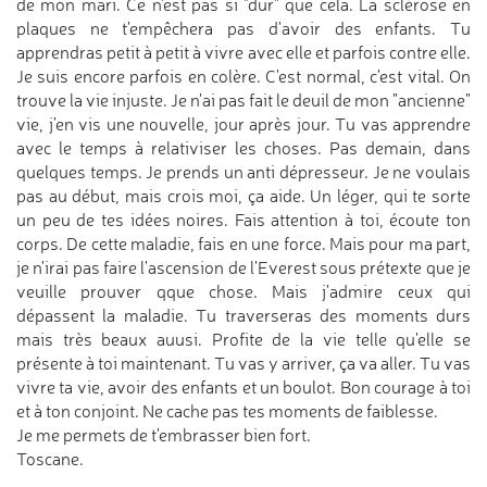
de mon mari. Ce n'est pas si "dur" que cela. La sclérose en
plaques ne t'empêchera pas d'avoir des enfants. Tu
apprendras petit à petit à vivre avec elle et parfois contre elle.
Je suis encore parfois en colère. C'est normal, c'est vital. On
trouve la vie injuste. Je n'ai pas fait le deuil de mon "ancienne"
vie, j'en vis une nouvelle, jour après jour. Tu vas apprendre
avec le temps à relativiser les choses. Pas demain, dans
quelques temps. Je prends un anti dépresseur. Je ne voulais
pas au début, mais crois moi, ça aide. Un léger, qui te sorte
un peu de tes idées noires. Fais attention à toi, écoute ton
corps. De cette maladie, fais en une force. Mais pour ma part,
je n'irai pas faire l'ascension de l'Everest sous prétexte que je
veuille prouver qque chose. Mais j'admire ceux qui
dépassent la maladie. Tu traverseras des moments durs
mais très beaux auusi. Profite de la vie telle qu'elle se
présente à toi maintenant. Tu vas y arriver, ça va aller. Tu vas
vivre ta vie, avoir des enfants et un boulot. Bon courage à toi
et à ton conjoint. Ne cache pas tes moments de faiblesse.
Je me permets de t'embrasser bien fort.
Toscane.