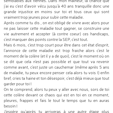
semblables aux tiennes. Dans mon malheur, la chance que
j'ai eu c'est d'avoir vécu jusqu'à 40 ans tranquille donc une
grande injustice en moins sur toi et tous ceux qui sont
vraiment trop jeunes pour subir cette maladie.
Après comme tu dis , on est obligé de vivre avec alors pour
ne pas laisser cette maladie tout gagner, se construire une
vie autrement et accepter (à contre coeur) ces handicaps,
c'est marquer des points contre la SEP, c'est tout.
Mais 6 mois, c'est trop court pour être dans cet état d'esprit,
l'annonce de cette maladie est trop fraiche alors c'est le
moment de la colère (et il y a de quoi), c'est le moment où on
se dit que cela n'est pas possible et que tout va revenir
comme avant, c'est juste un cauchemar (même après 5 ans
de maladie, tu peux encore penser cela alors tu vois !) enfin
bref, cries ta haine et ton désespoir, c'est déjà mieux que tout
garder pour toi !
On te comprend, alors tu peux y aller avec nous, sors de toi
cette colère devant ce chaos qui est en toi en ce moment,
pleures, frappes et fais le tout le temps que tu en auras
besoin !
J'espère qu'après tu arriveras à une autre étape plus