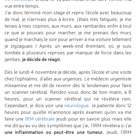
vue entre temps.
J'ai donc terminé mon stage et repris l'école avec beaucoup
de mal, je n'arrivais plus à écrire, j'étais très fatiguée, je me
tenais à mes copines, aux murs, aux rambardes enfin à tout
ce que je pouvais pour marcher, je me prenais des murs
quand je marchais le soir pour arriver à ma voiture tellement
je zigzaguais ! Après un week-end éreintant, où je suis
tombée à plusieurs reprises par manque de force dans les
je décide de réagir.
jambes,
Dès le lundi 4 novembre je décide, après l'école et une visite
chez l'ophtalmo, d'aller aux urgences. Le médecin urgentiste
m'examine et me dit de revenir dès le lendemain pour faire
un scanner cérébral. Rendez-vous donc de bon matin, à 8
heures, pour un scanner cérébral qui ne révèlera rien.
Cependant, je dois voir une
neurologue
. Je patiente donc 12
heures pour qu'elle m'annonce après examen qu'on va me
faire une
IRM cérébrale
jeudi pour en savoir plus mais elle
me dit qu'au vu des symptômes que j'ai, l'IRM révèlera si j'ai
une inflammation ou peut-être une tumeur.
Jeudi, l'IRM