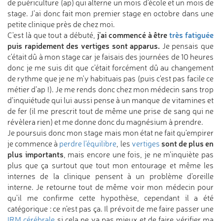
de puériculture (ap) qui alterne un mois d'école et un mois de
stage. J'ai donc fait mon premier stage en octobre dans une
petite clinique près de chez moi.
j'ai commencé à être
très fatiguée
C'est là que tout a débuté,
puis rapidement des vertiges sont apparus.
Je pensais que
c'était dû à mon stage car je faisais des journées de 10 heures
donc je me suis dit que c'était forcément dû au changement
de rythme que je ne m'y habituais pas (puis c'est pas facile ce
métier d'ap !). Je me rends donc chez mon médecin sans trop
d'inquiétude qui lui aussi pense à un manque de vitamines et
de fer (il me prescrit tout de même une prise de sang qui ne
révèlera rien) et me donne donc du magnésium à prendre.
Je poursuis donc mon stage mais mon état ne fait qu'empirer
sont de plus en
je commence à
perdre l'équilibre
, les
vertiges
plus importants
, mais encore une fois, je ne m'inquiète pas
plus que ça surtout que tout mon entourage et même les
internes de la clinique pensent à un problème d'oreille
interne. Je retourne tout de même voir mon médecin pour
qu'il me confirme cette hypothèse, cependant il a été
catégorique : ce n'est pas ça. Il prévoit de me faire passer une
IRM cérébrale
si cela ne va pas mieux et de faire vérifier ma