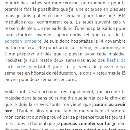
montre des taches sur mon cerveau, on m'annonce pour la
première fois la possibilité que j'ai une sclérose en plaques
mais je dois patienter une semaine pour faire une IRM
médullaire qui confirmerait cela. Le jeudi suivant cela y
ressemble bien. On me parle donc d'une hospitalisation pour
faire d'autres examens approfondis tel que celui de la
ponction lombaire
. Je suis donc hospitalisé le 14 novembre
où l'on me fera cette ponction le soir même, en commençant
à me préparer à l'idée que je puisse avoir cette maladie.
Résultat, je suis restée deux semaines avec des
flashs de
corticoïdes
pendant 9 jours, et je viens de passer deux
semaines en hôpital de rééducation, je dois y retourner le 15
janvier pour deux semaines encore…
Voilà tout s'est enchaîné très rapidement, j'ai accepté la
maladie dans le sens où je me dis que je n'ai pas le choix et
j'aurais pu avoir
que je dois faire avec toute ma vie et que
pire…
D'autant plus que ma famille me soutient et surtout
mon conjoint qui m'a prouvé par sa présence tous les jours à
je pouvais compter sur lui
mes côtés à l'hôpital que
(je n’en
notre amour était plus fort que
doutais pas hein !) et que